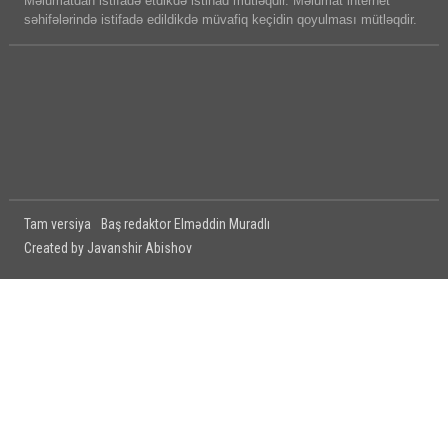
Məlumatdan istifadə etdikdə istinad mütləqdir. Məlumat internet
səhifələrində istifadə edildikdə müvafiq keçidin qoyulması mütləqdir.
Tam versiya
Baş redaktor Elməddin Muradlı
Created by Javanshir Abishov