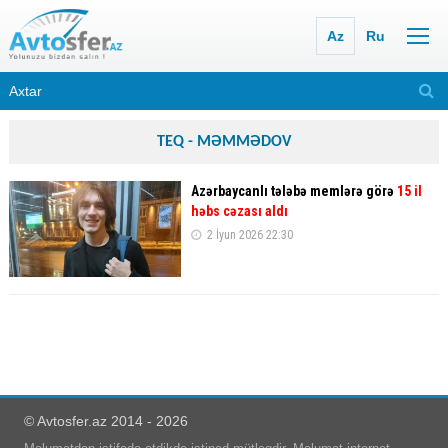
Az
Ru
TEQ - MƏMMƏDOV
Azərbaycanlı tələbə memlərə görə
15 il
həbs cəzası aldı
2 İyun 2026 22:30
© Avtosfer.az 2014 - 2026