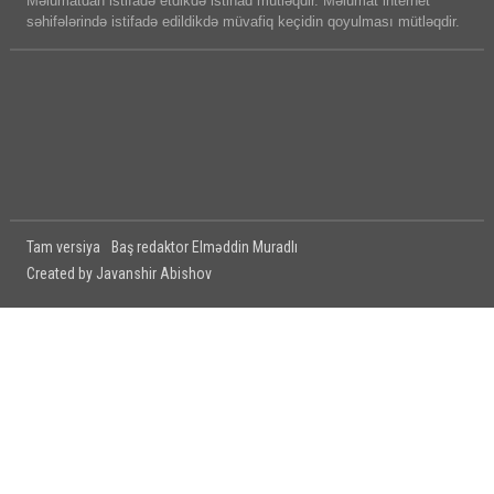
Məlumatdan istifadə etdikdə istinad mütləqdir. Məlumat internet
səhifələrində istifadə edildikdə müvafiq keçidin qoyulması mütləqdir.
Tam versiya
Baş redaktor Elməddin Muradlı
Created by Javanshir Abishov