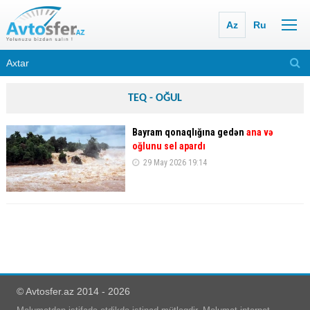
Az
Ru
TEQ - OĞUL
Bayram qonaqlığına gedən
ana və
oğlunu sel apardı
29 May 2026 19:14
© Avtosfer.az 2014 - 2026