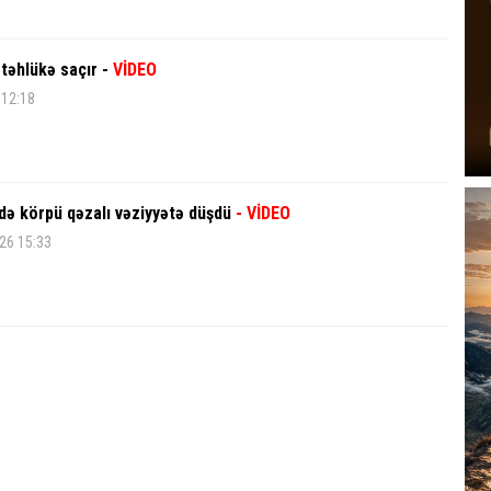
təhlükə saçır -
VİDEO
 12:18
də körpü qəzalı vəziyyətə düşdü
- VİDEO
26 15:33