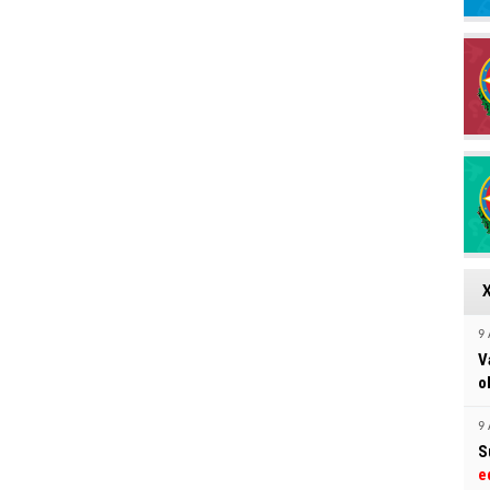
9 
V
o
9 
S
e