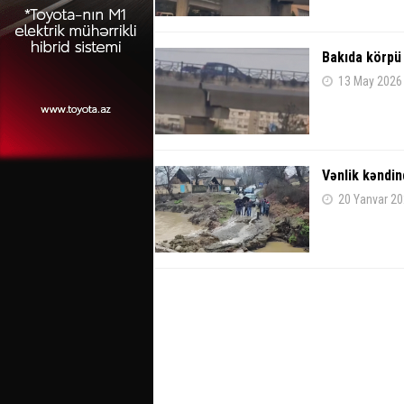
Bakıda körpü 
13 May 2026
Vənlik kəndin
20 Yanvar 20