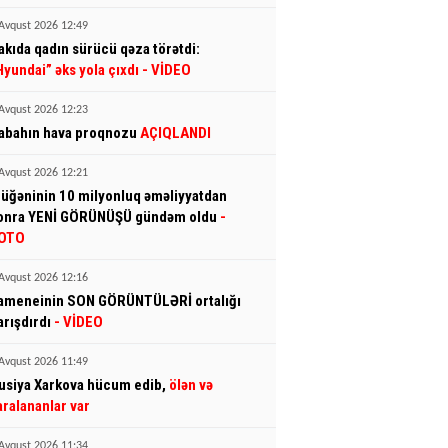
Avqust 2026 12:49
akıda qadın sürücü qəza törətdi:
Hyundai” əks yola çıxdı
- VİDEO
Avqust 2026 12:23
abahın hava proqnozu
AÇIQLANDI
Avqust 2026 12:21
üğəninin 10 milyonluq əməliyyatdan
onra YENİ GÖRÜNÜŞÜ gündəm oldu
-
OTO
Avqust 2026 12:16
ameneinin SON GÖRÜNTÜLƏRİ ortalığı
arışdırdı
- VİDEO
Avqust 2026 11:49
usiya Xarkova hücum edib,
ölən və
aralananlar var
Avqust 2026 11:34