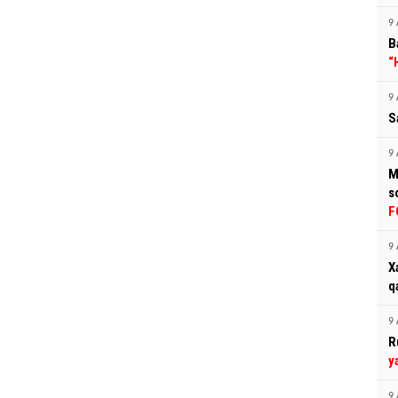
9 
B
“
9 
S
9 
M
s
F
9 
X
q
9 
R
y
9 