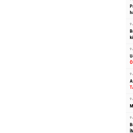
P
h
9 
B
k
9 
U
Ö
9 
A
T
9 
M
9 
B
İ