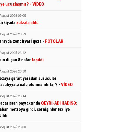
iyə ucuzlaşmır?
- VİDEO
Avqust 2026 09:05
ürkiyədə
zəlzələ oldu
Avqust 2026 23:59
arayda zəncirvari qəza -
FOTOLAR
Avqust 2026 23:42
tkin düşən 8 nəfər
tapıldı
Avqust 2026 23:30
əzaya şərait yaradan sürücülər
əsuliyyətə cəlb olunmalıdırlar? -
VİDEO
Avqust 2026 23:14
acarıstan paytaxtında
QEYRİ-ADİ HADİSƏ:
aban metroya girdi, sərnişinlər təxliyə
dildi
Avqust 2026 23:00