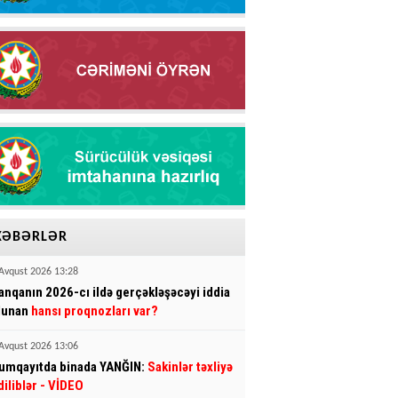
XƏBƏRLƏR
Avqust 2026 13:28
anqanın 2026-cı ildə gerçəkləşəcəyi iddia
lunan
hansı proqnozları var?
Avqust 2026 13:06
umqayıtda binada YANĞIN:
Sakinlər təxliyə
diliblər
- VİDEO