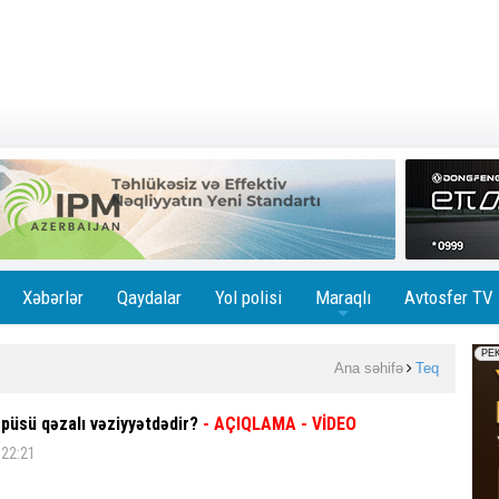
Xəbərlər
Qaydalar
Yol polisi
Maraqlı
Avtosfer TV
+
Ana səhifə
Teq
püsü qəzalı vəziyyətdədir?
- AÇIQLAMA - VİDEO
 22:21