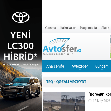
Yarışma
Kalkulyator
Haqqımızda
Əlaqə
Ana səhifə
Avtoxəbər
Gündəm
+
+
TEQ - QƏZALI VƏZİYYƏT
“Koroğlu” kör
13 May 2026