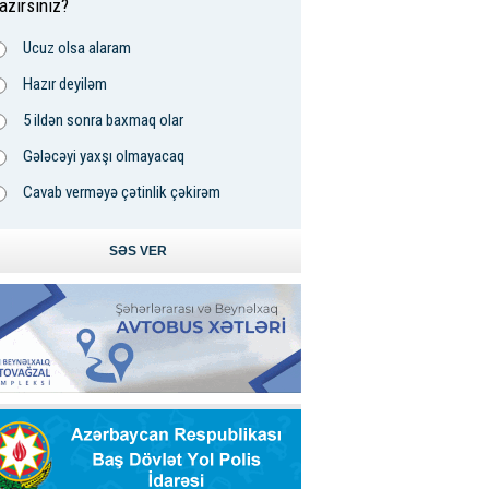
azırsınız?
Ucuz olsa alaram
Hazır deyiləm
5 ildən sonra baxmaq olar
Gələcəyi yaxşı olmayacaq
Cavab verməyə çətinlik çəkirəm