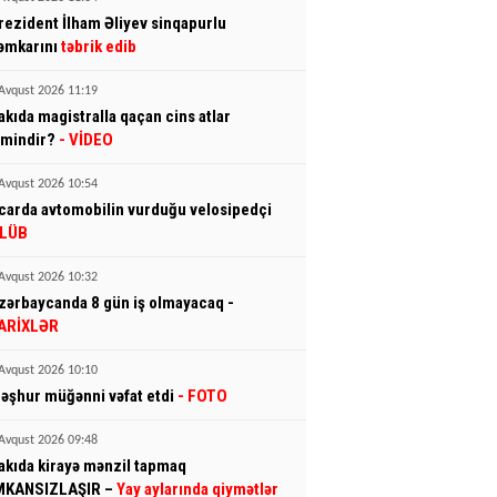
rezident İlham Əliyev sinqapurlu
əmkarını
təbrik edib
Avqust 2026 11:19
akıda magistralla qaçan cins atlar
imindir?
- VİDEO
Avqust 2026 10:54
carda avtomobilin vurduğu velosipedçi
LÜB
Avqust 2026 10:32
zərbaycanda 8 gün iş olmayacaq -
ARİXLƏR
Avqust 2026 10:10
əşhur müğənni vəfat etdi
- FOTO
Avqust 2026 09:48
akıda kirayə mənzil tapmaq
MKANSIZLAŞIR –
Yay aylarında qiymətlər