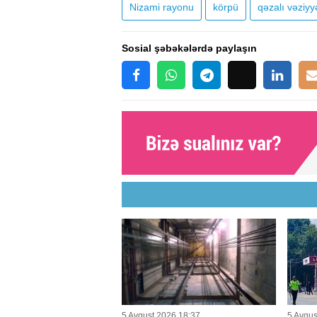
Nizami rayonu
körpü
qəzalı vəziyy
Sosial şəbəkələrdə paylaşın
5 Avqust 2026 18:37
5 Avqus