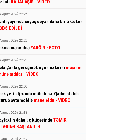
al əti
BAHALAŞIB
- VİDEO
Avqust 2026 22:26
anlı yayımda söyüş söyən daha bir tiktoker
ƏBS EDİLDİ
Avqust 2026 22:22
akıda məsciddə
YANĞIN
- FOTO
Avqust 2026 22:20
eki Çanla görüşmək üçün özlərini
maşının
nünə atdılar
- VİDEO
Avqust 2026 22:03
ark yeri uğrunda mübahisə: Qadın stulda
turub avtomobilə
mane oldu
- VİDEO
Avqust 2026 21:56
aytaxtın daha üç küçəsində
TƏMİR
ŞLƏRİNƏ BAŞLANILIR
Avqust 2026 21:42