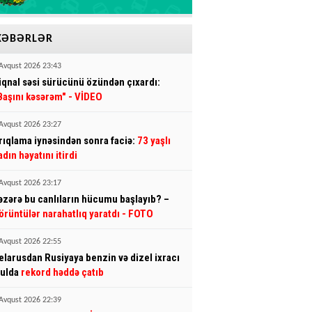
XƏBƏRLƏR
Avqust 2026 23:43
iqnal səsi sürücünü özündən çıxardı:
Başını kəsərəm"
- VİDEO
Avqust 2026 23:27
rıqlama iynəsindən sonra faciə:
73 yaşlı
adın həyatını itirdi
Avqust 2026 23:17
əzərə bu canlıların hücumu başlayıb? –
örüntülər narahatlıq yaratdı
- FOTO
Avqust 2026 22:55
elarusdan Rusiyaya benzin və dizel ixracı
yulda
rekord həddə çatıb
Avqust 2026 22:39