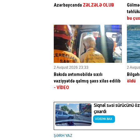
Azərbaycanda
ZƏLZƏLƏ OLUB
Gölməç
təhlük
bu çux
2 Avqust 2026 23:33
2 Avqus
Bakıda avtomobildə sıxılı
Bilgəh
vəziyyətdə qalmış şəxs xilas edilib
öldü
- VİDEO
ŞƏRH YAZ