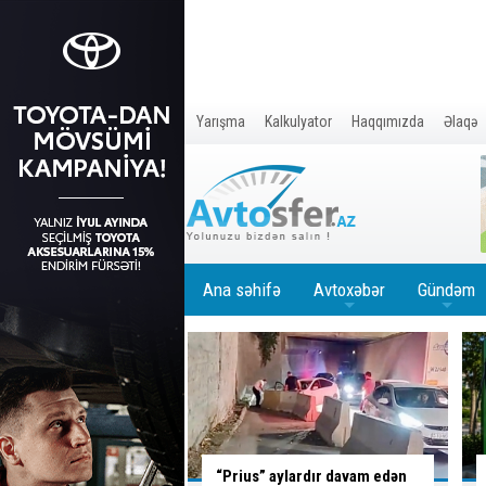
Yarışma
Kalkulyator
Haqqımızda
Əlaqə
Ana səhifə
Avtoxəbər
Gündəm
+
+
aylardır davam edən
Azərbaycanda