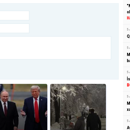
"
o
H
5 
Q
5 
M
b
5 
İ
B
5 
M
x
5 
A