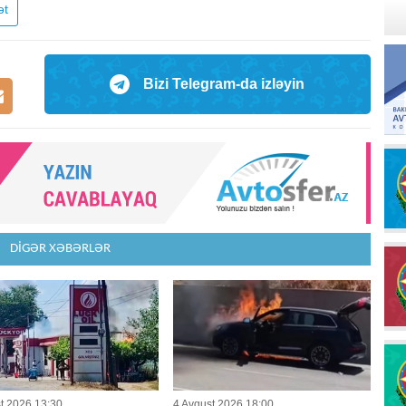
ət
Bizi Telegram-da izləyin
DİGƏR XƏBƏRLƏR
t 2026 13:30
4 Avqust 2026 18:00