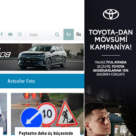
Az
Ru
Avtosfer Foto
Bakının hansı küçə və
Svetofora əhəmiyyət