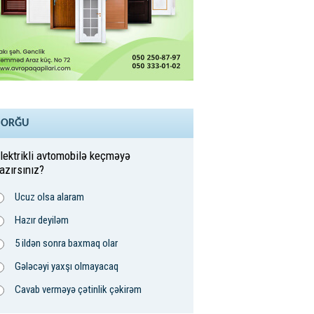
SORĞU
lektrikli avtomobilə keçməyə
azırsınız?
Ucuz olsa alaram
Hazır deyiləm
5 ildən sonra baxmaq olar
Gələcəyi yaxşı olmayacaq
Cavab verməyə çətinlik çəkirəm