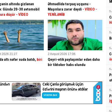
M
ənin altında gizlənən
Əhmədlidə torpaq uçqunu -
ə: Gündə 20-30 avtomobil
Maşınlara zərər dəydi
- VİDEO
-
5 
ura düşür
- VİDEO
YENİLƏNİB
C
H
5 
B
5 
C
t 2026 21:27
2 Avqust 2026 17:06
ö
də altı nəfər suda batdı,
biri
Qeyri-etik paylaşımlar edən daha
bir tiktoker həbs olundu
5 
P
o
5 
P
İ
5 