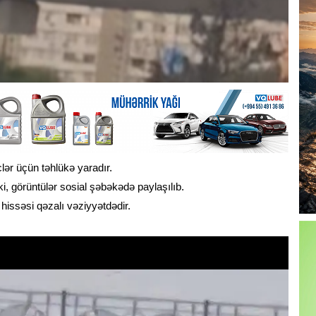
ər üçün təhlükə yaradır.
ki, görüntülər sosial şəbəkədə paylaşılıb.
hissəsi qəzalı vəziyyətdədir.