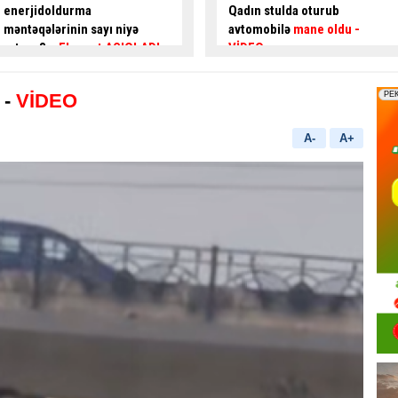
Qadın stulda oturub
TƏMİR İŞLƏRİNƏ BAŞLANILIR
avtomobilə
mane oldu
-
VİDEO
 -
VİDEO
A-
A+