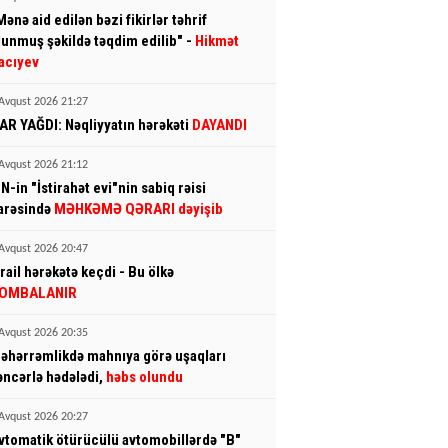
Mənə aid edilən bəzi fikirlər təhrif
lunmuş şəkildə təqdim edilib" -
Hikmət
acıyev
Avqust 2026 21:27
AR YAĞDI: Nəqliyyatın hərəkəti
DAYANDI
Avqust 2026 21:12
N-in "İstirahət evi"nin sabiq rəisi
arəsində
MƏHKƏMƏ QƏRARI dəyişib
Avqust 2026 20:47
srail hərəkətə keçdi - Bu ölkə
OMBALANIR
Avqust 2026 20:35
əhərrəmlikdə mahnıya görə uşaqları
əncərlə hədələdi,
həbs olundu
Avqust 2026 20:27
vtomatik ötürücülü avtomobillərdə "B"