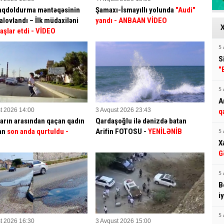
aqdoldurma məntəqəsinin
Şamaxı-İsmayıllı yolunda
"Audi"
alovlandı – İlk müdaxiləni
yandı - ANBAAN VİDEO
aşlar etdi
- VİDEO
5 
S
"
5 
A
t 2026 14:00
3 Avqust 2026 23:43
q
arın arasından qaçan qadın
Qardaşoğlu ilə dənizdə batan
an
son anda qurtuldu
-
Arifin FOTOSU
-
YENİLƏNİB
5 
X
G
5 
B
i
5 
t 2026 16:30
3 Avqust 2026 15:00