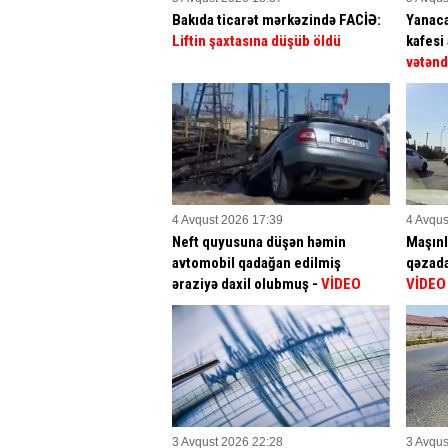
Bakıda ticarət mərkəzində FACİƏ:
Yanac
Liftin şaxtasına düşüb öldü
kafesi 
vətənd
4 Avqust 2026 17:39
4 Avqus
Neft quyusuna düşən həmin
Maşınl
avtomobil qadağan edilmiş
qəzad
əraziyə daxil olubmuş -
VİDEO
VİDEO
3 Avqust 2026 22:28
3 Avqus