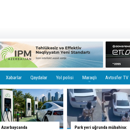
Xəbərlər
Qaydalar
Yol polisi
Maraqlı
Avtosfer TV
+
Park yeri uğrunda mübahisə:
Paytaxtın daha üç küçəsində