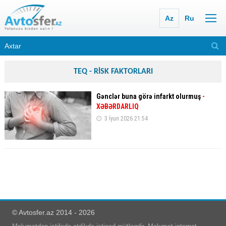
Az
Ru
TEQ - RİSK FAKTORLARI
Gənclər buna görə infarkt olurmuş
-
XƏBƏRDARLIQ
3 İyun 2026 21:54
© Avtosfer.az 2014 - 2026