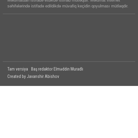
Məlumatdan istifadə etdikdə istinad mütləqdir. Məlumat internet
səhifələrində istifadə edildikdə müvafiq keçidin qoyulması mütləqdir.
Tam versiya
Baş redaktor Elməddin Muradlı
Created by Javanshir Abishov