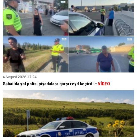
4 Avqust 2026 17:24
Səbaildə yol polisi piyadalara qarşı reyd keçirdi –
VİDEO