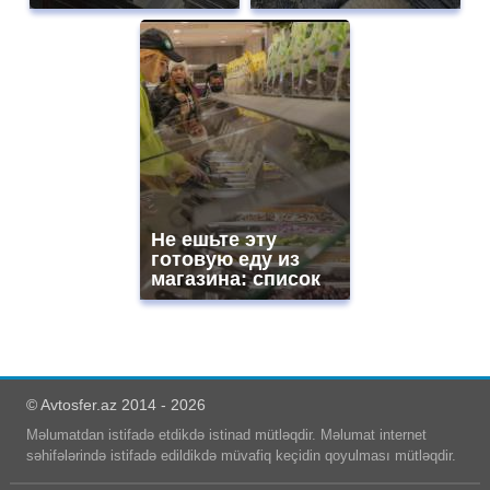
Не ешьте эту
готовую еду из
магазина: список
© Avtosfer.az 2014 - 2026
Məlumatdan istifadə etdikdə istinad mütləqdir. Məlumat internet
səhifələrində istifadə edildikdə müvafiq keçidin qoyulması mütləqdir.