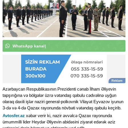
W
h
a
t
s
A
p
p
k
a
n
a
l
ı
m
ı
z
a
a
b
u
n
ə
o
l
u
n
|
Azərbaycan Respublikasının Prezidenti cənab İlham Əliyevin
tapşırığına və bölgələr üzrə vətəndaş qəbulu cədvəlinə uyğun
olaraq daxili işlər naziri general-polkovnik Vilayət Eyvazov iyunun
3-də və 4-də Qazax rayonunda növbəti vətəndaş qəbulu keçirib.
Avtosfer.az
xəbər verir ki, nazir əvvəlcə Qazax rayonunda
ümummilli lider Heydər Əliyevin abidəsini ziyarət edərək əziz