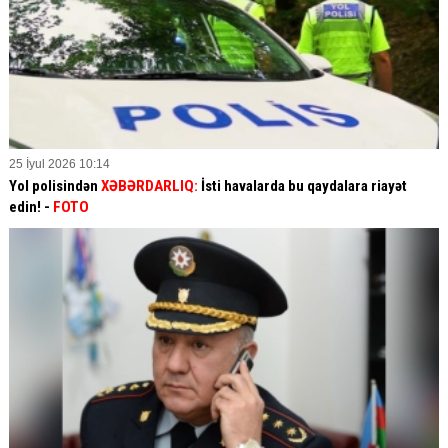
25 İyul 2026 10:14
Yol polisindən
XƏBƏRDARLIQ:
İsti havalarda bu qaydalara riayət
edin! -
FOTO