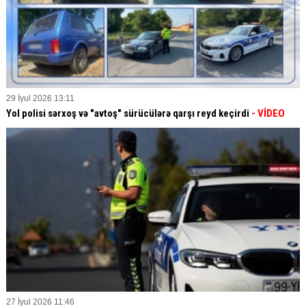
29 İyul 2026 13:11
Yol polisi sərxoş və "avtoş" sürücülərə qarşı reyd keçirdi
- VİDEO
27 İyul 2026 11:46