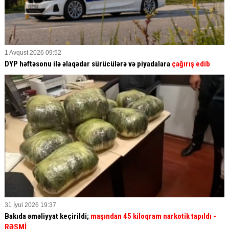
1 Avqust 2026 09:52
DYP həftəsonu ilə əlaqədar sürücülərə və piyadalara
çağırış edib
31 İyul 2026 19:37
Bakıda əməliyyat keçirildi;
maşından 45 kiloqram narkotik tapıldı -
RƏSMİ