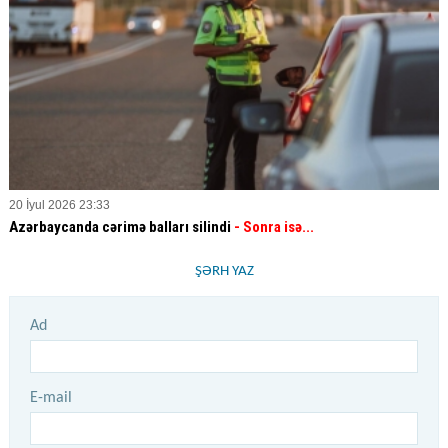
20 İyul 2026 23:33
Azərbaycanda cərimə balları silindi
- Sonra isə...
ŞƏRH YAZ
Ad
E-mail