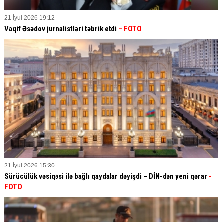
21 İyul 2026 19:12
Vaqif Əsədov jurnalistləri təbrik etdi
– FOTO
21 İyul 2026 15:30
Sürücülük vəsiqəsi ilə bağlı qaydalar dəyişdi – DİN-dən yeni qərar
-
FOTO