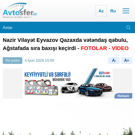
Az
Ru
Nazir Vilayət Eyvazov Qazaxda vətən
daş qəbulu,
Ağstafada sıra baxışı keçirdi -
FOTOLAR - VİDEO
A-
A+
Yol polisi
4 İyun 2026 15:00