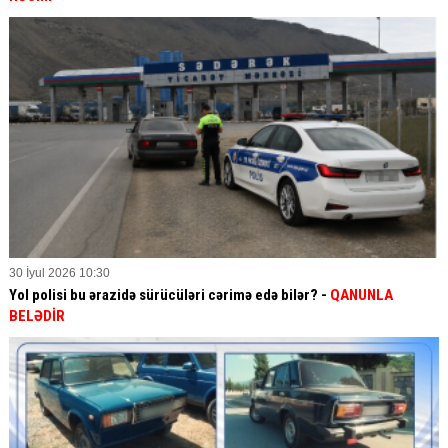
30 İyul 2026 10:30
Yol polisi bu ərazidə sürücüləri cərimə edə bilər? -
QANUNLA
BELƏDİR