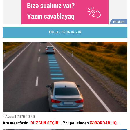
DİGƏR XƏBƏRLƏR
5 Avqust 2026 10:36
Ara məsafəsini
DÜZGÜN SEÇİN!
- Yol polisindən
XƏBƏRDARLIQ