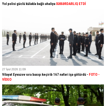
Yol polisi güclü küləklə bağlı əhaliyə
XƏBƏRDARLIQ ETDİ
27 İyul 2026 11:09
Vilayət Eyvazov sıra baxışı keçirib 167 nəfəri işə götürdü -
FOTO -
VİDEO