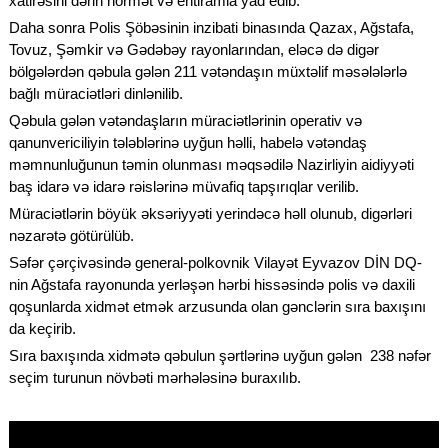
xatirəsini dərin hörmət və ehtiramla yad edib.
Daha sonra Polis Şöbəsinin inzibati binasında Qazax, Ağstafa,
Tovuz, Şəmkir və Gədəbəy rayonlarından, eləcə də digər
bölgələrdən qəbula gələn 211 vətəndaşın müxtəlif məsələlərlə
bağlı müraciətləri dinlənilib.
Qəbula gələn vətəndaşların müraciətlərinin operativ və
qanunvericiliyin tələblərinə uyğun həlli, habelə vətəndaş
məmnunluğunun təmin olunması məqsədilə Nazirliyin aidiyyəti
baş idarə və idarə rəislərinə müvafiq tapşırıqlar verilib.
Müraciətlərin böyük əksəriyyəti yerindəcə həll olunub, digərləri
nəzarətə götürülüb.
Səfər çərçivəsində general-polkovnik Vilayət Eyvazov DİN DQ-
nin Ağstafa rayonunda yerləşən hərbi hissəsində polis və daxili
qoşunlarda xidmət etmək arzusunda olan gənclərin sıra baxışını
da keçirib.
Sıra baxışında xidmətə qəbulun şərtlərinə uyğun gələn 238 nəfər
seçim turunun növbəti mərhələsinə buraxılıb.