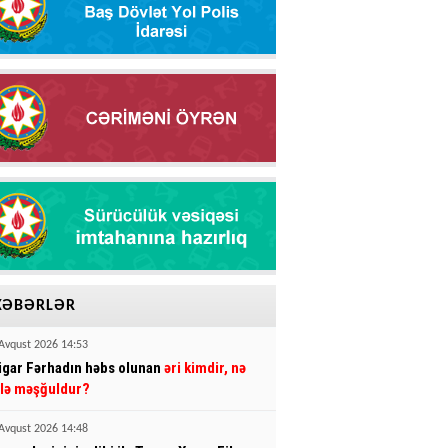
XƏBƏRLƏR
Avqust 2026 14:53
igar Fərhadın həbs olunan
əri kimdir, nə
şlə məşğuldur?
Avqust 2026 14:48