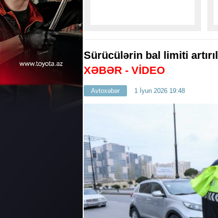
Qadın stulda oturub
avtomobilə
mane oldu
-
VİDEO
Sürücülərin bal limiti artırı
XƏBƏR - VİDEO
Avtoxəbər
1 İyun 2026 19:48