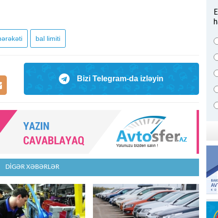
E
h
hərəkəti
bal limiti
Bizi Telegram-da izləyin
DİGƏR XƏBƏRLƏR