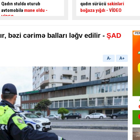
qadın sürücü
sakinləri
edən gənc sürücüdən
boğaza yığdı
- VİDEO
təhlükəli hərəkətlər
- VİDEO
lır, bəzi cərimə balları ləğv edilir -
ŞAD
A-
A+