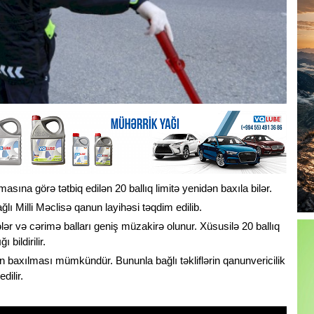
sına görə tətbiq edilən 20 ballıq limitə yenidən baxıla bilər.
ğlı Milli Məclisə qanun layihəsi təqdim edilib.
lər və cərimə balları geniş müzakirə olunur. Xüsusilə 20 ballıq
 bildirilir.
ən baxılması mümkündür. Bununla bağlı təkliflərin qanunvericilik
dilir.