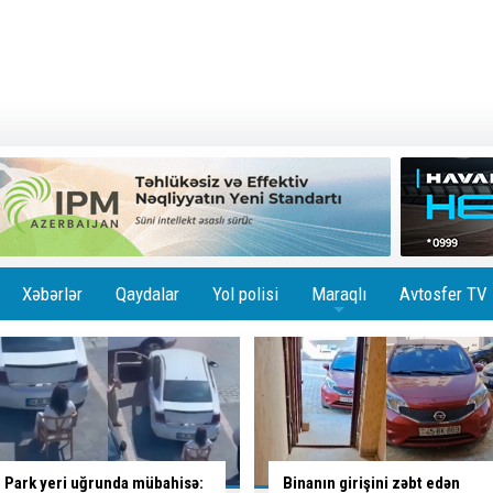
Xəbərlər
Qaydalar
Yol polisi
Maraqlı
Avtosfer TV
+
Binanın girişini zəbt edən
Sükan arxasında "cavanlıq"