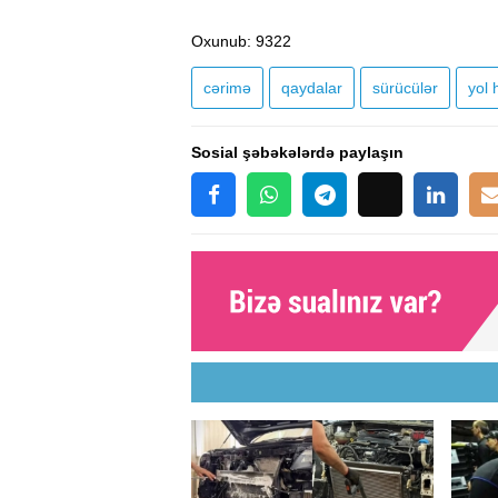
Oxunub
: 9322
cərimə
qaydalar
sürücülər
yol 
Sosial şəbəkələrdə paylaşın