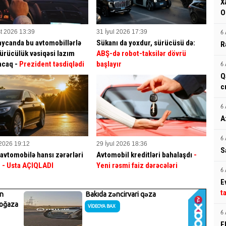
X
O
t 2026 13:39
31 İyul 2026 17:39
6 
ycanda bu avtomobillərlə
Sükanı da yoxdur, sürücüsü də:
R
sürücülük vəsiqəsi lazım
ABŞ-də robot-taksilər dövrü
acaq -
Prezident təsdiqlədi
başlayır
6 
Q
c
6 
A
6 
 2026 19:12
29 İyul 2026 18:36
S
avtomobilə hansı zərərləri
Avtomobil kreditləri bahalaşdı
-
?
- Usta AÇIQLADI
Yeni rəsmi faiz dərəcələri
6 
E
t
6 
E