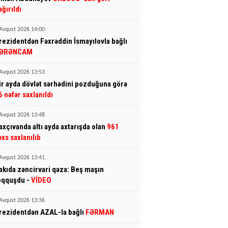
ağırıldı
Avqust 2026 14:00
rezidentdən Fəxrəddin İsmayılovla bağlı
ƏRƏNCAM
Avqust 2026 13:53
ir ayda dövlət sərhədini pozduğuna görə
6 nəfər saxlanıldı
Avqust 2026 13:48
axçıvanda altı ayda axtarışda olan
961
əxs saxlanılıb
Avqust 2026 13:41
akıda zəncirvari qəza: Beş maşın
oqquşdu -
VİDEO
Avqust 2026 13:36
rezidentdən AZAL-la bağlı
FƏRMAN