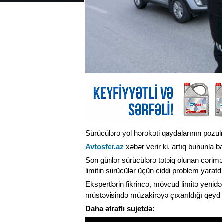
Sürücülərə yol hərəkəti qaydalarının pozulma
Avtosfer.az
xəbər verir ki, artıq bununla ba
Son günlər sürücülərə tətbiq olunan cərimə
limitin sürücülər üçün ciddi problem yaratdığı
Ekspertlərin fikrincə, mövcud limitə yenid
müstəvisində müzakirəyə çıxarıldığı qeyd e
Daha ətraflı sujetdə: