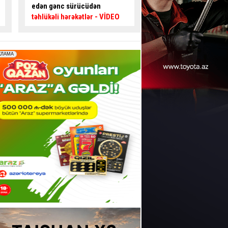
kimi özünü blokladı
– Maraqlı
bilər:
Nişanlar görü
HADİSƏ
VİDEO