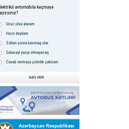
lektrikli avtomobilə keçməyə
azırsınız?
Ucuz olsa alaram
Hazır deyiləm
5 ildən sonra baxmaq olar
Gələcəyi yaxşı olmayacaq
Cavab verməyə çətinlik çəkirəm