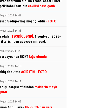
əzər dənizinin dibi ilə Trans-Xəzər Fiber-
ptik Kabel Xəttinin
çəkilişi başa çatıb
Avqust 2026 14:41
əşad Sadiqov baş məşqçi oldu
- FOTO
Avqust 2026 14:36
aydalar
TƏSDİQLƏNDİ:
1 sentyabr 2026-
ı il tarixindən qüvvəyə minəcək
Avqust 2026 14:23
zərbaycanda BOKT
ləğv olundu
Avqust 2026 14:18
abiq deputata
AĞIR İTKİ
- FOTO
Avqust 2026 14:11
v alqı-satqısı ofisindən
maklerin meyiti
apıldı
Avqust 2026 14:06
lman Abdullayev
UNESCO-dan geri