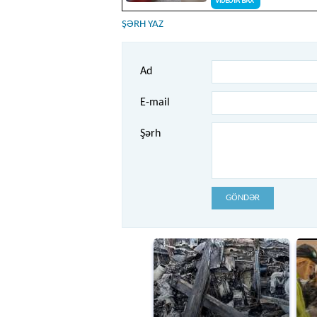
ŞƏRH YAZ
Ad
E-mail
Şərh
GÖNDƏR