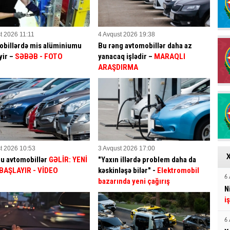
t 2026 11:11
4 Avqust 2026 19:38
billərdə mis alüminiumu
Bu rəng avtomobillər daha az
yir –
SƏBƏB
- FOTO
yanacaq işlədir –
MARAQLI
ARAŞDIRMA
t 2026 10:53
3 Avqust 2026 17:00
bu avtomobillər
GƏLİR: YENİ
"Yaxın illərdə problem daha da
BAŞLAYIR
- VİDEO
kəskinləşə bilər" -
Elektromobil
6 
bazarında yeni çağırış
N
i
6 