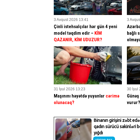
3 Avqust 2026 13:41
3 Avqus
Çinli istehsalçılar hər gün 4 yeni
Azərba
model təqdim edir –
KİM
bağlı 
QAZANIR, KİM UDUZUR?
olmay
31 İyul 2026 13:23
30 İyul
Maşınını həyətdə yuyanlar
cərimə
Günəş 
olunacaq?
vurur