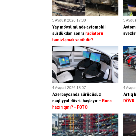
5 Avqust 2026 17:30
5 Avqus
Yay mövsümündə avtomobil
Avtomo
sürdükdən sonra
radiatoru
əvəzlə
təmizləmək vacibdir?
4 Avqust 2026 18:07
4 Avqus
Azərbaycanda sürücüsüz
Artıq 
nəqliyyat dövrü başlayır –
Buna
DÖVR 
hazırıqmı?
- FOTO