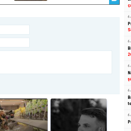
ç
6 
P
S
6 
B
2
6 
N
ş
6 
B
t
6 
P