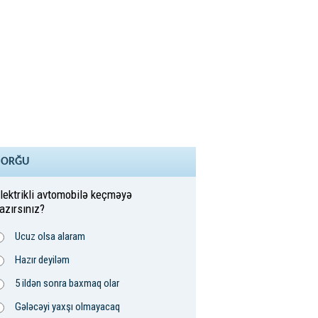
SORĞU
lektrikli avtomobilə keçməyə
azırsınız?
Ucuz olsa alaram
Hazır deyiləm
5 ildən sonra baxmaq olar
Gələcəyi yaxşı olmayacaq