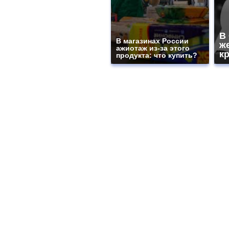
В
В магазинах России
ж
ажиотаж из-за этого
к
продукта: что купить?