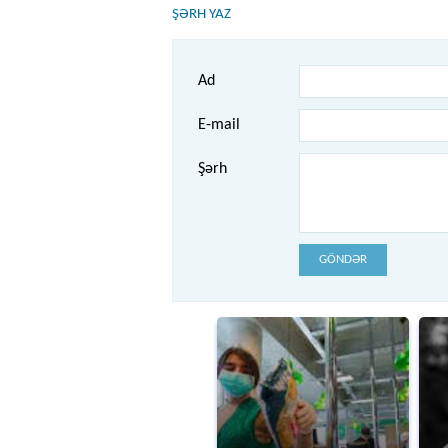
ŞƏRH YAZ
Ad
E-mail
Şərh
GÖNDƏR