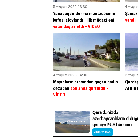
5 Avqust 2026 13:30
4 Avqus
Yanacaqdoldurma məntəqəsinin
Şamaxı
kafesi alovlandı – İlk müdaxiləni
yandı
vətəndaşlar etdi
- VİDEO
4 Avqust 2026 14:00
3 Avqus
Maşınların arasından qaçan qadın
Qardaş
qəzadan
son anda qurtuldu
-
Arifi
VİDEO