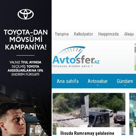
Yarışma
Kalkulyator
Haqqımızda
Əlaqə
Ana səhifə
Avtoxəbər
Gündəm
+
+
Ramramay şəlaləsinə
Qəzaya səbəb olan qadın