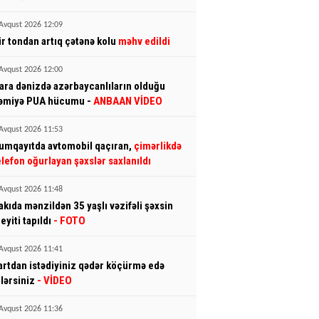
Avqust 2026 12:09
ir tondan artıq çətənə kolu
məhv edildi
Avqust 2026 12:00
ara dənizdə azərbaycanlıların olduğu
əmiyə PUA hücumu -
ANBAAN VİDEO
Avqust 2026 11:53
umqayıtda avtomobil qaçıran,
çimərlikdə
elefon oğurlayan şəxslər saxlanıldı
Avqust 2026 11:48
akıda mənzildən 35 yaşlı vəzifəli şəxsin
eyiti tapıldı
- FOTO
Avqust 2026 11:41
artdan istədiyiniz qədər köçürmə edə
ilərsiniz
- VİDEO
Avqust 2026 11:36