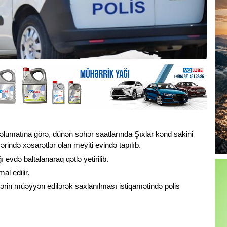
əlumatına görə, dünən səhər saatlarında Şıxlar kənd sakini
rində xəsarətlər olan meyiti evində tapılıb.
 evdə baltalanaraq qətlə yetirilib.
al edilir.
lərin müəyyən edilərək saxlanılması istiqamətində polis