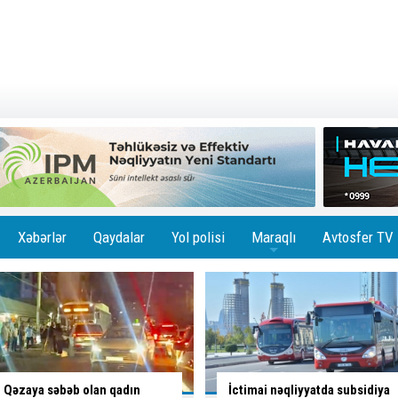
Xəbərlər
Qaydalar
Yol polisi
Maraqlı
Avtosfer TV
+
İctimai nəqliyyatda subsidiya
Sürücü bu yolayrıcında hansı