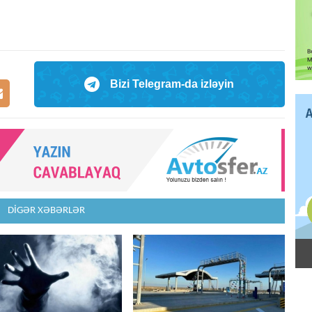
Bizi Telegram-da izləyin
DİGƏR XƏBƏRLƏR