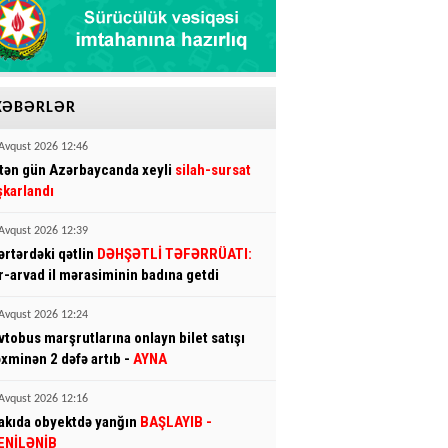
XƏBƏRLƏR
Avqust 2026 12:46
tən gün Azərbaycanda xeyli
silah-sursat
şkarlandı
Avqust 2026 12:39
ərtərdəki qətlin
DƏHŞƏTLİ TƏFƏRRÜATI:
r-arvad il mərasiminin badına getdi
Avqust 2026 12:24
vtobus marşrutlarına onlayn bilet satışı
əxminən 2 dəfə artıb -
AYNA
Avqust 2026 12:16
akıda obyektdə yanğın
BAŞLAYIB
-
ENİLƏNİB