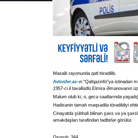
Masallı rayonunda qətl törədilib.
Avtosfer.az
-ın “Qafqazinfo”ya istinadən m
1957-ci il təvəllüdlü Elmira Əmənovanın üzə
Məlum olub ki, o, gecə saatlarında yaşadığı
Hadisənin tamah məqsədilə törədildiyi ehtim
Cinayətdə şübhəli bilinən şəxs və ya şəxs
əməkdaşları tərəfindən tədbirlər görülür.
Oxunub
: 344