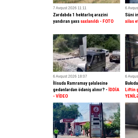
7 Avqust 2026 11:11
6 Avqus
Zərdabda 1 hektarlıq ərazini
Süni in
yandıran şəxs
saxlanıldı
- FOTO
xilas e
6 Avqust 2026 18:07
6 Avqus
İlisuda Ramramay şəlaləsinə
Bakıda
gedənlərdən ödəniş alınır? -
İDDİA
Liftin
- VİDEO
YENİL