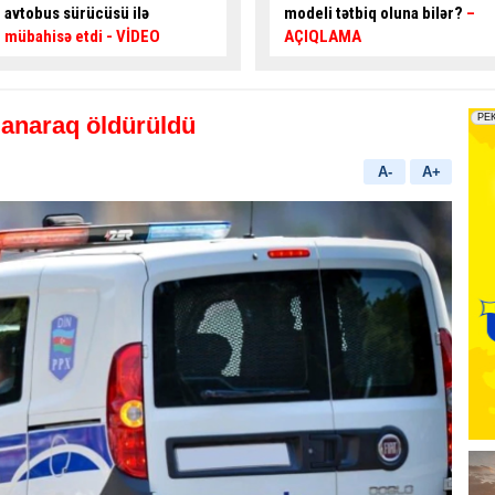
modeli tətbiq oluna bilər?
–
istiqamətlərə hərəkət edə
AÇIQLAMA
bilər? -
CAVAB VER, HƏDİYYƏ
QAZAN
lanaraq öldürüldü
A-
A+