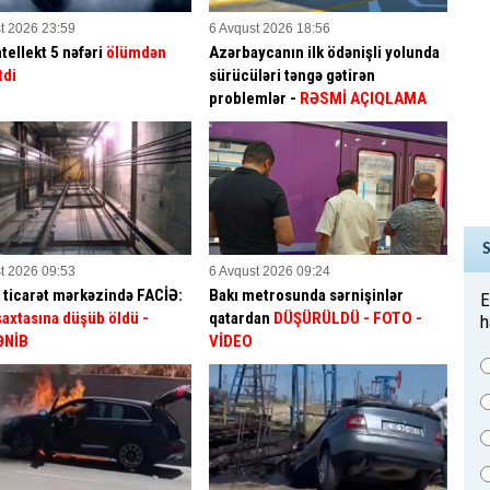
t 2026 23:59
6 Avqust 2026 18:56
tellekt 5 nəfəri
ölümdən
Azərbaycanın ilk ödənişli yolunda
tdi
sürücüləri təngə gətirən
problemlər -
RƏSMİ AÇIQLAMA
t 2026 09:53
6 Avqust 2026 09:24
 ticarət mərkəzində FACİƏ:
Bakı metrosunda sərnişinlər
E
 şaxtasına düşüb öldü
-
qatardan
DÜŞÜRÜLDÜ - FOTO -
h
ƏNİB
VİDEO