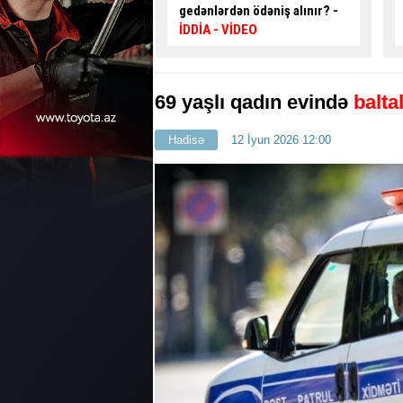
dən ödəniş alınır? -
avtobus sürücüsü ilə
VİDEO
mübahisə etdi
- VİDEO
69 yaşlı qadın evində
balta
Hadisə
12 İyun 2026 12:00