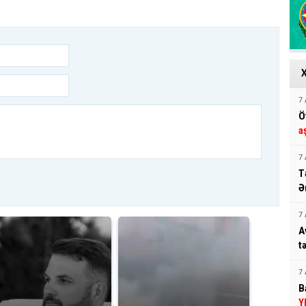
7 
Ö
a
7 
T
Ə
7 
A
t
7 
B
Y