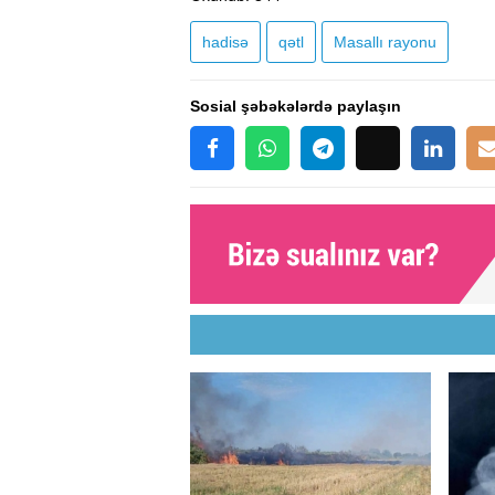
hadisə
qətl
Masallı rayonu
Sosial şəbəkələrdə paylaşın