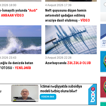
t 2026 18:00
4 Avqust 2026 17:39
-İsmayıllı yolunda
"Audi"
Neft quyusuna düşən həmin
 - ANBAAN VİDEO
avtomobil qadağan edilmiş
əraziyə daxil olubmuş -
VİDEO
t 2026 23:43
3 Avqust 2026 22:28
oğlu ilə dənizdə batan
Azərbaycanda
ZƏLZƏLƏ OLUB
n FOTOSU
-
YENİLƏNİB