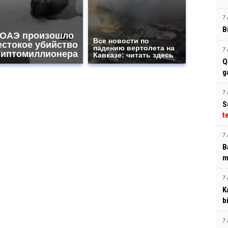
7 
B
 ОАЭ произошло
Все новости по
естокое убийство
падению вертолета на
7 
риптомиллионера
Кавказе: читать здесь
Q
g
7 
S
t
7 
B
m
7 
K
b
7 