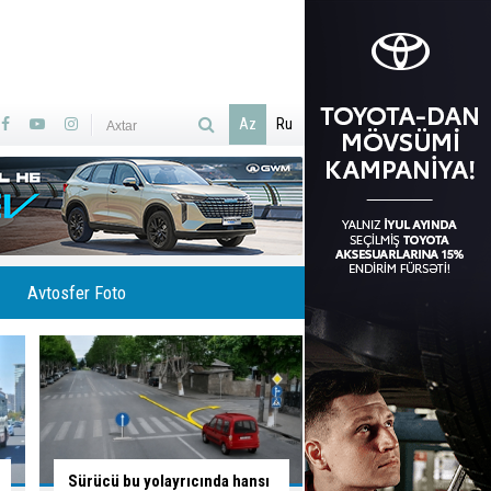
Az
Ru
Avtosfer Foto
Sürücünün düşüncə tərzi
Bu yoldan sola dönə