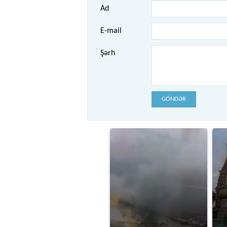
Ad
E-mail
Şərh
GÖNDƏR