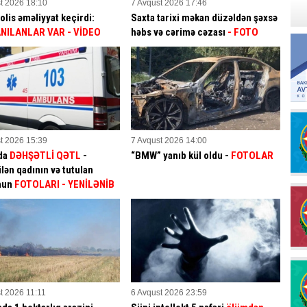
t 2026 18:10
7 Avqust 2026 17:46
olis əməliyyat keçirdi:
Saxta tarixi məkan düzəldən şəxsə
NILANLAR VAR
- VİDEO
həbs və cərimə cəzası
- FOTO
t 2026 15:39
7 Avqust 2026 14:00
da
DƏHŞƏTLİ QƏTL
-
“BMW” yanıb kül oldu -
FOTOLAR
lən qadının və tutulan
mun
FOTOLARI
- YENİLƏNİB
t 2026 11:11
6 Avqust 2026 23:59