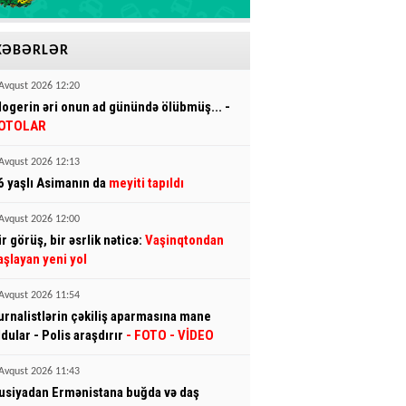
XƏBƏRLƏR
Avqust 2026 12:20
logerin əri onun ad günündə ölübmüş... -
OTOLAR
Avqust 2026 12:13
6 yaşlı Asimanın da
meyiti tapıldı
Avqust 2026 12:00
ir görüş, bir əsrlik nəticə:
Vaşinqtondan
aşlayan yeni yol
Avqust 2026 11:54
urnalistlərin çəkiliş aparmasına mane
ldular - Polis araşdırır
- FOTO
- VİDEO
Avqust 2026 11:43
usiyadan Ermənistana buğda və daş