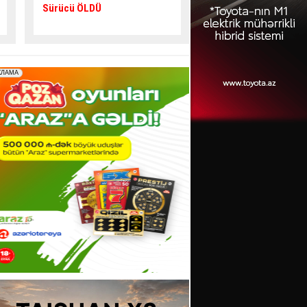
verib,
5 nəfər yaralanıb
gənc az qala
asfalta
yıxılacaqdı
- VİDEO