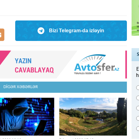
Bizi Telegram-da izləyin
E
h
DİGƏR XƏBƏRLƏR