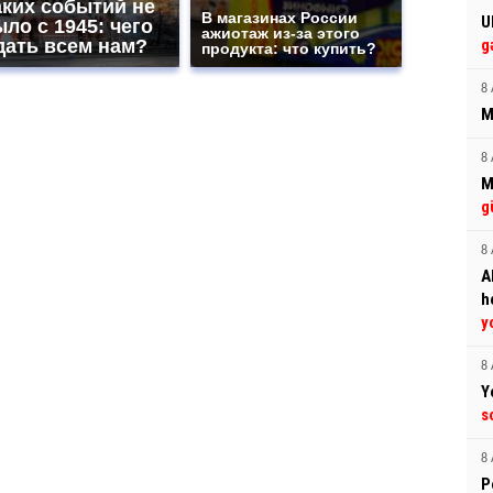
аких событий не
В магазинах России
U
ло с 1945: чего
ажиотаж из-за этого
дать всем нам?
g
продукта: что купить?
8 
M
8 
M
g
8 
A
h
y
8 
Y
s
8 
P