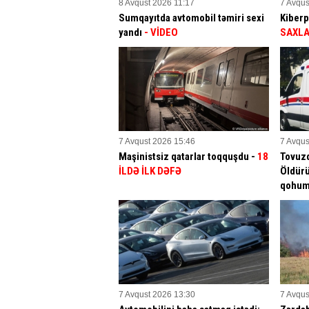
8 Avqust 2026 11:17
7 Avqus
Sumqayıtda avtomobil təmiri sexi
Kiberp
yandı
- VİDEO
SAXLA
7 Avqust 2026 15:46
7 Avqus
Maşinistsiz qatarlar toqquşdu -
18
Tovuz
İLDƏ İLK DƏFƏ
Öldürü
qohu
7 Avqust 2026 13:30
7 Avqus