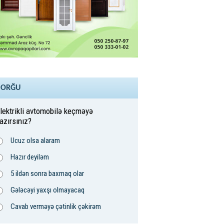
SORĞU
lektrikli avtomobilə keçməyə
azırsınız?
Ucuz olsa alaram
Hazır deyiləm
5 ildən sonra baxmaq olar
Gələcəyi yaxşı olmayacaq
Cavab verməyə çətinlik çəkirəm