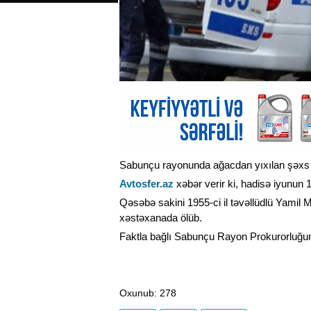
Sabunçu rayonunda ağacdan yıxılan şəxs 
Avtosfer.az
xəbər verir ki, hadisə iyunun 1
Qəsəbə sakini 1955-ci il təvəllüdlü Yamil
xəstəxanada ölüb.
Faktla bağlı Sabunçu Rayon Prokurorluğun
Oxunub
: 278