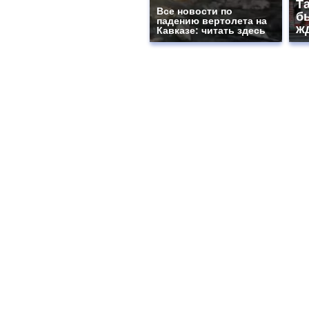
Т
Все новости по
бы
падению вертолета на
ж
Кавказе: читать здесь