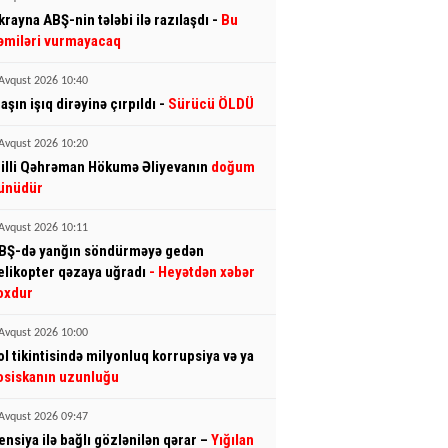
krayna ABŞ-nin tələbi ilə razılaşdı -
Bu
əmiləri vurmayacaq
Avqust 2026 10:40
aşın işıq dirəyinə çırpıldı -
Sürücü ÖLDÜ
Avqust 2026 10:20
illi Qəhrəman Hökumə Əliyevanın
doğum
ünüdür
Avqust 2026 10:11
BŞ-də yanğın söndürməyə gedən
elikopter qəzaya uğradı
- Heyətdən xəbər
oxdur
Avqust 2026 10:00
ol tikintisində milyonluq korrupsiya və ya
osiskanın uzunluğu
Avqust 2026 09:47
ensiya ilə bağlı gözlənilən qərar –
Yığılan