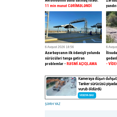
Avtomobilini baha satmaq istədi:
Zərdab
11 min manat CƏRİMƏLƏNDİ
yandır
6 Avqust 2026 18:56
6 Avqus
Azərbaycanın ilk ödənişli yolunda
İlisud
sürücüləri təngə gətirən
gedənl
problemlər -
RƏSMİ AÇIQLAMA
- VİDE
ŞƏRH YAZ