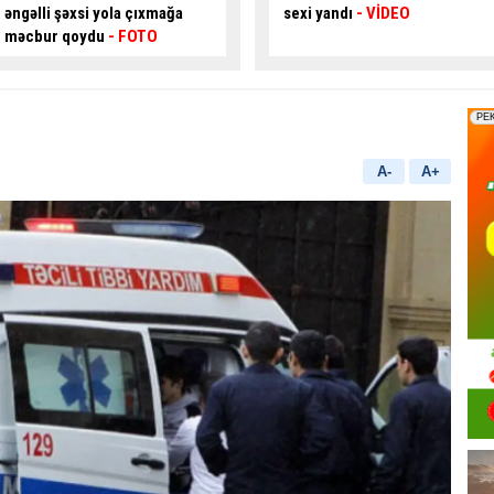
sexi yandı
- VİDEO
Sürücü ÖLDÜ
A-
A+