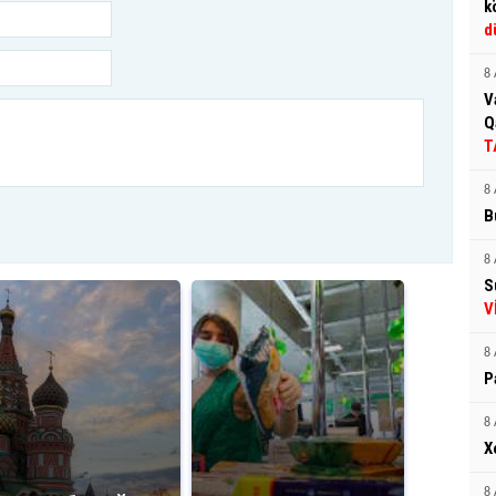
k
d
8 
V
Q
T
8 
B
8 
S
V
8 
P
8 
X
8 