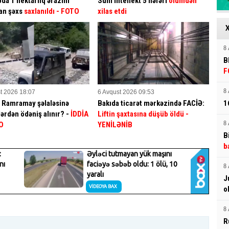
da 1 hektarlıq ərazini
Süni intellekt 5 nəfəri
ölümdən
an şəxs
saxlanıldı
- FOTO
xilas etdi
8 
B
F
t 2026 18:07
6 Avqust 2026 09:53
8 
a Ramramay şəlaləsinə
Bakıda ticarət mərkəzində FACİƏ:
1
ərdən ödəniş alınır? -
İDDİA
Liftin şaxtasına düşüb öldü
-
O
YENİLƏNİB
8 
B
b
8 
J
o
8 
R