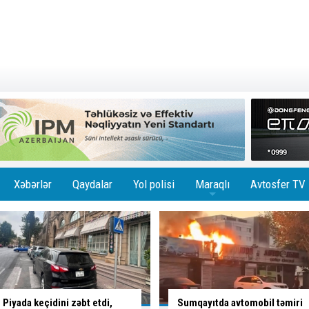
Xəbərlər
Qaydalar
Yol polisi
Maraqlı
Avtosfer TV
+
Sumqayıtda avtomobil təmiri
Maşın işıq dirəyinə çırpıldı -