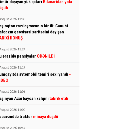
ömür daşıyan yük qatarı
Biləcəridən yola
üşüb
Avqust 2026 11:30
aşinqton razılaşmasının bir ili: Cənubi
afqazın geosiyasi xəritəsini dəyişən
ARİXİ DÖNÜŞ
Avqust 2026 11:24
u ərazidə pensiyalar
ÖDƏNİLDİ
Avqust 2026 11:17
umqayıtda avtomobil təmiri sexi yandı
-
İDEO
Avqust 2026 11:08
aşinyan Azərbaycan xalqını
təbrik etdi
Avqust 2026 11:00
ocavənddə traktor
minaya düşdü
Avqust 2026 10:47