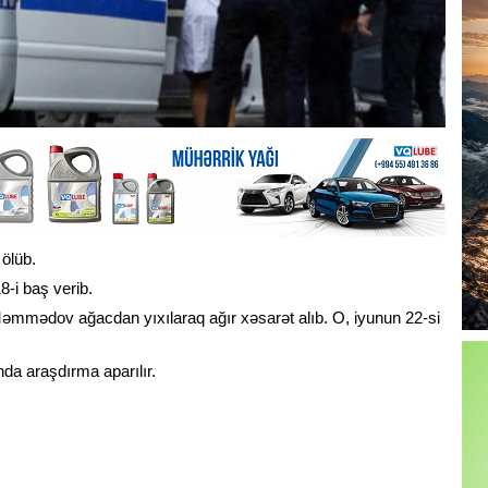
ölüb.
8-i baş verib.
 Məmmədov ağacdan yıxılaraq ağır xəsarət alıb. O, iyunun 22-si
da araşdırma aparılır.