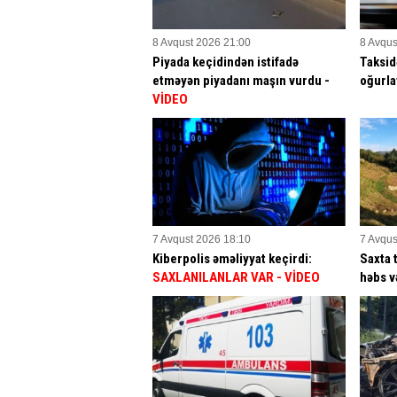
8 Avqust 2026 21:00
8 Avqus
Piyada keçidindən istifadə
Taksid
etməyən piyadanı maşın vurdu -
oğurla
VİDEO
7 Avqust 2026 18:10
7 Avqus
Kiberpolis əməliyyat keçirdi:
Saxta 
SAXLANILANLAR VAR
- VİDEO
həbs v