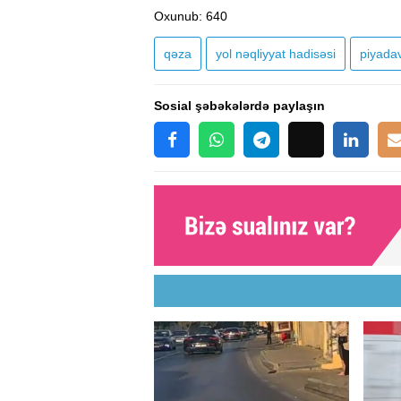
Oxunub
: 640
qəza
yol nəqliyyat hadisəsi
piyada
Sosial şəbəkələrdə paylaşın