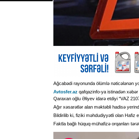
Ağcabədi rayonunda ölümlə nəticələnən yol
Avtosfer.az
qafqazinfo-ya istinadən xəbər 
Qaraxan oğlu Əliyev idarə etdiyi “VAZ 2107”
Ağır xəsarətlər alan məktəbli hadisə yerində
Bildirilib ki, fiziki məhdudiyyətli olan Hafiz 
Faktla bağlı hüquq-mühafizə orqanları tərəf