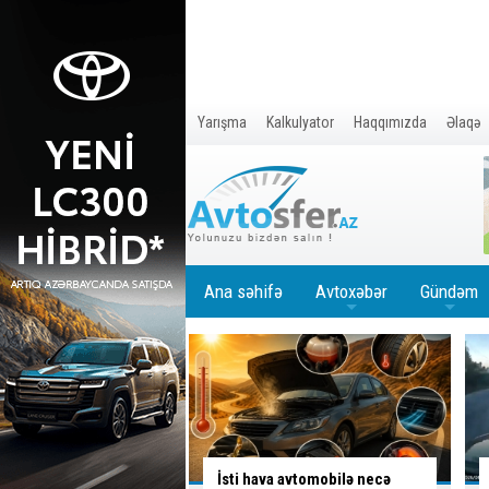
Yarışma
Kalkulyator
Haqqımızda
Əlaqə
Ana səhifə
Avtoxəbər
Gündəm
+
+
a avtomobilə necə
Ölümlə yadda qalan yolda