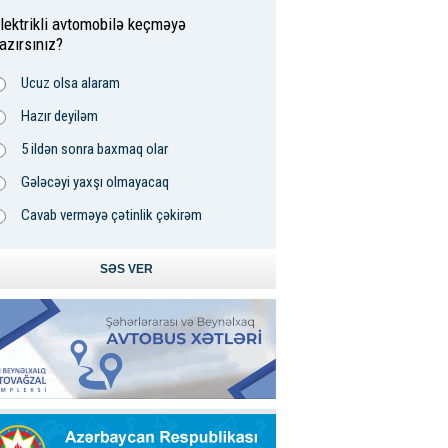
lektrikli avtomobilə keçməyə
azırsınız?
Ucuz olsa alaram
Hazır deyiləm
5 ildən sonra baxmaq olar
Gələcəyi yaxşı olmayacaq
Cavab verməyə çətinlik çəkirəm