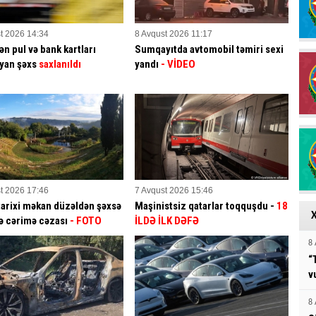
t 2026 14:34
8 Avqust 2026 11:17
ən pul və bank kartları
Sumqayıtda avtomobil təmiri sexi
yan şəxs
saxlanıldı
yandı
- VİDEO
t 2026 17:46
7 Avqust 2026 15:46
tarixi məkan düzəldən şəxsə
Maşinistsiz qatarlar toqquşdu -
18
ə cərimə cəzası
- FOTO
İLDƏ İLK DƏFƏ
8 
“
v
8 