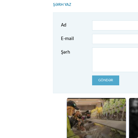
ŞƏRH YAZ
Ad
E-mail
Şərh
GÖNDƏR