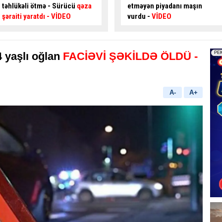
etməyən piyadanı maşın
oğurlayan şəxs
saxlanıldı
vurdu -
VİDEO
4 yaşlı oğlan
FACİƏVİ ŞƏKİLDƏ ÖLDÜ
-
A-
A+