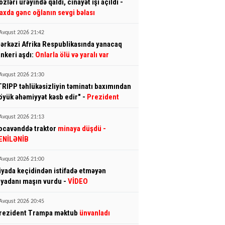
özləri ürəyində qaldı, cinayət işi açıldı -
axda gənc oğlanın sevgi bəlası
Avqust 2026 21:42
ərkəzi Afrika Respublikasında yanacaq
ankeri aşdı:
Onlarla ölü və yaralı var
Avqust 2026 21:30
TRIPP təhlükəsizliyin təminatı baxımından
öyük əhəmiyyət kəsb edir" -
Prezident
Avqust 2026 21:13
ocavənddə traktor
minaya düşdü
-
ENİLƏNİB
Avqust 2026 21:00
iyada keçidindən istifadə etməyən
iyadanı maşın vurdu -
VİDEO
Avqust 2026 20:45
rezident Trampa məktub
ünvanladı