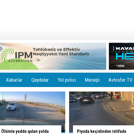
Xəbərlər
Qaydalar
Yol polisi
Maraqlı
Avtosfer TV
+
Piyada keçidindən istifadə
Taksidən pul və bank kartları