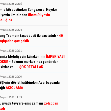
Avqust 2026 20:36
mid körpüsündən Zəngəzura: Heydər
liyevin ümidindən
İlham Əliyevin
eallığına
Avqust 2026 20:24
əng Trampın təşəbbüsü ilə baş tutub -
40
əqiqədən çox çəkib
Avqust 2026 20:11
amiz Mehdiyevin kürəkəninin
İMPERİYASI
ÖKÜR
- Bakının mərkəzində yandırılan
rxivlər və... -
ŞOK DETALLAR
Avqust 2026 20:00
BŞ-nin dövlət katibindən Azərbaycanla
ağlı
AÇIQLAMA
Avqust 2026 19:45
usiyada təyyarə eniş zamanı
zolaqdan
ıxdı