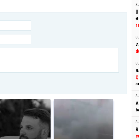
8 
Ü
Ə
r
8 
Z
d
8 
R
Ç
a
8 
A
b
8 
R
ç