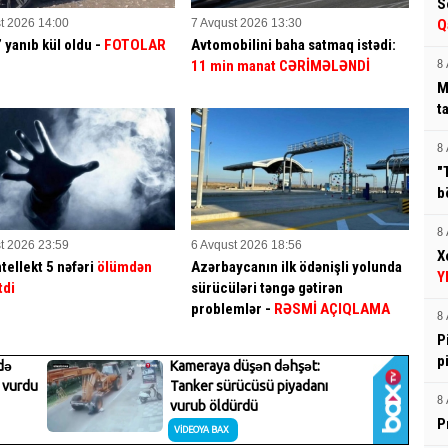
S
t 2026 14:00
7 Avqust 2026 13:30
Q
yanıb kül oldu -
FOTOLAR
Avtomobilini baha satmaq istədi:
11 min manat CƏRİMƏLƏNDİ
8 
M
t
8 
"
b
8 
t 2026 23:59
6 Avqust 2026 18:56
X
tellekt 5 nəfəri
ölümdən
Azərbaycanın ilk ödənişli yolunda
Y
tdi
sürücüləri təngə gətirən
problemlər -
RƏSMİ AÇIQLAMA
8 
P
p
8 
P