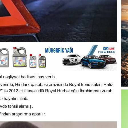
-nəqliyyat hadisəsi baş verib.
verir ki, Hindarx qəsəbəsi ərazisində Boyat kənd sakini Hafiz
 ilə 2012-ci il təvəllüdlü Röyal Hürbət oğlu İbrahimovu vurub.
 həyatını itirib.
evdə təhsil alırmış.
indən araşdırma aparılır.