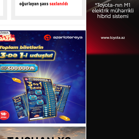
sexi yandı
- VİDEO
Sürücü ÖLDÜ