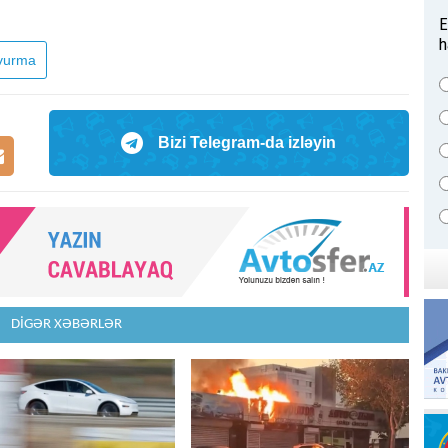
E
h
vurma
Bizi Telegram-da izləyin
DİGƏR XƏBƏRLƏR