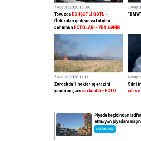
7 Avqust 2026 15:39
7 Avqus
Tovuzda
DƏHŞƏTLİ QƏTL
-
“BMW” 
Öldürülən qadının və tutulan
qohumun
FOTOLARI
- YENİLƏNİB
7 Avqust 2026 11:11
6 Avqus
Zərdabda 1 hektarlıq ərazini
Süni in
yandıran şəxs
saxlanıldı
- FOTO
xilas e