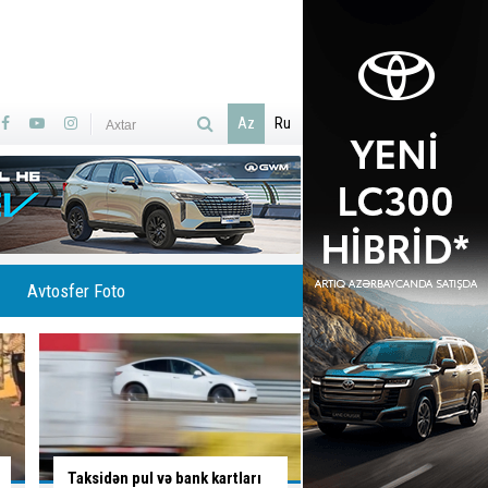
Az
Ru
Avtosfer Foto
Sumqayıtda avtomobil təmiri
Maşın işıq dirəyinə çı