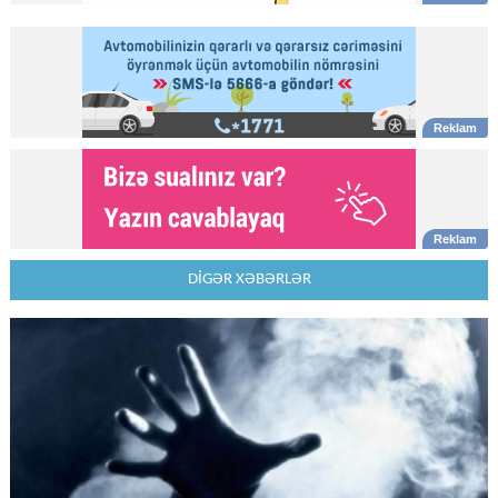
DİGƏR XƏBƏRLƏR