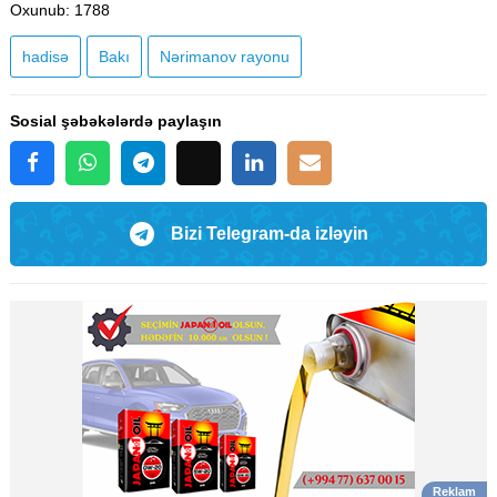
Oxunub
: 1788
hadisə
Bakı
Nərimanov rayonu
Sosial şəbəkələrdə paylaşın
Bizi Telegram-da izləyin