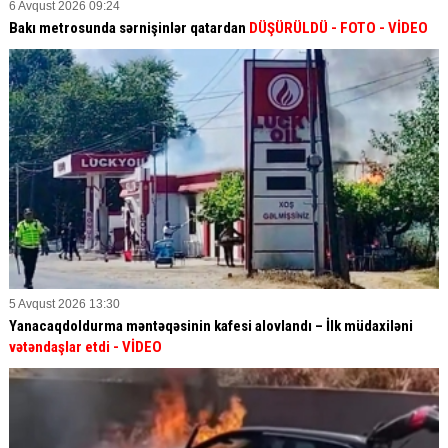
6 Avqust 2026 09:24
Bakı metrosunda sərnişinlər qatardan
DÜŞÜRÜLDÜ - FOTO - VİDEO
5 Avqust 2026 13:30
Yanacaqdoldurma məntəqəsinin kafesi alovlandı – İlk müdaxiləni
vətəndaşlar etdi
- VİDEO