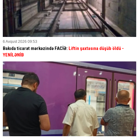
6 Avqust 2026 09:53
Bakıda ticarət mərkəzində FACİƏ:
Liftin şaxtasına düşüb öldü
-
YENİLƏNİB