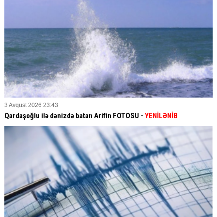
3 Avqust 2026 23:43
Qardaşoğlu ilə dənizdə batan Arifin FOTOSU
-
YENİLƏNİB