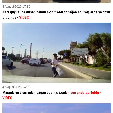
4 Avqust 2026 17:39
Neft quyusuna düşən həmin avtomobil qadağan edilmiş əraziyə daxil
olubmuş -
VİDEO
4 Avqust 2026 14:00
Maşınların arasından qaçan qadın qəzadan
son anda qurtuldu
-
VİDEO