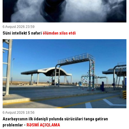
6 Avqust 2026 23:59
Süni intellekt 5 nəfəri
ölümdən xilas etdi
6 Avqust 2026 18:56
Azərbaycanın ilk ödənişli yolunda sürücüləri təngə gətirən
problemlər -
RƏSMİ AÇIQLAMA