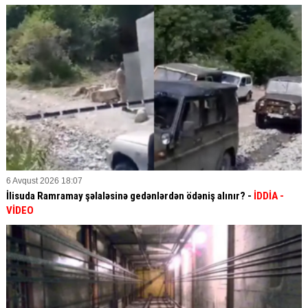
6 Avqust 2026 18:07
İlisuda Ramramay şəlaləsinə gedənlərdən ödəniş alınır? -
İDDİA
-
VİDEO