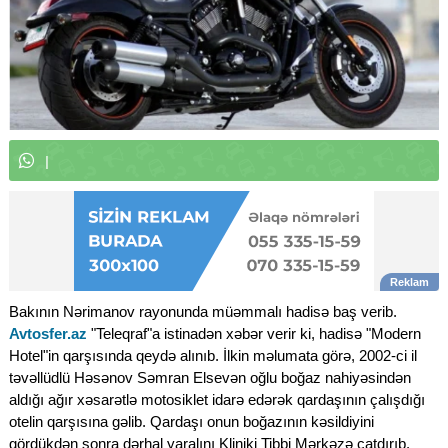
W
h
a
t
s
A
p
p
k
a
n
a
l
ı
m
ı
z
a
|
Bakının Nərimanov rayonunda müəmmalı hadisə baş verib.
Avtosfer.az
"Teleqraf"a istinadən xəbər verir ki, hadisə "Modern
Hotel"in qarşısında qeydə alınıb. İlkin məlumata görə, 2002-ci il
təvəllüdlü Həsənov Səmran Elsevən oğlu boğaz nahiyəsindən
aldığı ağır xəsarətlə motosiklet idarə edərək qardaşının çalışdığı
otelin qarşısına gəlib. Qardaşı onun boğazının kəsildiyini
gördükdən sonra dərhal yaralını Kliniki Tibbi Mərkəzə çatdırıb.