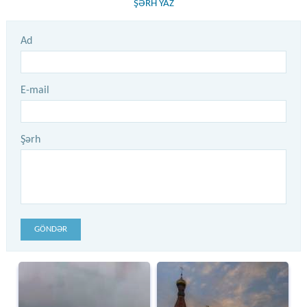
ŞƏRH YAZ
Ad
E-mail
Şərh
GÖNDƏR