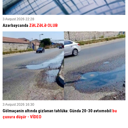
3 Avqust 2026 22:28
Azərbaycanda
ZƏLZƏLƏ OLUB
3 Avqust 2026 16:30
Gölməçənin altında gizlənən təhlükə: Gündə 20-30 avtomobil
bu
çuxura düşür
- VİDEO