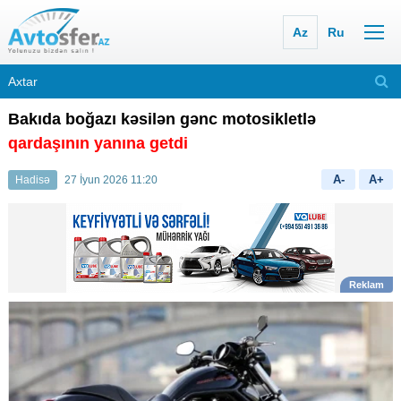
Az
Ru
Bakıda boğazı kəsilən gənc motosikletlə
qardaşının yanına getdi
A-
A+
Hadisə
27 İyun 2026 11:20