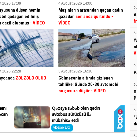
t 2026 17:39
4 Avqust 2026 14:00
6 
uyusuna düşən həmin
Maşınların arasından qaçan qadın
A
bil qadağan edilmiş
qəzadan
son anda qurtuldu
-
f
ə daxil olubmuş -
VİDEO
VİDEO
6 
Y
o
V
6 
t 2026 22:28
3 Avqust 2026 16:30
P
aycanda
ZƏLZƏLƏ OLUB
Gölməçənin altında gizlənən
təhlükə: Gündə 20-30 avtomobil
6 
bu çuxura düşür
- VİDEO
S
P
6 
“
d
6 