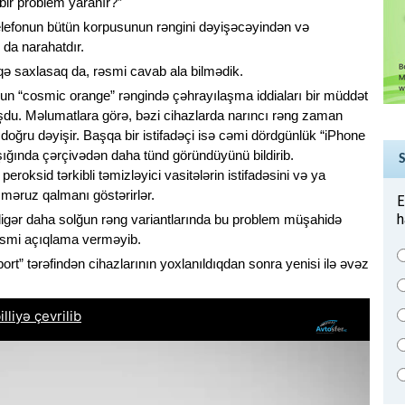
 bir problem yaranır?”
elefonun bütün korpusunun rəngini dəyişəcəyindən və
 da narahatdır.
aqə saxlasaq da, rəsmi cavab ala bilmədik.
nun “cosmic orange” rəngində çəhrayılaşma iddiaları bir müddət
u. Məlumatlara görə, bəzi cihazlarda narıncı rəng zaman
doğru dəyişir. Başqa bir istifadəçi isə cəmi dördgünlük “iPhone
şığında çərçivədən daha tünd göründüyünü bildirib.
oksid tərkibli təmizləyici vasitələrin istifadəsini və ya
məruz qalmanı göstərirlər.
E
h
 digər daha solğun rəng variantlarında bu problem müşahidə
rəsmi açıqlama verməyib.
port” tərəfindən cihazlarının yoxlanıldıqdan sonra yenisi ilə əvəz