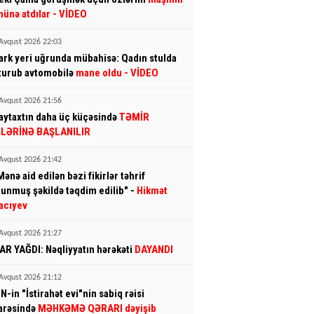
nünə atdılar
- VİDEO
Avqust 2026 22:03
ark yeri uğrunda mübahisə: Qadın stulda
turub avtomobilə
mane oldu
- VİDEO
Avqust 2026 21:56
aytaxtın daha üç küçəsində
TƏMİR
ŞLƏRİNƏ BAŞLANILIR
Avqust 2026 21:42
Mənə aid edilən bəzi fikirlər təhrif
lunmuş şəkildə təqdim edilib" -
Hikmət
acıyev
Avqust 2026 21:27
AR YAĞDI: Nəqliyyatın hərəkəti
DAYANDI
Avqust 2026 21:12
N-in "İstirahət evi"nin sabiq rəisi
arəsində
MƏHKƏMƏ QƏRARI dəyişib