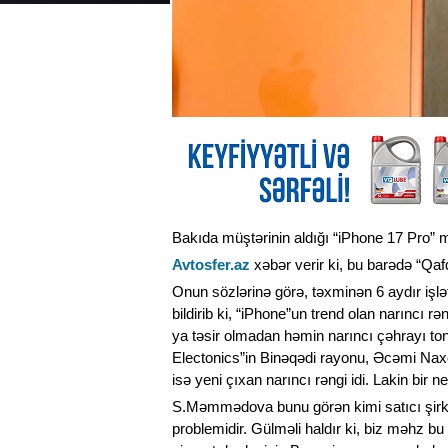
Bakıda müştərinin aldığı “iPhone 17 Pro” 
Avtosfer.az
xəbər verir ki, bu barədə “Q
Onun sözlərinə görə, təxminən 6 aydır işl
bildirib ki, “iPhone”un trend olan narıncı
ya təsir olmadan həmin narıncı çəhrayı to
Electonics”in Binəqədi rayonu, Əcəmi Naxç
isə yeni çıxan narıncı rəngi idi. Lakin bir n
S.Məmmədova bunu görən kimi satıcı şirkətə
problemidir. Gülməli haldır ki, biz məhz bu 