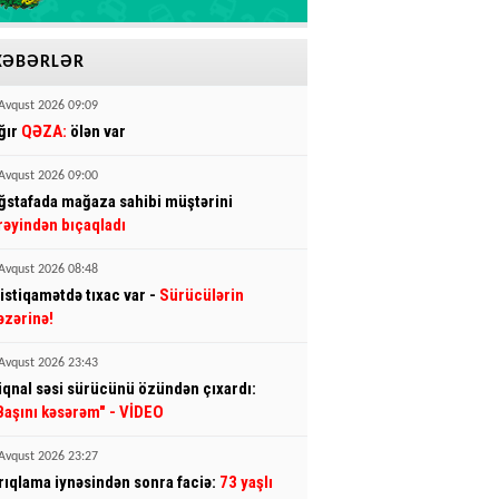
XƏBƏRLƏR
Avqust 2026 09:09
ğır
QƏZA:
ölən var
Avqust 2026 09:00
ğstafada mağaza sahibi müştərini
rəyindən bıçaqladı
Avqust 2026 08:48
 istiqamətdə tıxac var -
Sürücülərin
əzərinə!
Avqust 2026 23:43
iqnal səsi sürücünü özündən çıxardı:
Başını kəsərəm"
- VİDEO
Avqust 2026 23:27
rıqlama iynəsindən sonra faciə:
73 yaşlı