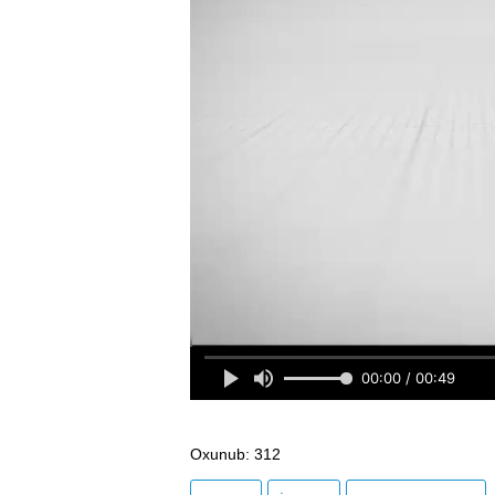
Oxunub
: 312