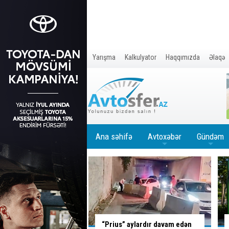
Yarışma
Kalkulyator
Haqqımızda
Əlaqə
Ana səhifə
Avtoxəbər
Gündəm
+
+
aylardır davam edən
Azərbaycanda