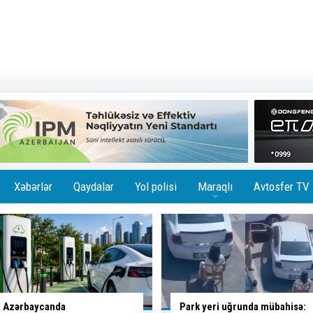
Xəbərlər
Qaydalar
Yol polisi
Maraqlı
Avtosfer TV
+
Park yeri uğrunda mübahisə:
Paytaxtın daha üç küçəsində