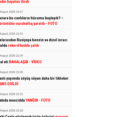
adın həyatını itirdi
Avqust 2026 23:17
əzərə bu canlıların hücumu başlayıb? –
örüntülər narahatlıq yaratdı
- FOTO
Avqust 2026 22:55
elarusdan Rusiyaya benzin və dizel ixracı
yulda
rekord həddə çatıb
Avqust 2026 22:39
al əti
BAHALAŞIB
- VİDEO
Avqust 2026 22:26
anlı yayımda söyüş söyən daha bir tiktoker
ƏBS EDİLDİ
Avqust 2026 22:22
akıda məsciddə
YANĞIN
- FOTO
Avqust 2026 22:20
eki Çanla görüşmək üçün özlərini
maşının