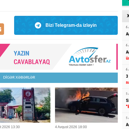
Bizi Telegram-da izləyin
6 
A
6 
A
ü
6 
3
DİGƏR XƏBƏRLƏR
n
5 
S
"
5 
A
t 2026 13:30
4 Avqust 2026 18:00