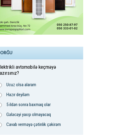
SORĞU
lektrikli avtomobilə keçməyə
azırsınız?
Ucuz olsa alaram
Hazır deyiləm
5 ildən sonra baxmaq olar
Gələcəyi yaxşı olmayacaq
Cavab verməyə çətinlik çəkirəm