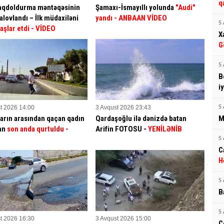
q
aqdoldurma məntəqəsinin
Şamaxı-İsmayıllı yolunda
"Audi"
alovlandı – İlk müdaxiləni
yandı - ANBAAN VİDEO
5 
aşlar etdi
- VİDEO
X
G
5 
B
i
t 2026 14:00
3 Avqust 2026 23:43
5 
arın arasından qaçan qadın
Qardaşoğlu ilə dənizdə batan
M
an
son anda qurtuldu
-
Arifin FOTOSU
-
YENİLƏNİB
5 
C
H
5 
B
5 
t 2026 16:30
3 Avqust 2026 15:00
C