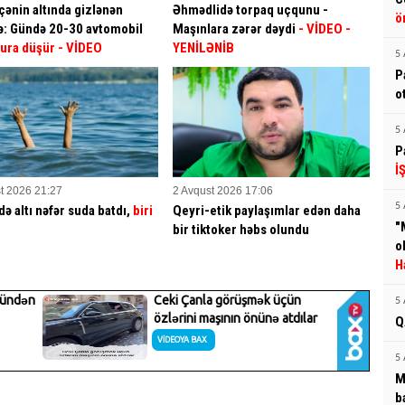
ənin altında gizlənən
Əhmədlidə torpaq uçqunu -
ö
ə: Gündə 20-30 avtomobil
Maşınlara zərər dəydi
- VİDEO
-
ura düşür
- VİDEO
YENİLƏNİB
5 
P
o
5 
P
İ
t 2026 21:27
2 Avqust 2026 17:06
5 
də altı nəfər suda batdı,
biri
Qeyri-etik paylaşımlar edən daha
"
bir tiktoker həbs olundu
o
H
5 
Q
5 
M
b