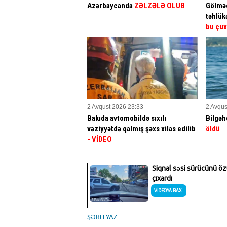
Azərbaycanda
ZƏLZƏLƏ OLUB
Gölməç
təhlük
bu çux
2 Avqust 2026 23:33
2 Avqus
Bakıda avtomobildə sıxılı
Bilgəh
vəziyyətdə qalmış şəxs xilas edilib
öldü
- VİDEO
ŞƏRH YAZ