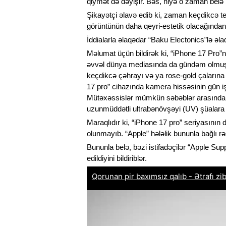
qiymət də dəyişir. Bəs, niyə o zaman belə
Şikayətçi əlavə edib ki, zaman keçdikcə t
görüntünün daha qeyri-estetik olacağından
İddialarla əlaqədar “Baku Electonics”lə əl
Məlumat üçün bildirək ki, “iPhone 17 Pro”
əvvəl dünya mediasında da gündəm olmuşd
keçdikcə çəhrayı və ya rose-gold çalarına 
17 pro” cihazında kamera hissəsinin gün i
Mütəxəssislər mümkün səbəblər arasında per
uzunmüddətli ultrabənövşəyi (UV) şüalara 
Maraqlıdır ki, “iPhone 17 pro” seriyasının
olunmayıb. “Apple” hələlik bununla bağlı 
Bununla belə, bəzi istifadəçilər “Apple Sup
edildiyini bildiriblər.