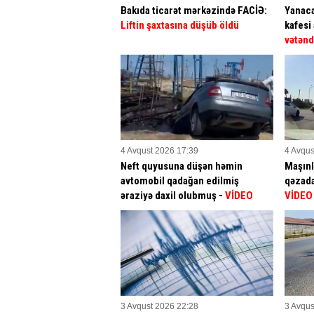
Bakıda ticarət mərkəzində FACİƏ:
Yanac
Liftin şaxtasına düşüb öldü
kafesi 
vətənd
4 Avqust 2026 17:39
4 Avqus
Neft quyusuna düşən həmin
Maşınl
avtomobil qadağan edilmiş
qəzad
əraziyə daxil olubmuş -
VİDEO
VİDEO
3 Avqust 2026 22:28
3 Avqus