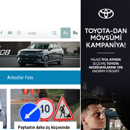
Az
Ru
Avtosfer Foto
Bakının hansı küçə və
Svetofora əhəmiyyət