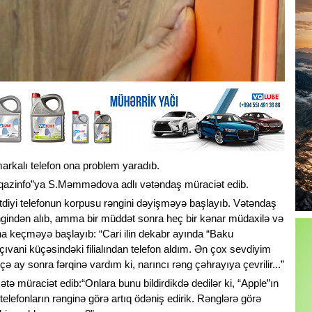
markalı telefon ona problem yaradıb.
afqazinfo”ya S.Məmmədova adlı vətəndaş müraciət edib.
ətdiyi telefonun korpusu rəngini dəyişməyə başlayıb. Vətəndaş
 rəngindən alıb, amma bir müddət sonra heç bir kənar müdaxilə və
na keçməyə başlayıb: “Cari ilin dekabr ayında “Baku
ıvani küçəsindəki filialından telefon aldım. Ən çox sevdiyim
eçə ay sonra fərqinə vardım ki, narıncı rəng çəhrayıya çevrilir...”
 müraciət edib:“Onlara bunu bildirdikdə dedilər ki, “Apple”ın
telefonların rənginə görə artıq ödəniş edirik. Rənglərə görə