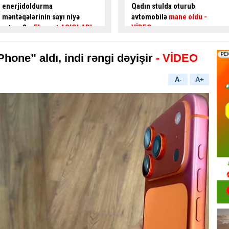
Qadın stulda oturub
TƏMİR İŞLƏRİNƏ BAŞLANILIR
avtomobilə
mane oldu
-
VİDEO
hone” aldı, indi rəngi dəyişir
- VİDEO
A-
A+