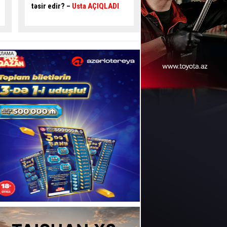
təhlükəli ötmə - Sürücü
qəza
qəza şəraiti yaratdı 
şəraiti yaratdı
- VİDEO
189
- VİDEO