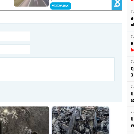
7 
Ə
o
7 
B
b
7 
Q
3
7 
U
a
7 
Ü
v