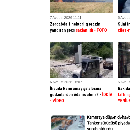
7 Avqust 2026 11:11
6 Avqus
Zərdabda 1 hektarlıq ərazini
Süni in
yandıran şəxs
saxlanıldı
- FOTO
xilas e
6 Avqust 2026 18:07
6 Avqus
İlisuda Ramramay şəlaləsinə
Bakıda
gedənlərdən ödəniş alınır? -
İDDİA
Liftin
- VİDEO
YENİL