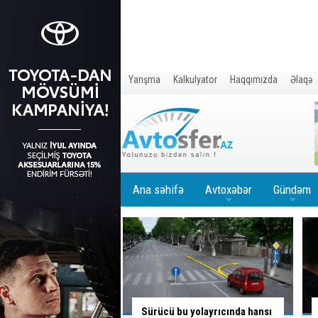
Yarışma
Kalkulyator
Haqqımızda
Əlaqə
Ana səhifə
Avtoxəbər
Gündəm
+
+
u yolayrıcında hansı
Sürücünün düşüncə tərzi