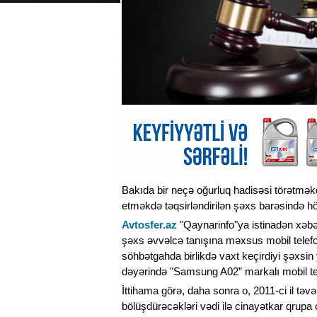
Bakıda bir neçə oğurluq hadisəsi törətmək
etməkdə təqsirləndirilən şəxs barəsində hö
Avtosfer.az
"Qaynarinfo"ya istinadən xəbər
şəxs əvvəlcə tanışına məxsus mobil telefo
söhbətgahda birlikdə vaxt keçirdiyi şəxs
dəyərində "Samsung A02” markalı mobil te
İttihama görə, daha sonra o, 2011-ci il təv
bölüşdürəcəkləri vədi ilə cinayətkar qrupa