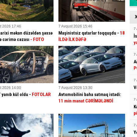
t 2026 17:46
7 Avqust 2026 15:46
7 
tarixi məkan düzəldən şəxsə
Maşinistsiz qatarlar toqquşdu -
18
İ
ə cərimə cəzası
- FOTO
İLDƏ İLK DƏFƏ
y
7 
A
P
7 
V
t 2026 14:00
7 Avqust 2026 13:30
yanıb kül oldu -
FOTOLAR
Avtomobilini baha satmaq istədi:
7 
11 min manat CƏRİMƏLƏNDİ
K
p
7 
Y