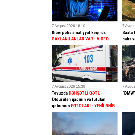
7 Avqust 2026 18:10
7 Avqus
Kiberpolis əməliyyat keçirdi:
Saxta 
SAXLANILANLAR VAR
- VİDEO
həbs v
7 Avqust 2026 15:39
7 Avqus
Tovuzda
DƏHŞƏTLİ QƏTL
-
“BMW” 
Öldürülən qadının və tutulan
qohumun
FOTOLARI
- YENİLƏNİB