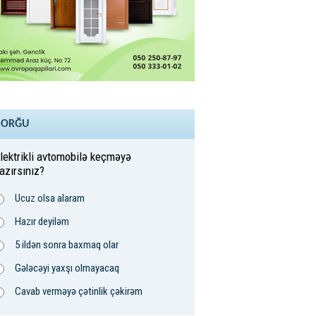
SORĞU
lektrikli avtomobilə keçməyə
azırsınız?
Ucuz olsa alaram
Hazır deyiləm
5 ildən sonra baxmaq olar
Gələcəyi yaxşı olmayacaq
Cavab verməyə çətinlik çəkirəm