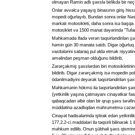
olmayan Ramin adlı şəxslə birlikdə bir neç
Onlar əvvəlcə yaşayış binasının giriş his
mopedi oğurlayıb. Bundan sonra onlar Nəs
markalı motosikleti, daha sonra isə başq
motosiklet və 1500 manat dəyərində "Tufan
Məhkəmədə ifadə verən təqsirləndirilən şəxs 
həmin gün 30 manata satıb. Digər oğurluq hadi
vasitələrini sataraq pul əldə etmək niyyət
əməlindən peşman olduğunu bildirib.
Zərərçəkmiş şəxslərdən biri motosikletinin
bildirib. Digər zərərçəkmiş isə mopedin pol
ödənilmədiyini deyərək təqsirləndirilən şə
Məhkəmənin hökmü ilə təqsirləndirilən şə
(yetkinlik yaşına çatmayanı cinayətkar fəal
qabaqcadan əlbir olan bir qrup şəxs tərəfində
müddətinə azadlıqdan məhrumetmə cəzası
Cinayət hadisələrində iştirak edən yetkinl
177.2.2-ci maddələri ilə təqsirli bilinərək
məhkum edilib. Onun şübhəli şəxs qismində