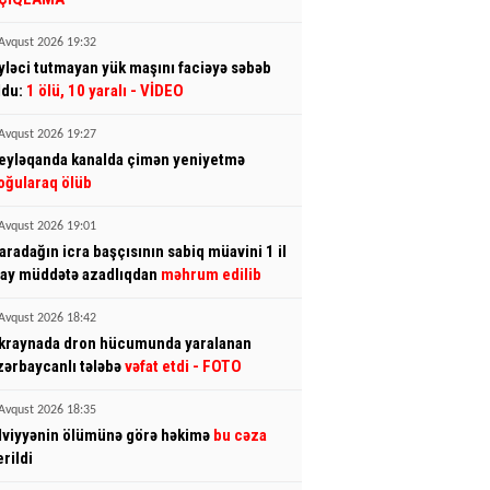
Avqust 2026 19:32
yləci tutmayan yük maşını faciəyə səbəb
ldu:
1 ölü, 10 yaralı
- VİDEO
Avqust 2026 19:27
eyləqanda kanalda çimən yeniyetmə
oğularaq ölüb
Avqust 2026 19:01
aradağın icra başçısının sabiq müavini 1 il
 ay müddətə azadlıqdan
məhrum edilib
Avqust 2026 18:42
kraynada dron hücumunda yaralanan
zərbaycanlı tələbə
vəfat etdi
- FOTO
Avqust 2026 18:35
lviyyənin ölümünə görə həkimə
bu cəza
erildi