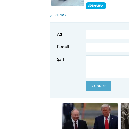
ŞƏRH YAZ
Ad
E-mail
Şərh
GÖNDƏR