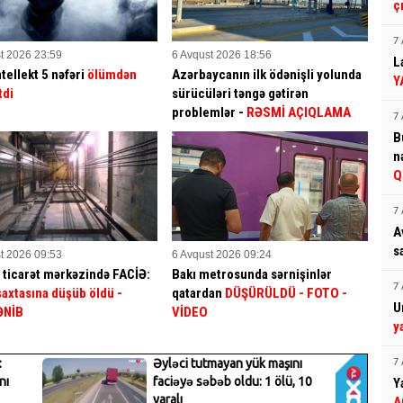
ç
7 
t 2026 23:59
6 Avqust 2026 18:56
L
tellekt 5 nəfəri
ölümdən
Azərbaycanın ilk ödənişli yolunda
Y
tdi
sürücüləri təngə gətirən
problemlər -
RƏSMİ AÇIQLAMA
7 
B
n
Q
7 
A
s
t 2026 09:53
6 Avqust 2026 09:24
 ticarət mərkəzində FACİƏ:
Bakı metrosunda sərnişinlər
7 
 şaxtasına düşüb öldü
-
qatardan
DÜŞÜRÜLDÜ - FOTO -
U
ƏNİB
VİDEO
y
7 
Y
A