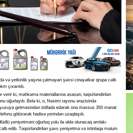
də və yetkinlik yaşına çatmayan şəxsi cinayətkar qrupa cəlb
km çıxarılıb.
 verir ki, məhkəmə materiallarına əsasən, təqsirləndirilən
nu oğurlayıb. Belə ki, o, Nəsimi rayonu ərazisində
in yuxuya getməsindən istifadə edərək ona məxsus 350 manat
lefonu götürərək hadisə yerindən uzaqlaşıb.
əllüdlü yeniyetməni oğurluq yolu ilə əldə olunacaq əmlakı
 cəlb edib. Təqsirləndirilən şəxs yeniyetmə və istintaqa məlum