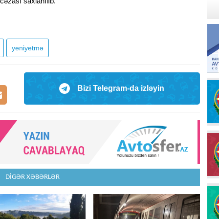
cəzası saxlanılıb.
yeniyetmə
Bizi Telegram-da izləyin
DİGƏR XƏBƏRLƏR