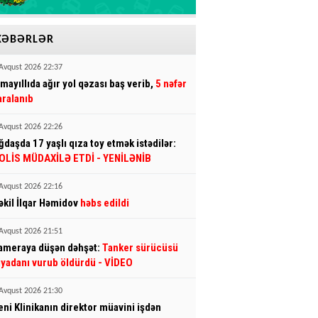
XƏBƏRLƏR
Avqust 2026 22:37
smayıllıda ağır yol qəzası baş verib,
5 nəfər
aralanıb
Avqust 2026 22:26
ğdaşda 17 yaşlı qıza toy etmək istədilər:
OLİS MÜDAXİLƏ ETDİ
- YENİLƏNİB
Avqust 2026 22:16
əkil İlqar Həmidov
həbs edildi
Avqust 2026 21:51
ameraya düşən dəhşət:
Tanker sürücüsü
iyadanı vurub öldürdü
- VİDEO
Avqust 2026 21:30
eni Klinikanın direktor müavini işdən