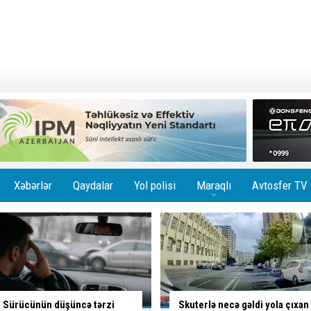
Xəbərlər
Qaydalar
Yol polisi
Maraqlı
Avtosfer TV
+
Skuterlə necə gəldi yola çıxan
İsti hava avtomobilə necə