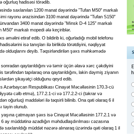
ə oğurluq hadisəsi törədib.
səsində saxlanılan 1200 manat dəyərində "Tufan M50” markalı
imi rayonu ərazisindən 3100 manat dəyərində "Tufan S150”
a ünvandan 3400 manat dəyərində "Minsk D-4 125” markalı
 M50” markalı mopedi ələ keçiriblər.
əməlini etiraf edib. O bildirib ki, oğurladığı mobil telefonu
sələrini isə tanışları ilə birlikdə törətdiyini, nəqliyyat
ində olduqlarını deyib. Təqsirləndirilən şəxs məhkəmədə
 sonradan qaytarıldığını və təmir üçün əlavə xərc çəkdiyini
E
h
is tərəfindən tapılaraq ona qaytarıldığını, lakin dəymiş ziyanın
xslərdən şikayətçi olduğunu qeyd edib.
xs Azərbaycan Respublikası Cinayət Məcəlləsinin 170.3-cü
iyyətə cəlb etmə), 177.2.1-ci və 177.2.2-ci (təkrar və
n oğurluq) maddələri ilə təqsirli bilinib. Ona qəti olaraq 6 il
 təyin olunub.
ik yaşına çatmayan şəxs isə Cinayət Məcəlləsinin 177.2.1 və
 1 il 6 ay müddətinə azadlığın məhdudlaşdırılması cəzasına
 saxlanıldığı müddət nəzərə alınaraq üzərində qəti olaraq 1 il