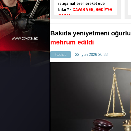
tlərə hərəkət edə
qəzaya səbəb ola bilərmi?
–
CAVAB VER, HƏDİYYƏ
Mütəxəssis AÇIQLADI - VİDEO
Bakıda yeniyetməni oğurlu
məhrum edildi
Hadisə
22 İyun 2026 20:33