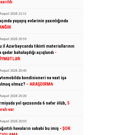
ıxarıldı
Avqust 2026 21:11
açında yaşayış evlərinin yaxınlığında
ANĞIN
Avqust 2026 20:59
u il Azərbaycanda tikinti materiallarının
ə qədər bahalaşdığı açıqlandı
-
İYMƏTLƏR
Avqust 2026 20:40
vtomobildə kondisioneri nə vaxt işə
almaq olmaz?
– ARAŞDIRMA
Avqust 2026 20:20
rmiyada yol qəzasında 6 nəfər ölüb,
5
aralı var
Avqust 2026 20:03
ağıntılı havaların səbəbi bu imiş -
ŞOK
ÇIQLAMA