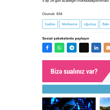
5 ay 26 gün azadlığın məhdudlaşdırılması 
Oxunub
: 834
hadisə
Məhkəmə
oğurluq
Bakı
Sosial şəbəkələrdə paylaşın