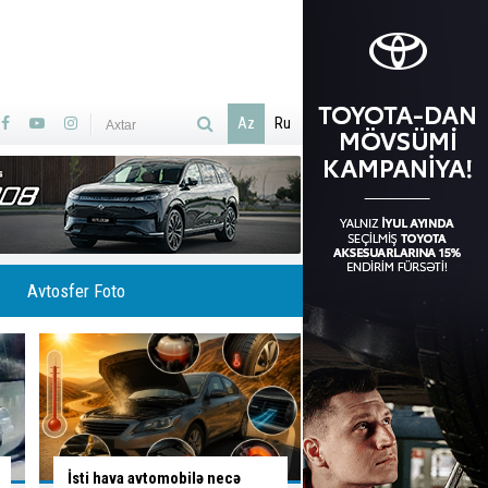
Az
Ru
Avtosfer Foto
Ölümlə yadda qalan yolda
Yolu bağladı, geriyə 