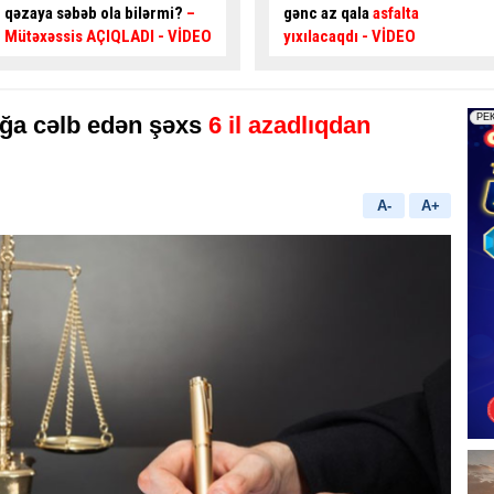
gənc az qala
asfalta
təsir edir? –
Usta AÇIQLADI
yıxılacaqdı
- VİDEO
ğa cəlb edən şəxs
6 il azadlıqdan
A-
A+