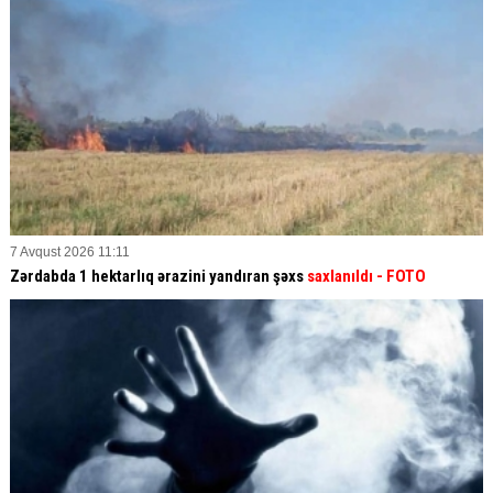
7 Avqust 2026 11:11
Zərdabda 1 hektarlıq ərazini yandıran şəxs
saxlanıldı
- FOTO