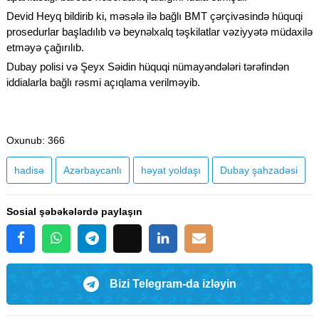
Devid Heyq bildirib ki, məsələ ilə bağlı BMT çərçivəsində hüquqi
prosedurlar başladılıb və beynəlxalq təşkilatlar vəziyyətə müdaxilə
etməyə çağırılıb.
Dubay polisi və Şeyx Səidin hüquqi nümayəndələri tərəfindən
iddialarla bağlı rəsmi açıqlama verilməyib.
Oxunub
: 366
hadisə
Azərbaycanlı
həyat yoldaşı
Dubay şahzadəsi
Sosial şəbəkələrdə paylaşın
Bizi Telegram-da izləyin