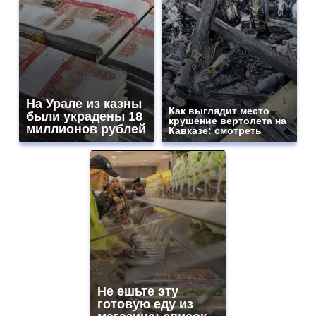
На Урале из казны
Как выглядит место
были украдены 18
крушение вертолета на
миллионов рублей
Кавказе: смотреть
Не ешьте эту
готовую еду из