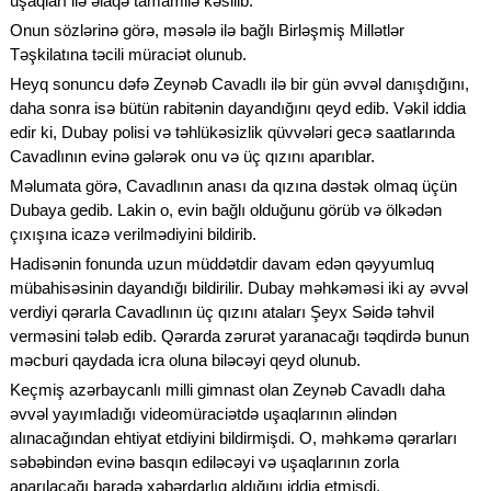
uşaqları ilə əlaqə tamamilə kəsilib.
Onun sözlərinə görə, məsələ ilə bağlı Birləşmiş Millətlər
Təşkilatına təcili müraciət olunub.
Heyq sonuncu dəfə Zeynəb Cavadlı ilə bir gün əvvəl danışdığını,
daha sonra isə bütün rabitənin dayandığını qeyd edib. Vəkil iddia
edir ki, Dubay polisi və təhlükəsizlik qüvvələri gecə saatlarında
Cavadlının evinə gələrək onu və üç qızını aparıblar.
Məlumata görə, Cavadlının anası da qızına dəstək olmaq üçün
Dubaya gedib. Lakin o, evin bağlı olduğunu görüb və ölkədən
çıxışına icazə verilmədiyini bildirib.
Hadisənin fonunda uzun müddətdir davam edən qəyyumluq
mübahisəsinin dayandığı bildirilir. Dubay məhkəməsi iki ay əvvəl
verdiyi qərarla Cavadlının üç qızını ataları Şeyx Səidə təhvil
verməsini tələb edib. Qərarda zərurət yaranacağı təqdirdə bunun
məcburi qaydada icra oluna biləcəyi qeyd olunub.
Keçmiş azərbaycanlı milli gimnast olan Zeynəb Cavadlı daha
əvvəl yayımladığı videomüraciətdə uşaqlarının əlindən
alınacağından ehtiyat etdiyini bildirmişdi. O, məhkəmə qərarları
səbəbindən evinə basqın ediləcəyi və uşaqlarının zorla
aparılacağı barədə xəbərdarlıq aldığını iddia etmişdi.