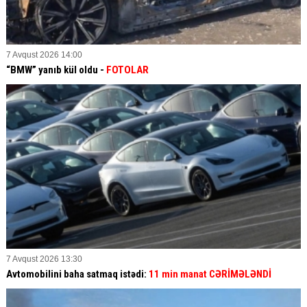
7 Avqust 2026 14:00
“BMW” yanıb kül oldu -
FOTOLAR
7 Avqust 2026 13:30
Avtomobilini baha satmaq istədi:
11 min manat CƏRİMƏLƏNDİ