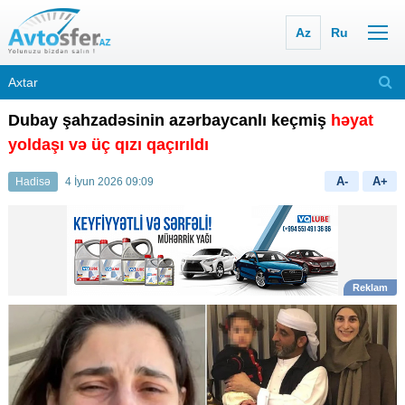
Az
Ru
Dubay şahzadəsinin azərbaycanlı keçmiş
həyat
yoldaşı və üç qızı qaçırıldı
A-
A+
Hadisə
4 İyun 2026 09:09