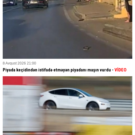
8 Avqust 2026 21:00
Piyada keçidindən istifadə etməyən piyadanı maşın vurdu -
VİDEO