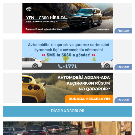
DİGƏR XƏBƏRLƏR