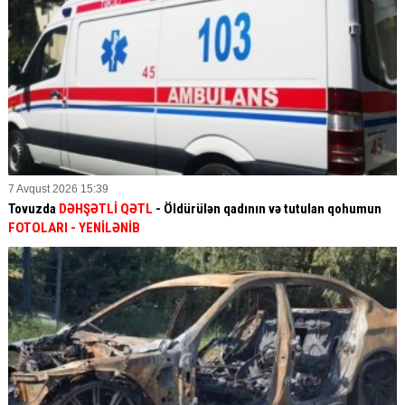
7 Avqust 2026 15:39
Tovuzda
DƏHŞƏTLİ QƏTL
- Öldürülən qadının və tutulan qohumun
FOTOLARI
- YENİLƏNİB