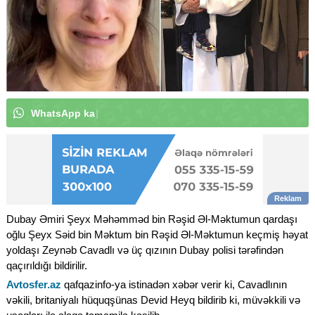
W
h
a
t
s
A
p
p
k
a
n
a
l
ı
m
ı
z
a
a
b
u
n
ə
o
l
u
n
|
Dubay Əmiri Şeyx Məhəmməd bin Rəşid Əl-Məktumun qardaşı
oğlu Şeyx Səid bin Məktum bin Rəşid Əl-Məktumun keçmiş həyat
yoldaşı Zeynəb Cavadlı və üç qızının Dubay polisi tərəfindən
qaçırıldığı bildirilir.
Avtosfer.az
qafqazinfo-ya istinadən xəbər verir ki, Cavadlının
vəkili, britaniyalı hüquqşünas Devid Heyq bildirib ki, müvəkkili və