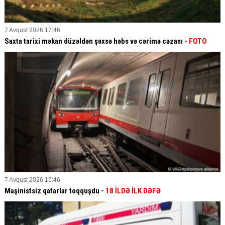
7 Avqust 2026 17:46
Saxta tarixi məkan düzəldən şəxsə həbs və cərimə cəzası
- FOTO
7 Avqust 2026 15:46
Maşinistsiz qatarlar toqquşdu -
18 İLDƏ İLK DƏFƏ