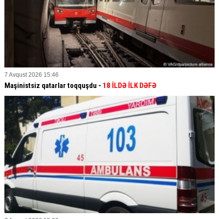
7 Avqust 2026 15:46
Maşinistsiz qatarlar toqquşdu -
18 İLDƏ İLK DƏFƏ