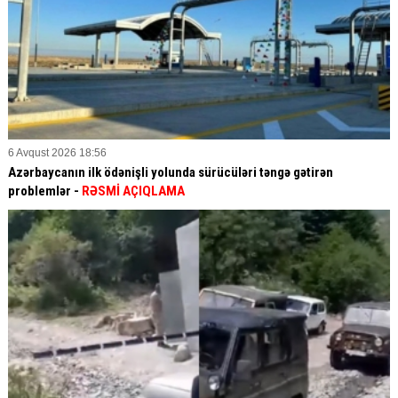
6 Avqust 2026 18:56
Azərbaycanın ilk ödənişli yolunda sürücüləri təngə gətirən
problemlər -
RƏSMİ AÇIQLAMA