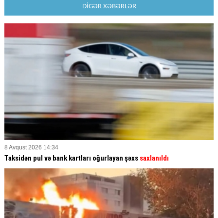
DİGƏR XƏBƏRLƏR
8 Avqust 2026 14:34
Taksidən pul və bank kartları oğurlayan şəxs
saxlanıldı