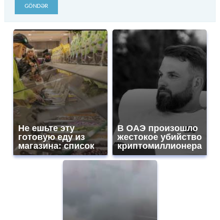
GÖNDƏR
Не ешьте эту
В ОАЭ произошло
готовую еду из
жестокое убийство
магазина: список
криптомиллионера