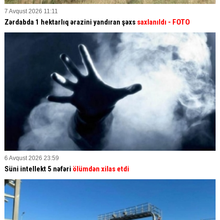
7 Avqust 2026 11:11
Zərdabda 1 hektarlıq ərazini yandıran şəxs
saxlanıldı
- FOTO
6 Avqust 2026 23:59
Süni intellekt 5 nəfəri
ölümdən xilas etdi