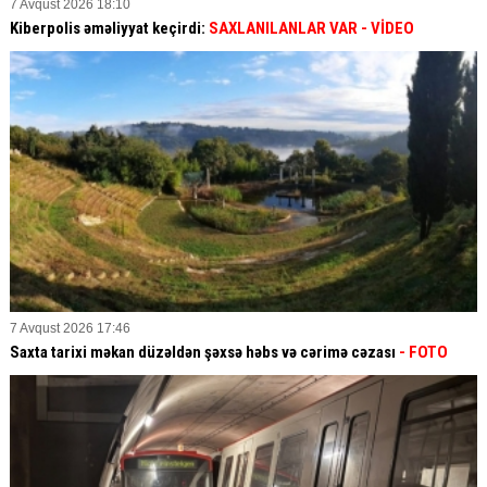
7 Avqust 2026 18:10
Kiberpolis əməliyyat keçirdi:
SAXLANILANLAR VAR
- VİDEO
7 Avqust 2026 17:46
Saxta tarixi məkan düzəldən şəxsə həbs və cərimə cəzası
- FOTO