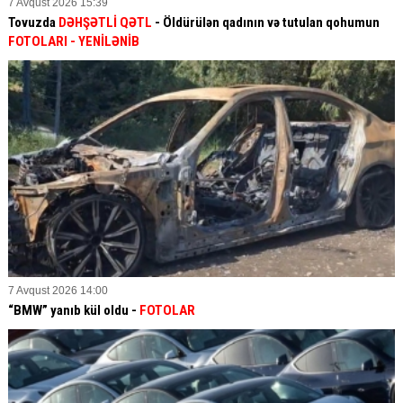
7 Avqust 2026 15:39
Tovuzda
DƏHŞƏTLİ QƏTL
- Öldürülən qadının və tutulan qohumun
FOTOLARI
- YENİLƏNİB
7 Avqust 2026 14:00
“BMW” yanıb kül oldu -
FOTOLAR