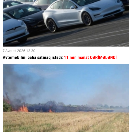
7 Avqust 2026 13:30
Avtomobilini baha satmaq istədi:
11 min manat CƏRİMƏLƏNDİ