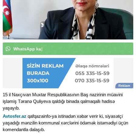
W
h
a
t
s
A
p
p
k
a
n
a
l
ı
m
ı
z
a
a
b
u
n
ə
o
l
u
n
|
15 il Naxçıvan Muxtar Respublikasının Baş nazirinin müavini
işləmiş Təranə Quliyeva qaldığı binada qalmaqallı hadisə
yaşayıb.
Avtosfer.az
qafqazainfo-ya istinadən xəbər verir ki, siyasətçi
yaşadığı mənzilin kommunal xərclərini ödəmək istəmədiyi üçün
komendantla dalaşıb.