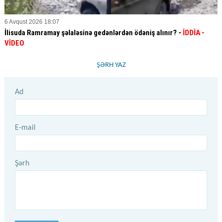
6 Avqust 2026 18:07
İlisuda Ramramay şəlaləsinə gedənlərdən ödəniş alınır? -
İDDİA
-
VİDEO
ŞƏRH YAZ
Ad
E-mail
Şərh