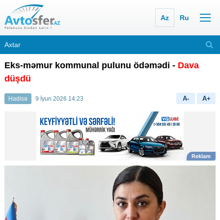
Az
Ru
Eks-məmur kommunal pulunu ödəmədi -
Dava
düşdü
A-
A+
Hadisə
9 İyun 2026 14:23