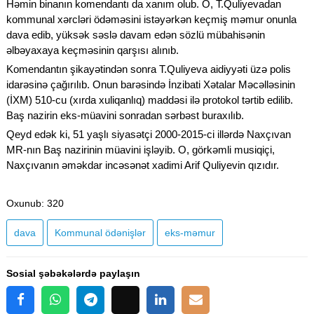
Həmin binanın komendantı da xanım olub. O, T.Quliyevadan
kommunal xərcləri ödəməsini istəyərkən keçmiş məmur onunla
dava edib, yüksək səslə davam edən sözlü mübahisənin
əlbəyaxaya keçməsinin qarşısı alınıb.
Komendantın şikayətindən sonra T.Quliyeva aidiyyəti üzə polis
idarəsinə çağırılıb. Onun barəsində İnzibati Xətalar Məcəlləsinin
(İXM) 510-cu (xırda xuliqanlıq) maddəsi ilə protokol tərtib edilib.
Baş nazirin eks-müavini sonradan sərbəst buraxılıb.
Qeyd edək ki, 51 yaşlı siyasətçi 2000-2015-ci illərdə Naxçıvan
MR-nın Baş nazirinin müavini işləyib. O, görkəmli musiqiçi,
Naxçıvanın əməkdar incəsənət xadimi Arif Quliyevin qızıdır.
Oxunub
: 320
dava
Kommunal ödənişlər
eks-məmur
Sosial şəbəkələrdə paylaşın