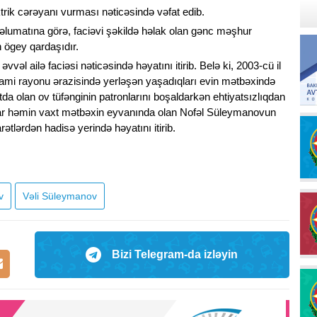
rik cərəyanı vurması nəticəsində vəfat edib.
əlumatına görə, faciəvi şəkildə həlak olan gənc məşhur
 ögey qardaşıdır.
vvəl ailə faciəsi nəticəsində həyatını itirib. Belə ki, 2003-cü il
ami rayonu ərazisində yerləşən yaşadıqları evin mətbəxində
a olan ov tüfənginin patronlarını boşaldarkən ehtiyatsızlıqdan
alar həmin vaxt mətbəxin eyvanında olan Nofəl Süleymanovun
ətlərdən hadisə yerində həyatını itirib.
v
Vəli Süleymanov
Bizi Telegram-da izləyin