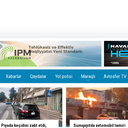
Xəbərlər
Qaydalar
Yol polisi
Maraqlı
Avtosfer TV
+
Sumqayıtda avtomobil təmiri
Maşın işıq dirəyinə çırpıldı -