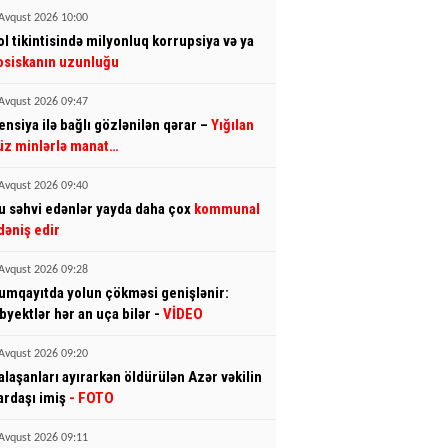
Avqust 2026 10:00
ol tikintisində milyonluq korrupsiya və ya
osiskanın uzunluğu
Avqust 2026 09:47
ensiya ilə bağlı gözlənilən qərar –
Yığılan
üz minlərlə manat…
Avqust 2026 09:40
u səhvi edənlər yayda daha çox
kommunal
dəniş edir
Avqust 2026 09:28
umqayıtda yolun çökməsi genişlənir:
byektlər hər an uça bilər -
VİDEO
Avqust 2026 09:20
alaşanları ayırarkən öldürülən Azər vəkilin
ardaşı imiş
- FOTO
Avqust 2026 09:11