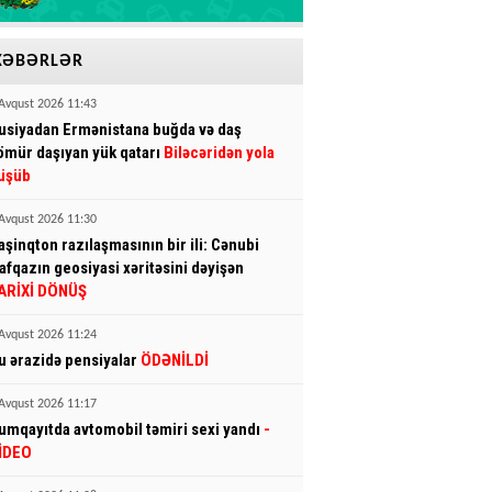
XƏBƏRLƏR
Avqust 2026 11:43
usiyadan Ermənistana buğda və daş
ömür daşıyan yük qatarı
Biləcəridən yola
üşüb
Avqust 2026 11:30
aşinqton razılaşmasının bir ili: Cənubi
afqazın geosiyasi xəritəsini dəyişən
ARİXİ DÖNÜŞ
Avqust 2026 11:24
u ərazidə pensiyalar
ÖDƏNİLDİ
Avqust 2026 11:17
umqayıtda avtomobil təmiri sexi yandı
-
İDEO