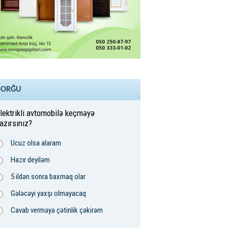
SORĞU
lektrikli avtomobilə keçməyə
azırsınız?
Ucuz olsa alaram
Hazır deyiləm
5 ildən sonra baxmaq olar
Gələcəyi yaxşı olmayacaq
Cavab verməyə çətinlik çəkirəm