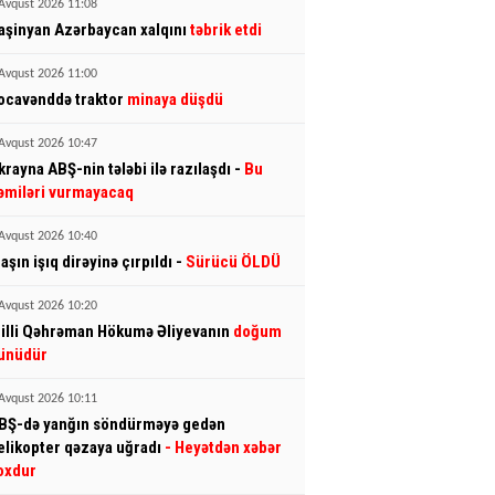
Avqust 2026 11:08
aşinyan Azərbaycan xalqını
təbrik etdi
Avqust 2026 11:00
ocavənddə traktor
minaya düşdü
Avqust 2026 10:47
krayna ABŞ-nin tələbi ilə razılaşdı -
Bu
əmiləri vurmayacaq
Avqust 2026 10:40
aşın işıq dirəyinə çırpıldı -
Sürücü ÖLDÜ
Avqust 2026 10:20
illi Qəhrəman Hökumə Əliyevanın
doğum
ünüdür
Avqust 2026 10:11
BŞ-də yanğın söndürməyə gedən
elikopter qəzaya uğradı
- Heyətdən xəbər
oxdur