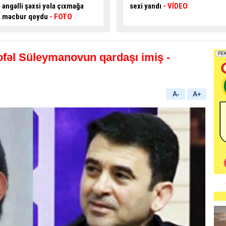
sexi yandı
- VİDEO
Sürücü ÖLDÜ
fəl Süleymanovun qardaşı imiş
-
A-
A+