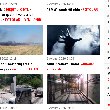
8 
t 2026 15:39
7 Avqust 2026 14:00
P
da
DƏHŞƏTLİ QƏTL
-
“BMW” yanıb kül oldu -
FOTOLAR
lən qadının və tutulan
8 
mun
FOTOLARI
- YENİLƏNİB
X
8 
U
g
8 
M
t 2026 11:11
6 Avqust 2026 23:59
da 1 hektarlıq ərazini
Süni intellekt 5 nəfəri
ölümdən
8 
an şəxs
saxlanıldı
- FOTO
xilas etdi
M
g
8 
A
h
y
t 2026 18:07
6 Avqust 2026 09:53