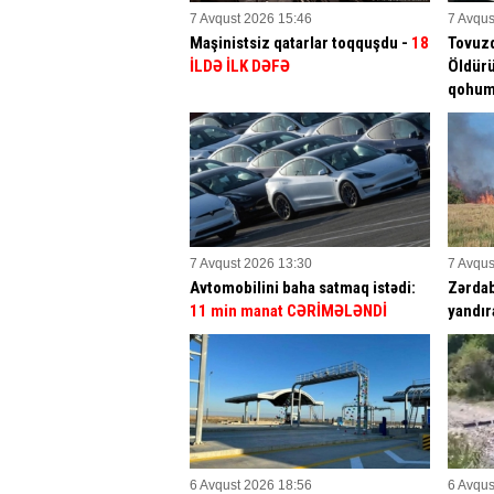
7 Avqust 2026 15:46
7 Avqus
Maşinistsiz qatarlar toqquşdu -
18
Tovuz
İLDƏ İLK DƏFƏ
Öldürü
qohu
7 Avqust 2026 13:30
7 Avqus
Avtomobilini baha satmaq istədi:
Zərdab
11 min manat CƏRİMƏLƏNDİ
yandır
6 Avqust 2026 18:56
6 Avqus