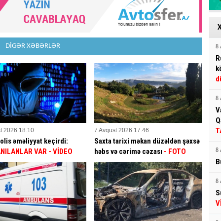
DİGƏR XƏBƏRLƏR
8 
R
k
d
8 
V
Q
T
t 2026 18:10
7 Avqust 2026 17:46
olis əməliyyat keçirdi:
Saxta tarixi məkan düzəldən şəxsə
NILANLAR VAR
- VİDEO
həbs və cərimə cəzası
- FOTO
8 
B
8 
S
V