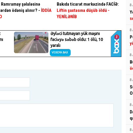
a Ramramay şəlaləsinə
Bakıda ticarət mərkəzində FACİƏ:
8 
ərdən ödəniş alınır? -
İDDİA
Liftin şaxtasına düşüb öldü
-
Y
O
YENİLƏNİB
s
8 
P
y
8 
B
ö
8 
S
O
8 
D
q
8 