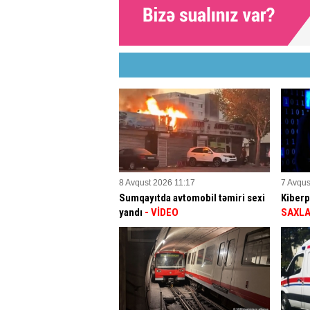
8 Avqust 2026 11:17
7 Avqus
Sumqayıtda avtomobil təmiri sexi
Kiberp
yandı
- VİDEO
SAXLA