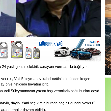
4 yaşlı gəncin elektrik cərəyanı vurması ilə bağlı yeni
 verir ki, Vəli Süleymanov kabel xəttinin üstündən keçən
ayıb və nəticədə həyatını itirib.
an Vəli Süleymanovun yaxını baş verənlərlə bağlı bunları qeyd
əyib, dəyib. Yəni heç kimin burada heç bir günahı yoxdur".
araşdırmalar davam etdirilir.