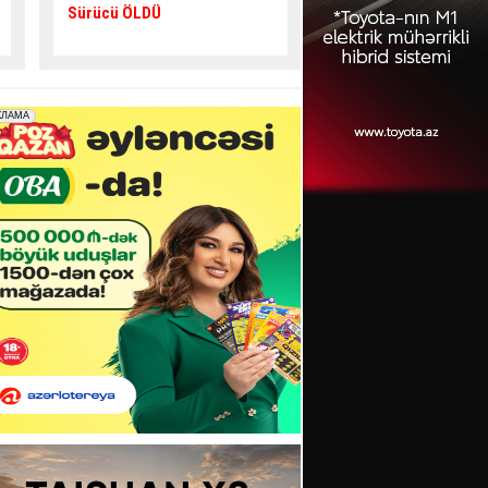
verib,
5 nəfər yaralanıb
gənc az qala
asfalta
yıxılacaqdı
- VİDEO