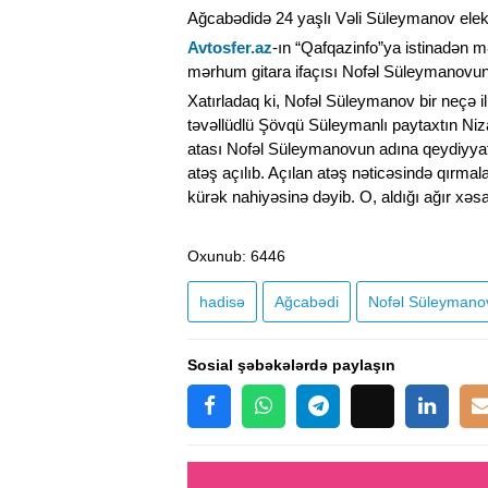
Ağcabədidə 24 yaşlı Vəli Süleymanov elekt
Avtosfer.az
-ın “Qafqazinfo”ya istinadən m
mərhum gitara ifaçısı Nofəl Süleymanovun
Xatırladaq ki, Nofəl Süleymanov bir neçə il ə
təvəllüdlü Şövqü Süleymanlı paytaxtın Niz
atası Nofəl Süleymanovun adına qeydiyyatd
atəş açılıb. Açılan atəş nəticəsində qırm
kürək nahiyəsinə dəyib. O, aldığı ağır xəsar
Oxunub
: 6446
hadisə
Ağcabədi
Nofəl Süleymano
Sosial şəbəkələrdə paylaşın