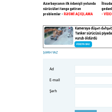
Azərbaycanın ilk ödənişli yolunda
İlisud
sürücüləri təngə gətirən
gedənl
problemlər -
RƏSMİ AÇIQLAMA
- VİDE
ŞƏRH YAZ
Ad
E-mail
Şərh