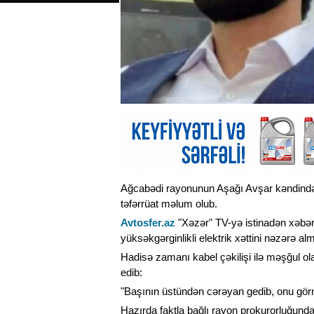
Ağcabədi rayonunun Aşağı Avşar kəndində 2
təfərrüat məlum olub.
Avtosfer.az
"Xəzər" TV-yə istinadən xəbər
yüksəkgərginlikli elektrik xəttini nəzərə alm
Hadisə zamanı kabel çəkilişi ilə məşğul ol
edib:
"Başının üstündən cərəyan gedib, onu görm
Hazırda faktla bağlı rayon prokurorluğunda 