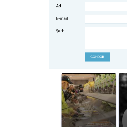
Ad
E-mail
Şərh
GÖNDƏR