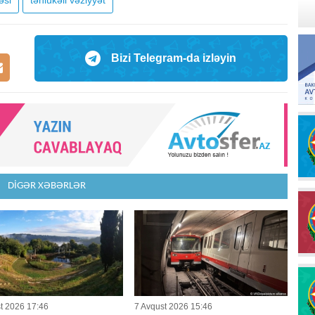
əsi
təhlükəli vəziyyət
Bizi Telegram-da izləyin
DİGƏR XƏBƏRLƏR
t 2026 17:46
7 Avqust 2026 15:46