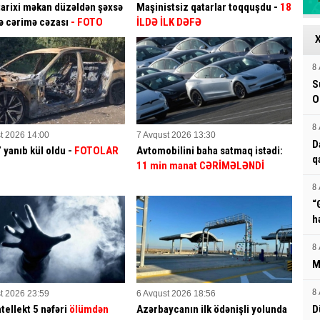
tarixi məkan düzəldən şəxsə
Maşinistsiz qatarlar toqquşdu -
18
ə cərimə cəzası
- FOTO
İLDƏ İLK DƏFƏ
8 
S
O
8 
t 2026 14:00
7 Avqust 2026 13:30
D
yanıb kül oldu -
FOTOLAR
Avtomobilini baha satmaq istədi:
q
11 min manat CƏRİMƏLƏNDİ
8 
“
h
8 
M
t 2026 23:59
6 Avqust 2026 18:56
8 
tellekt 5 nəfəri
ölümdən
Azərbaycanın ilk ödənişli yolunda
D