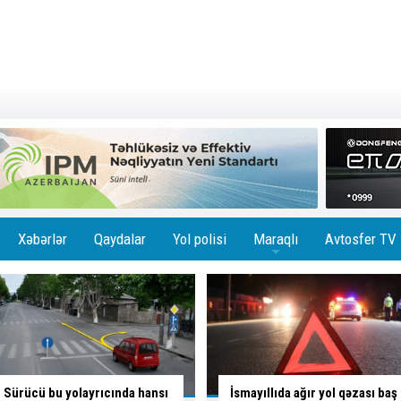
Xəbərlər
Qaydalar
Yol polisi
Maraqlı
Avtosfer TV
+
İsmayıllıda ağır yol qəzası baş
Skuterlə necə gəldi yola çıxan