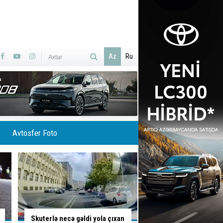
Az
Ru
Avtosfer Foto
İsti hava avtomobilə necə
Ölümlə yadda qalan 