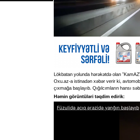
Lökbatan yolunda hərəkətdə olan "KamAZ" 
Oxu.az-a istinadən xəbər verir ki, avtomob
çıxmağa başlayıb. Qığılcımların hansı səb
Həmin görüntüləri təqdim edirik: