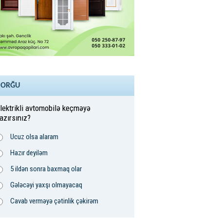
SORĞU
lektrikli avtomobilə keçməyə
azırsınız?
Ucuz olsa alaram
Hazır deyiləm
5 ildən sonra baxmaq olar
Gələcəyi yaxşı olmayacaq
Cavab verməyə çətinlik çəkirəm