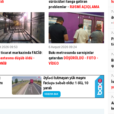
tdi
sürücüləri təngə gətirən
h
problemlər -
RƏSMİ AÇIQLAMA
7 
Ə
-
7 
P
t
t 2026 09:53
6 Avqust 2026 09:24
 ticarət mərkəzində FACİƏ:
Bakı metrosunda sərnişinlər
7 
 şaxtasına düşüb öldü
-
qatardan
DÜŞÜRÜLDÜ - FOTO -
B
ƏNİB
VİDEO
q
7 
İ
y
7 
A
k