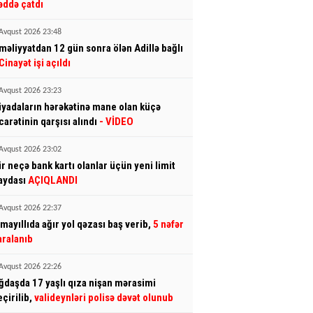
əddə çatdı
Avqust 2026 23:48
məliyyatdan 12 gün sonra ölən Adillə bağlı
Cinayət işi açıldı
Avqust 2026 23:23
iyadaların hərəkətinə mane olan küçə
icarətinin qarşısı alındı
- VİDEO
Avqust 2026 23:02
ir neçə bank kartı olanlar üçün yeni limit
aydası
AÇIQLANDI
Avqust 2026 22:37
smayıllıda ağır yol qəzası baş verib,
5 nəfər
aralanıb
Avqust 2026 22:26
ğdaşda 17 yaşlı qıza nişan mərasimi
eçirilib,
valideynləri polisə dəvət olunub