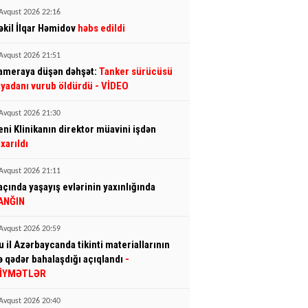
Avqust 2026 22:16
əkil İlqar Həmidov
həbs edildi
Avqust 2026 21:51
ameraya düşən dəhşət:
Tanker sürücüsü
iyadanı vurub öldürdü
- VİDEO
Avqust 2026 21:30
eni Klinikanın direktor müavini işdən
ıxarıldı
Avqust 2026 21:11
açında yaşayış evlərinin yaxınlığında
ANĞIN
Avqust 2026 20:59
u il Azərbaycanda tikinti materiallarının
ə qədər bahalaşdığı açıqlandı
-
İYMƏTLƏR
Avqust 2026 20:40