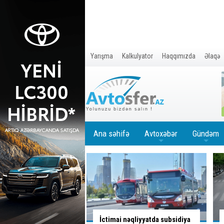
Yarışma
Kalkulyator
Haqqımızda
Əlaqə
Ana səhifə
Avtoxəbər
Gündəm
+
+
nəqliyyatda subsidiya
Sürücü bu yolayrıcında hansı