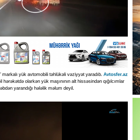
markalı yük avtomobili təhlükəli vəziyyət yaradıb.
Avtosfer.az
il hərəkətdə olarkən yük maşınının alt hissəsindən qığılcımlar
əbdən yarandığı hələlik məlum deyil.