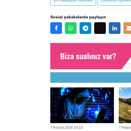
yol nəqliyyat hadisəsi
Lökbatan qəsəb
Sosial şəbəkələrdə paylaşın
7 Avqust 2026 18:10
7 Avqus