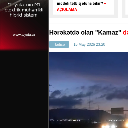
ətbiq oluna bilər?
–
istiqamətlərə hərəkət edə
MA
bilər? -
CAVAB VER, HƏDİYYƏ
QAZAN
Hərəkətdə olan "Kamaz"
də
Hadisə
15 May 2026 23:20