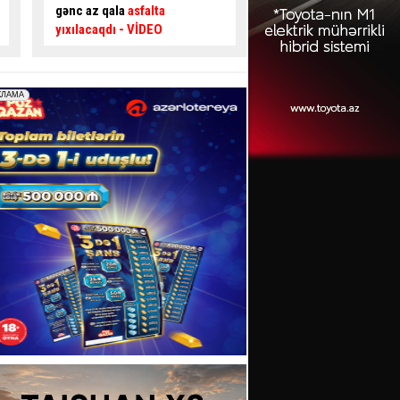
təsir edir? –
Usta AÇIQLADI
təhlükəli ötmə - Sür
şəraiti yaratdı
- VİDE