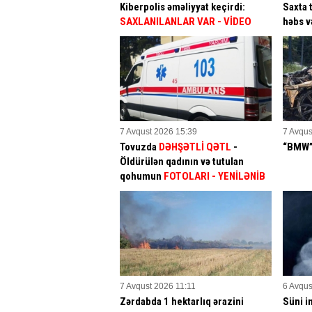
Kiberpolis əməliyyat keçirdi:
Saxta 
SAXLANILANLAR VAR
- VİDEO
həbs v
7 Avqust 2026 15:39
7 Avqus
Tovuzda
DƏHŞƏTLİ QƏTL
-
“BMW” 
Öldürülən qadının və tutulan
qohumun
FOTOLARI
- YENİLƏNİB
7 Avqust 2026 11:11
6 Avqus
Zərdabda 1 hektarlıq ərazini
Süni in