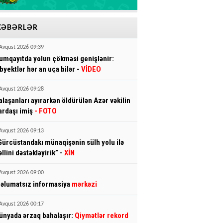
XƏBƏRLƏR
Avqust 2026 09:39
umqayıtda yolun çökməsi genişlənir:
byektlər hər an uça bilər -
VİDEO
Avqust 2026 09:28
alaşanları ayırarkən öldürülən Azər vəkilin
ardaşı imiş
- FOTO
Avqust 2026 09:13
Gürcüstandakı münaqişənin sülh yolu ilə
əllini dəstəkləyirik” -
XİN
Avqust 2026 09:00
əlumatsız informasiya
mərkəzi
Avqust 2026 00:17
ünyada ərzaq bahalaşır:
Qiymətlər rekord