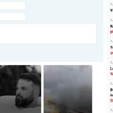
7 
V
7 
K
p
7 
Y
ç
7 
L
Y
7 
B
n
Q
7 