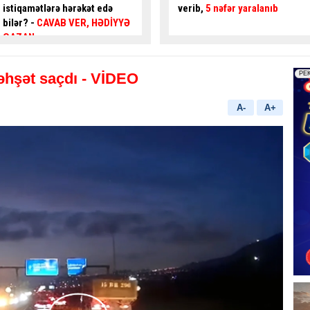
verib,
5 nəfər yaralanıb
gənc az qala
asfalta
yıxılacaqdı
- VİDEO
hşət saçdı - VİDEO
A-
A+