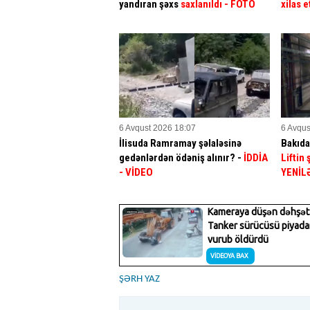
yandıran şəxs
saxlanıldı
- FOTO
xilas e
6 Avqust 2026 18:07
6 Avqus
İlisuda Ramramay şəlaləsinə
Bakıda
gedənlərdən ödəniş alınır? -
İDDİA
Liftin
- VİDEO
YENİL
ŞƏRH YAZ