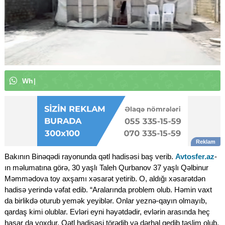
W
h
a
t
s
A
p
p
k
a
n
a
l
ı
m
ı
z
a
a
b
|
Bakının Binəqədi rayonunda qətl hadisəsi baş verib.
Avtosfer.az
-
ın məlumatına görə, 30 yaşlı Taleh Qurbanov 37 yaşlı Qəlbinur
Məmmədova toy axşamı xəsarət yetirib. O, aldığı xəsarətdən
hadisə yerində vəfat edib. “Aralarında problem olub. Həmin vaxt
da birlikdə oturub yemək yeyiblər. Onlar yeznə-qayın olmayıb,
qardaş kimi olublar. Evləri eyni həyətdədir, evlərin arasında heç
hasar da yoxdur. Qətl hadisəsi törədib və dərhal gedib təslim olub.