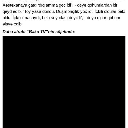
Xəstəxanaya çatdırdıq amma gec idi”, - deyə qohumlardan biri
qeyd edib. “Toy yasa döndü. Düşmənçilik yox idi. İçkili oldular belə
oldu. İçki olmasaydı, belə şey olası deyildi”, - deyə digər qohum
əlavə edib.
Daha ətraflı “Baku TV”nin süjetində: