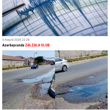
3 Avqust 2026 22:28
Azərbaycanda
ZƏLZƏLƏ OLUB