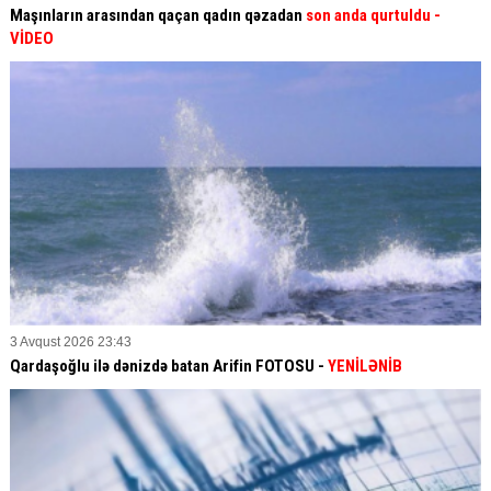
Maşınların arasından qaçan qadın qəzadan
son anda qurtuldu
-
VİDEO
3 Avqust 2026 23:43
Qardaşoğlu ilə dənizdə batan Arifin FOTOSU
-
YENİLƏNİB