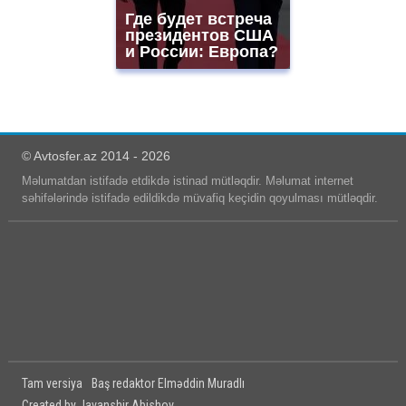
Где будет встреча
президентов США
и России: Европа?
© Avtosfer.az 2014 - 2026
Məlumatdan istifadə etdikdə istinad mütləqdir. Məlumat internet
səhifələrində istifadə edildikdə müvafiq keçidin qoyulması mütləqdir.
Tam versiya
Baş redaktor Elməddin Muradlı
Created by Javanshir Abishov