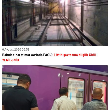
6 Avqust 2026 09:53
Bakıda ticarət mərkəzində FACİƏ:
Liftin şaxtasına düşüb öldü
-
YENİLƏNİB