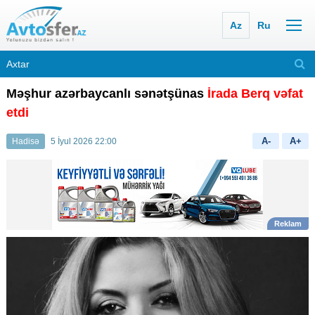
Az
Ru
Məşhur azərbaycanlı sənətşünas
İrada Berq vəfat
etdi
A-
A+
Hadisə
5 İyul 2026 22:00