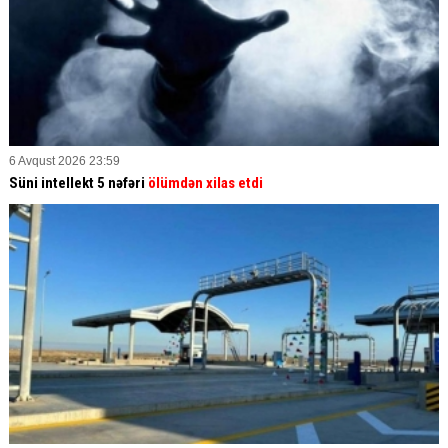
6 Avqust 2026 23:59
Süni intellekt 5 nəfəri
ölümdən xilas etdi