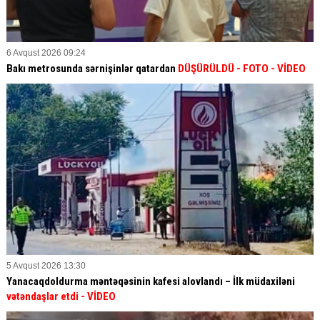
6 Avqust 2026 09:24
Bakı metrosunda sərnişinlər qatardan
DÜŞÜRÜLDÜ - FOTO - VİDEO
5 Avqust 2026 13:30
Yanacaqdoldurma məntəqəsinin kafesi alovlandı – İlk müdaxiləni
vətəndaşlar etdi
- VİDEO