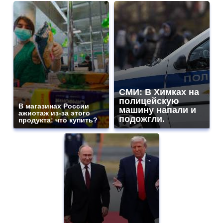
СМИ: В Химках на
полицейскую
В магазинах России
машину напали и
ажиотаж из-за этого
подожгли.
продукта: что купить?