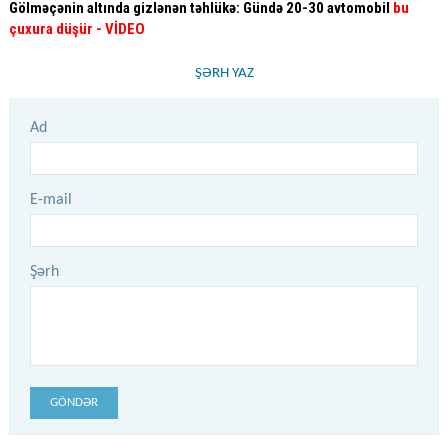
Gölməçənin altında gizlənən təhlükə: Gündə 20-30 avtomobil
bu
çuxura düşür
- VİDEO
ŞƏRH YAZ
Ad
E-mail
Şərh
GÖNDƏR