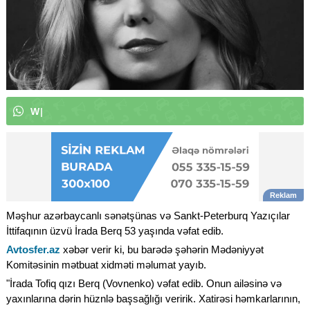
W
h
a
t
s
A
p
p
k
a
n
a
l
ı
m
ı
z
|
Məşhur azərbaycanlı sənətşünas və Sankt-Peterburq Yazıçılar
İttifaqının üzvü İrada Berq 53 yaşında vəfat edib.
Avtosfer.az
xəbər verir ki, bu barədə şəhərin Mədəniyyət
Komitəsinin mətbuat xidməti məlumat yayıb.
"İrada Tofiq qızı Berq (Vovnenko) vəfat edib. Onun ailəsinə və
yaxınlarına dərin hüznlə başsağlığı veririk. Xatirəsi həmkarlarının,