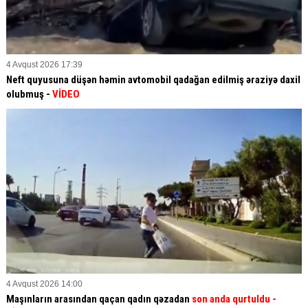
4 Avqust 2026 17:39
Neft quyusuna düşən həmin avtomobil qadağan edilmiş əraziyə daxil
olubmuş -
VİDEO
4 Avqust 2026 14:00
Maşınların arasından qaçan qadın qəzadan
son anda qurtuldu
-