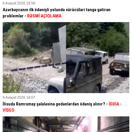
6 Avqust 2026 18:56
Azərbaycanın ilk ödənişli yolunda sürücüləri təngə gətirən
problemlər -
RƏSMİ AÇIQLAMA
6 Avqust 2026 18:07
İlisuda Ramramay şəlaləsinə gedənlərdən ödəniş alınır? -
İDDİA
-
VİDEO