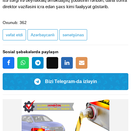
isə sərgi və beynəlxalq əməkdaşlıq şöbəsinin rəhbəri, daha sonra
direktor vəzifəsini icra edən şəxs kimi fəaliyyət göstərib.
Oxunub
: 362
vəfat etdi
Azərbaycanlı
sənətşünas
Sosial şəbəkələrdə paylaşın
Bizi Telegram-da izləyin