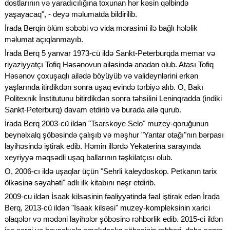
dostlarının və yaradıcılığına toxunan hər kəsin qəlbində
yaşayacaq", - deyə məlumatda bildirilib.
İrada Berqin ölüm səbəbi və vida mərasimi ilə bağlı hələlik
məlumat açıqlanmayıb.
İrada Berq 5 yanvar 1973-cü ildə Sankt-Peterburqda memar və
riyaziyyatçı Tofiq Həsənovun ailəsində anadan olub. Atası Tofiq
Həsənov çoxuşaqlı ailədə böyüyüb və valideynlərini erkən
yaşlarında itirdikdən sonra uşaq evində tərbiyə alıb. O, Bakı
Politexnik İnstitutunu bitirdikdən sonra təhsilini Leninqradda (indiki
Sankt-Peterburq) davam etdirib və burada ailə qurub.
İrada Berq 2003-cü ildən "Tsarskoye Selo" muzey-qoruğunun
beynəlxalq şöbəsində çalışıb və məşhur "Yantar otağı"nın bərpası
layihəsində iştirak edib. Həmin illərdə Yekaterina sarayında
xeyriyyə məqsədli uşaq ballarının təşkilatçısı olub.
O, 2006-cı ildə uşaqlar üçün "Sehrli kaleydoskop. Petkanın tarix
ölkəsinə səyahəti" adlı ilk kitabını nəşr etdirib.
2009-cu ildən İsaak kilsəsinin fəaliyyətində fəal iştirak edən İrada
Berq, 2013-cü ildən "İsaak kilsəsi" muzey-kompleksinin xarici
əlaqələr və mədəni layihələr şöbəsinə rəhbərlik edib. 2015-ci ildən