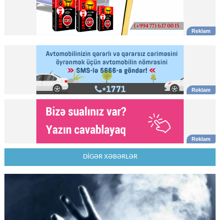
DİGƏR XƏBƏRLƏR