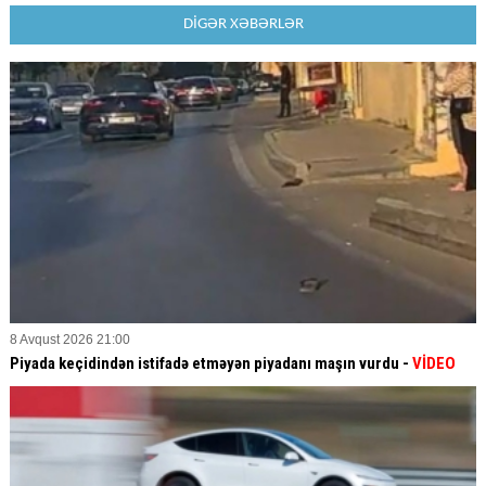
DİGƏR XƏBƏRLƏR
8 Avqust 2026 21:00
Piyada keçidindən istifadə etməyən piyadanı maşın vurdu -
VİDEO