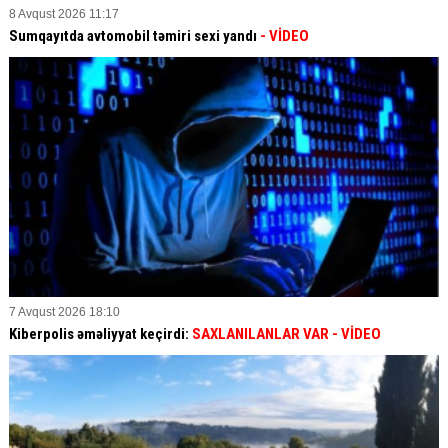
8 Avqust 2026 11:17
Sumqayıtda avtomobil təmiri sexi yandı
- VİDEO
7 Avqust 2026 18:10
Kiberpolis əməliyyat keçirdi:
SAXLANILANLAR VAR
- VİDEO