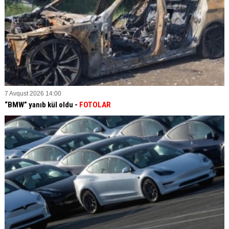
7 Avqust 2026 14:00
“BMW” yanıb kül oldu -
FOTOLAR