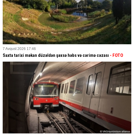
7 Avqust 2026 17:46
Saxta tarixi məkan düzəldən şəxsə həbs və cərimə cəzası
- FOTO