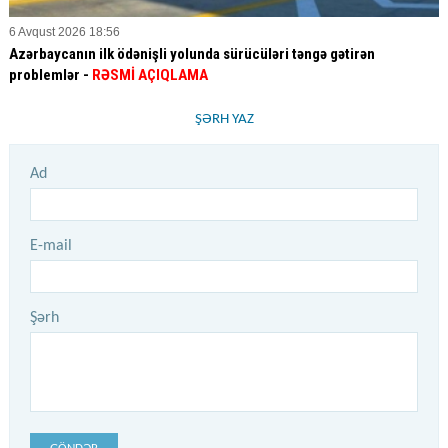
6 Avqust 2026 18:56
Azərbaycanın ilk ödənişli yolunda sürücüləri təngə gətirən
problemlər -
RƏSMİ AÇIQLAMA
ŞƏRH YAZ
Ad
E-mail
Şərh