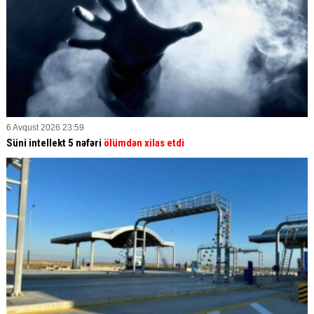
6 Avqust 2026 23:59
Süni intellekt 5 nəfəri
ölümdən xilas etdi