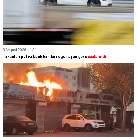
8 Avqust 2026 14:34
Taksidən pul və bank kartları oğurlayan şəxs
saxlanıldı