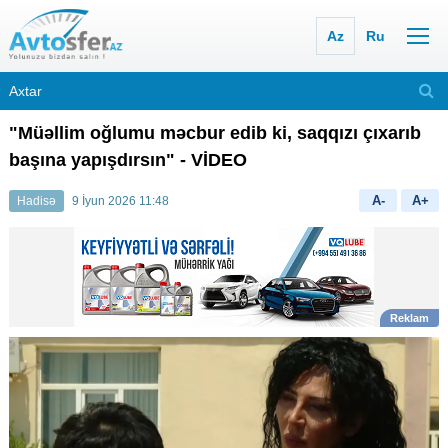
Az
Ru
"Müəllim oğlumu məcbur edib ki, saqqızı çıxarıb
başına yapışdırsın" - VİDEO
A-
A+
Hadisə
9 İyun 2026 11:48