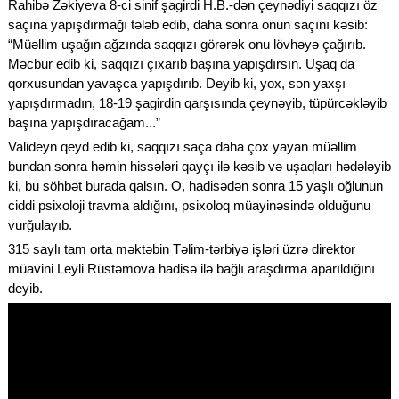
Rahibə Zəkiyeva 8-ci sinif şagirdi H.B.-dən çeynədiyi saqqızı öz
saçına yapışdırmağı tələb edib, daha sonra onun saçını kəsib:
“Müəllim uşağın ağzında saqqızı görərək onu lövhəyə çağırıb.
Məcbur edib ki, saqqızı çıxarıb başına yapışdırsın. Uşaq da
qorxusundan yavaşca yapışdırıb. Deyib ki, yox, sən yaxşı
yapışdırmadın, 18-19 şagirdin qarşısında çeynəyib, tüpürcəkləyib
başına yapışdıracağam...”
Valideyn qeyd edib ki, saqqızı saça daha çox yayan müəllim
bundan sonra həmin hissələri qayçı ilə kəsib və uşaqları hədələyib
ki, bu söhbət burada qalsın. O, hadisədən sonra 15 yaşlı oğlunun
ciddi psixoloji travma aldığını, psixoloq müayinəsində olduğunu
vurğulayıb.
315 saylı tam orta məktəbin Təlim-tərbiyə işləri üzrə direktor
müavini Leyli Rüstəmova hadisə ilə bağlı araşdırma aparıldığını
deyib.