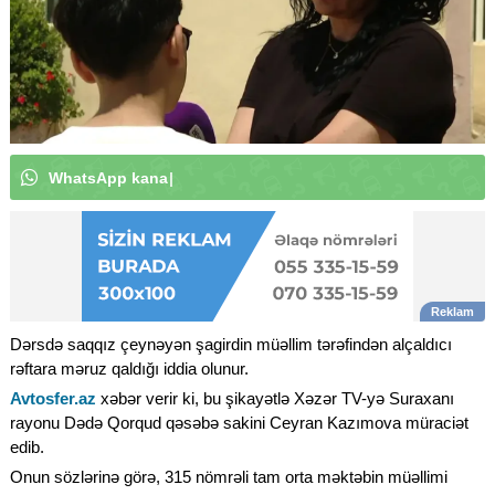
W
h
a
t
s
A
p
p
k
a
n
a
l
ı
m
ı
z
a
a
b
u
n
ə
o
l
u
n
|
Dərsdə saqqız çeynəyən şagirdin müəllim tərəfindən alçaldıcı
rəftara məruz qaldığı iddia olunur.
Avtosfer.az
xəbər verir ki, bu şikayətlə Xəzər TV-yə Suraxanı
rayonu Dədə Qorqud qəsəbə sakini Ceyran Kazımova müraciət
edib.
Onun sözlərinə görə, 315 nömrəli tam orta məktəbin müəllimi