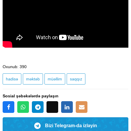
Oxunub
: 390
hadisə
məktəb
müəllim
saqqız
Sosial şəbəkələrdə paylaşın
Bizi Telegram-da izləyin