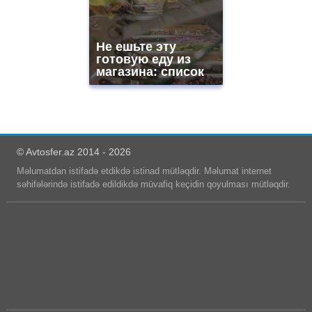
Не ешьте эту
готовую еду из
магазина: список
© Avtosfer.az 2014 - 2026
Məlumatdan istifadə etdikdə istinad mütləqdir. Məlumat internet
səhifələrində istifadə edildikdə müvafiq keçidin qoyulması mütləqdir.