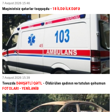
7 Avqust 2026 15:46
Maşinistsiz qatarlar toqquşdu -
18 İLDƏ İLK DƏFƏ
7 Avqust 2026 15:39
Tovuzda
DƏHŞƏTLİ QƏTL
- Öldürülən qadının və tutulan qohumun
FOTOLARI
- YENİLƏNİB