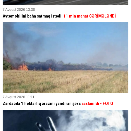
7 Avqust 2026 13:30
Avtomobilini baha satmaq istədi:
11 min manat CƏRİMƏLƏNDİ
7 Avqust 2026 11:11
Zərdabda 1 hektarlıq ərazini yandıran şəxs
saxlanıldı
- FOTO