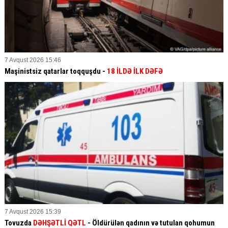
7 Avqust 2026 15:46
Maşinistsiz qatarlar toqquşdu -
18 İLDƏ İLK DƏFƏ
7 Avqust 2026 15:39
Tovuzda
DƏHŞƏTLİ QƏTL
- Öldürülən qadının və tutulan qohumun