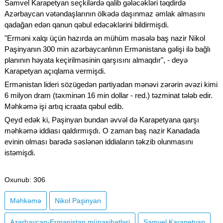
Samvel Karapetyan seçkilərdə qalib gələcəkləri təqdirdə
Azərbaycan vətəndaşlarının ölkədə daşınmaz əmlak almasını
qadağan edən qanun qəbul edəcəklərini bildirmişdi.
"Erməni xalqı üçün hazırda ən mühüm məsələ baş nazir Nikol
Paşinyanın 300 min azərbaycanlının Ermənistana gəlişi ilə bağlı
planının həyata keçirilməsinin qarşısını almaqdır", - deyə
Karapetyan açıqlama vermişdi.
Ermənistan lideri sözügedən partiyadan mənəvi zərərin əvəzi kimi
6 milyon dram (təxminən 16 min dollar - red.) təzminat tələb edir.
Məhkəmə işi artıq icraata qəbul edib.
Qeyd edək ki, Paşinyan bundan əvvəl də Karapetyana qarşı
məhkəmə iddiası qaldırmışdı. O zaman baş nazir Kanadada
evinin olması barədə səslənən iddiaların təkzib olunmasını
istəmişdi.
Oxunub
: 306
Məhkəmə
Nikol Paşinyan
Azərbaycan-Ermənistan münasibətləri
Samvel Karapetyan