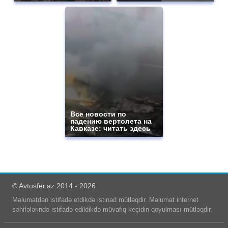
Все новости по
падению вертолета на
Кавказе: читать здесь
© Avtosfer.az 2014 - 2026
Məlumatdan istifadə etdikdə istinad mütləqdir. Məlumat internet
səhifələrində istifadə edildikdə müvafiq keçidin qoyulması mütləqdir.