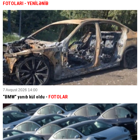
FOTOLARI
- YENİLƏNİB
7 Avqust 2026 14:00
“BMW” yanıb kül oldu -
FOTOLAR