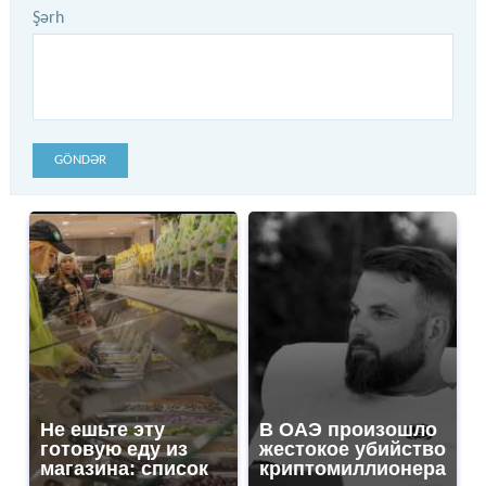
Şərh
GÖNDƏR
Не ешьте эту
В ОАЭ произошло
готовую еду из
жестокое убийство
магазина: список
криптомиллионера