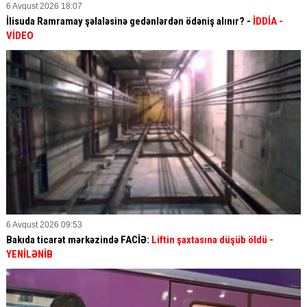
6 Avqust 2026 18:07
İlisuda Ramramay şəlaləsinə gedənlərdən ödəniş alınır? -
İDDİA
-
VİDEO
6 Avqust 2026 09:53
Bakıda ticarət mərkəzində FACİƏ:
Liftin şaxtasına düşüb öldü
-
YENİLƏNİB