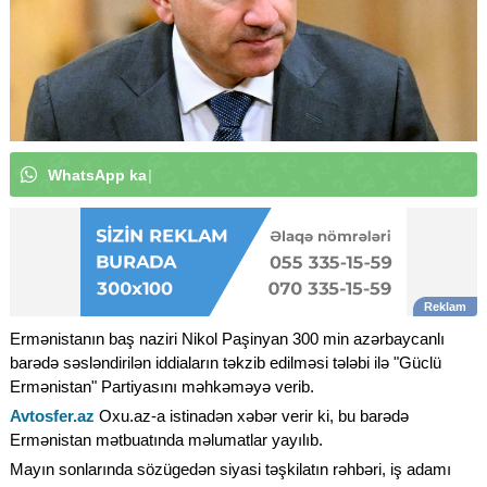
W
h
a
t
s
A
p
p
k
a
n
a
l
ı
m
ı
z
a
a
b
u
n
ə
o
l
|
Ermənistanın baş naziri Nikol Paşinyan 300 min azərbaycanlı
barədə səsləndirilən iddiaların təkzib edilməsi tələbi ilə "Güclü
Ermənistan" Partiyasını məhkəməyə verib.
Avtosfer.az
Oxu.az-a istinadən xəbər verir ki, bu barədə
Ermənistan mətbuatında məlumatlar yayılıb.
Mayın sonlarında sözügedən siyasi təşkilatın rəhbəri, iş adamı