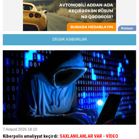
DİGƏR XƏBƏRLƏR
7 Avqust 2026 18:10
Kiberpolis əməliyyat keçirdi:
SAXLANILANLAR VAR
- VİDEO