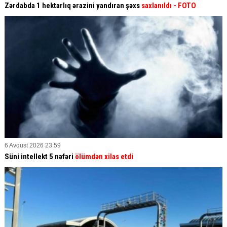
Zərdabda 1 hektarlıq ərazini yandıran şəxs
saxlanıldı
- FOTO
6 Avqust 2026 23:59
Süni intellekt 5 nəfəri
ölümdən xilas etdi