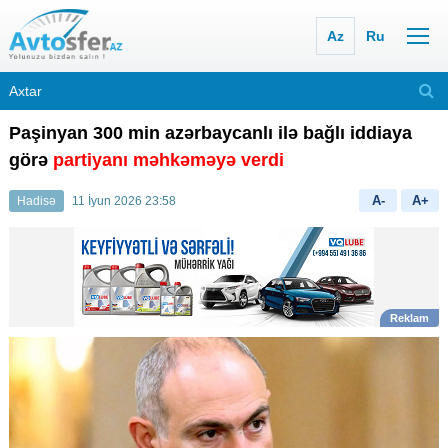
Az
Ru
Paşinyan 300 min azərbaycanlı ilə bağlı iddiaya
görə
partiyanı məhkəməyə verdi
A-
A+
Hadisə
11 İyun 2026 23:58