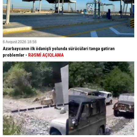
6 Avqust 2026 18:56
Azərbaycanın ilk ödənişli yolunda sürücüləri təngə gətirən
problemlər -
RƏSMİ AÇIQLAMA