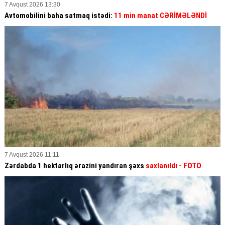
7 Avqust 2026 13:30
Avtomobilini baha satmaq istədi:
11 min manat CƏRİMƏLƏNDİ
7 Avqust 2026 11:11
Zərdabda 1 hektarlıq ərazini yandıran şəxs
saxlanıldı
- FOTO