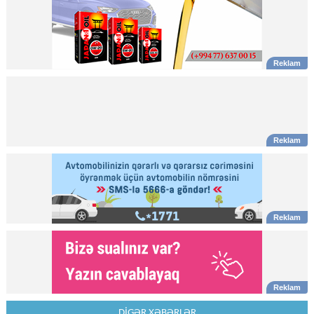
DİGƏR XƏBƏRLƏR