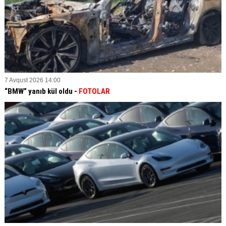
7 Avqust 2026 14:00
“BMW” yanıb kül oldu -
FOTOLAR