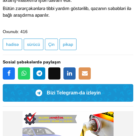
axtarış-xilasetmə işləri davam edir.
Bütün zərərçəkənlərə tibbi yardım göstərilib, qəzanın səbəbləri ilə
bağlı araşdırma aparılır.
Oxunub
: 416
hadisə
sürücü
Çin
pikap
Sosial şəbəkələrdə paylaşın
Bizi Telegram-da izləyin