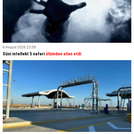
6 Avqust 2026 23:59
Süni intellekt 5 nəfəri
ölümdən xilas etdi