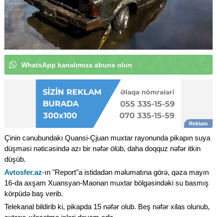
WhatsApp kanalımıza abunə olun
Çinin cənubundakı Quansi-Çjuan muxtar rayonunda pikapın suya
düşməsi nəticəsində azı bir nəfər ölüb, daha doqquz nəfər itkin
düşüb.
Avtosfer.az
-ın "Report"a istidadən məlumatına görə, qəza mayın
16-da axşam Xuansyan-Maonan muxtar bölgəsindəki su basmış
körpüdə baş verib.
Telekanal bildirib ki, pikapda 15 nəfər olub. Beş nəfər xilas olunub,