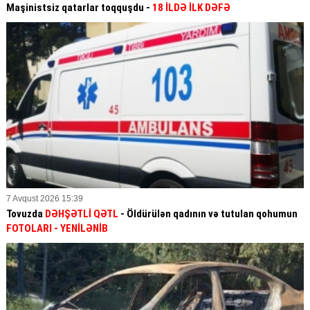
Maşinistsiz qatarlar toqquşdu -
18 İLDƏ İLK DƏFƏ
7 Avqust 2026 15:39
Tovuzda
DƏHŞƏTLİ QƏTL
- Öldürülən qadının və tutulan qohumun
FOTOLARI
- YENİLƏNİB