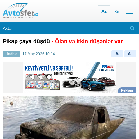
Az
Ru
Pikap çaya düşdü
- Ölən və itkin düşənlər var
A-
A+
Hadisə
17 May 2026 10:14