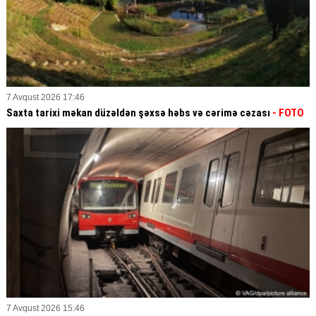
7 Avqust 2026 17:46
Saxta tarixi məkan düzəldən şəxsə həbs və cərimə cəzası
- FOTO
7 Avqust 2026 15:46