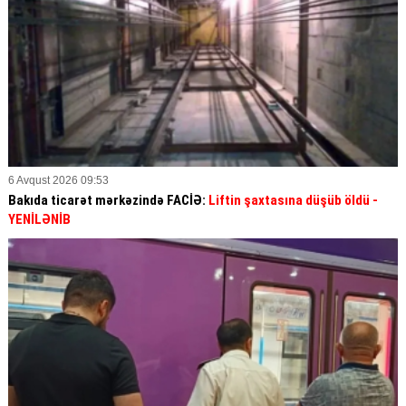
6 Avqust 2026 09:53
Bakıda ticarət mərkəzində FACİƏ:
Liftin şaxtasına düşüb öldü
-
YENİLƏNİB