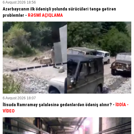
6 Avqust 2026 18:56
Azərbaycanın ilk ödənişli yolunda sürücüləri təngə gətirən
problemlər -
RƏSMİ AÇIQLAMA
6 Avqust 2026 18:07
İlisuda Ramramay şəlaləsinə gedənlərdən ödəniş alınır? -
İDDİA
-
VİDEO