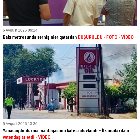
6 Avqust 2026 09:24
Bakı metrosunda sərnişinlər qatardan
DÜŞÜRÜLDÜ - FOTO - VİDEO
5 Avqust 2026 13:30
Yanacaqdoldurma məntəqəsinin kafesi alovlandı – İlk müdaxiləni
vətəndaşlar etdi
- VİDEO