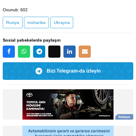
Oxunub
: 602
Rusiya
müharibə
Ukrayna
Sosial şəbəkələrdə paylaşın
Bizi Telegram-da izləyin