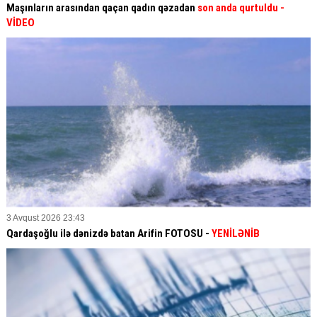
Maşınların arasından qaçan qadın qəzadan
son anda qurtuldu
-
VİDEO
3 Avqust 2026 23:43
Qardaşoğlu ilə dənizdə batan Arifin FOTOSU
-
YENİLƏNİB