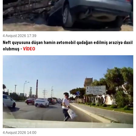
4 Avqust 2026 17:39
Neft quyusuna düşən həmin avtomobil qadağan edilmiş əraziyə daxil
olubmuş -
VİDEO
4 Avqust 2026 14:00