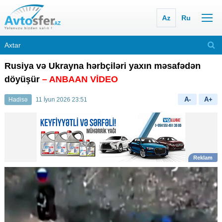
Az
Ru
Rusiya və Ukrayna hərbçiləri yaxın məsafədən
döyüşür
– ANBAAN VİDEO
A-
A+
Hadisə
11 İyun 2026 23:51