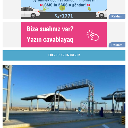
DİGƏR XƏBƏRLƏR