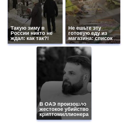
Такую зиму в
Не ешьте эту
России никто не
готовую еду из
ждал: как так?!
магазина: список
В ОАЭ произошло
жестокое убийство
криптомиллионера