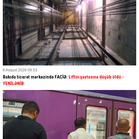
6 Avqust 2026 09:53
Bakıda ticarət mərkəzində FACİƏ:
Liftin şaxtasına düşüb öldü
-
YENİLƏNİB