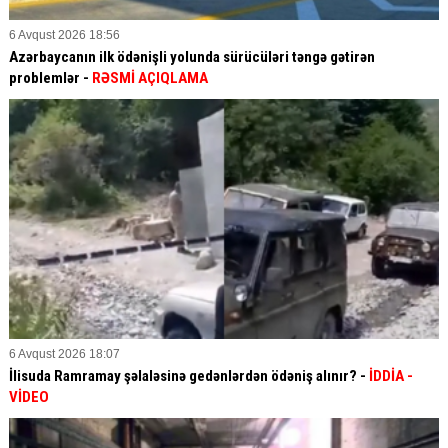
6 Avqust 2026 18:56
Azərbaycanın ilk ödənişli yolunda sürücüləri təngə gətirən
problemlər -
RƏSMİ AÇIQLAMA
6 Avqust 2026 18:07
İlisuda Ramramay şəlaləsinə gedənlərdən ödəniş alınır? -
İDDİA
-
VİDEO