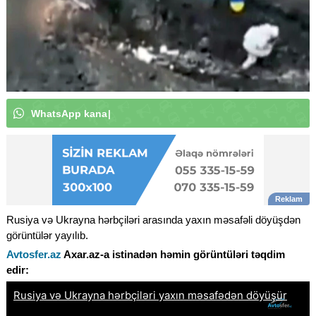
W
h
a
t
s
A
p
p
k
a
n
a
l
ı
m
ı
z
a
a
b
u
n
ə
o
l
u
n
|
Rusiya və Ukrayna hərbçiləri arasında yaxın məsafəli döyüşdən
görüntülər yayılıb.
Avtosfer.az
Axar.az
-a istinadən
həmin görüntüləri təqdim
edir: