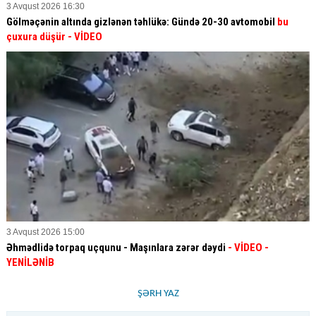
3 Avqust 2026 16:30
Gölməçənin altında gizlənən təhlükə: Gündə 20-30 avtomobil
bu
çuxura düşür
- VİDEO
3 Avqust 2026 15:00
Əhmədlidə torpaq uçqunu - Maşınlara zərər dəydi
- VİDEO
-
YENİLƏNİB
ŞƏRH YAZ