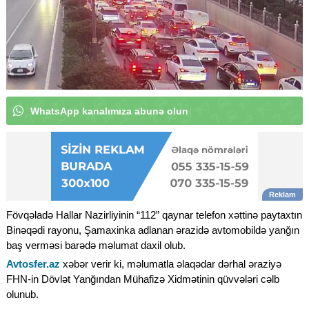
W
h
a
t
s
A
p
p
k
a
|
Fövqəladə Hallar Nazirliyinin “112” qaynar telefon xəttinə paytaxtın
Binəqədi rayonu, Şamaxinka adlanan ərazidə avtomobildə yanğın
baş verməsi barədə məlumat daxil olub.
Avtosfer.az
xəbər verir ki, məlumatla əlaqədar dərhal əraziyə
FHN-in Dövlət Yanğından Mühafizə Xidmətinin qüvvələri cəlb
olunub.