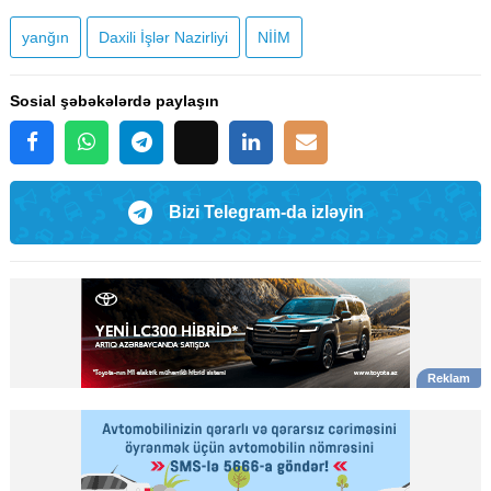
yanğın
Daxili İşlər Nazirliyi
NİİM
Sosial şəbəkələrdə paylaşın
Bizi Telegram-da izləyin