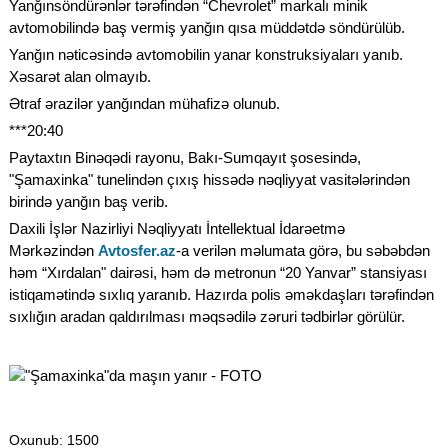
Yanğınsöndürənlər tərəfindən “Chevrolet” markalı minik
avtomobilində baş vermiş yanğın qısa müddətdə söndürülüb.
Yanğın nəticəsində avtomobilin yanar konstruksiyaları yanıb.
Xəsarət alan olmayıb.
Ətraf ərazilər yanğından mühafizə olunub.
***20:40
Paytaxtın Binəqədi rayonu, Bakı-Sumqayıt şosesində,
"Şamaxinka" tunelindən çıxış hissədə nəqliyyat vasitələrindən
birində yanğın baş verib.
Daxili İşlər Nazirliyi Nəqliyyatı İntellektual İdarəetmə
Mərkəzindən
Avtosfer.az
-a verilən məlumata görə, bu səbəbdən
həm “Xırdalan" dairəsi, həm də metronun “20 Yanvar” stansiyası
istiqamətində sıxlıq yaranıb. Hazırda polis əməkdaşları tərəfindən
sıxlığın aradan qaldırılması məqsədilə zəruri tədbirlər görülür.
Oxunub
: 1500