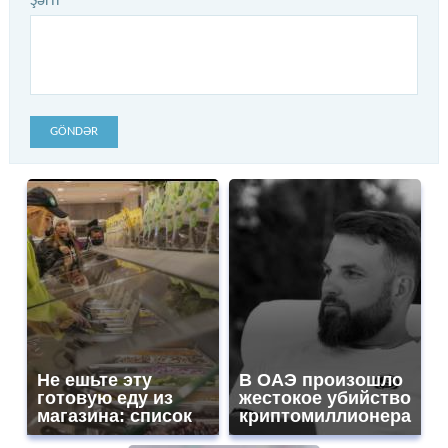
Şərh
GÖNDƏR
Не ешьте эту
В ОАЭ произошло
готовую еду из
жестокое убийство
магазина: список
криптомиллионера