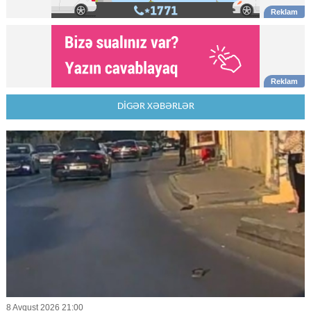
DİGƏR XƏBƏRLƏR
8 Avqust 2026 21:00