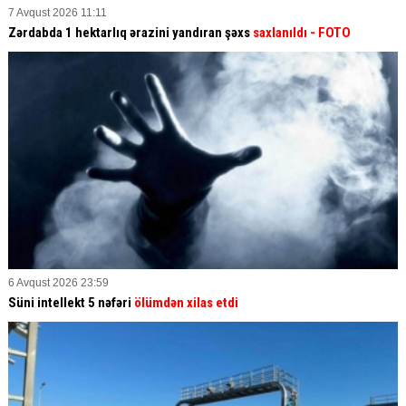
7 Avqust 2026 11:11
Zərdabda 1 hektarlıq ərazini yandıran şəxs
saxlanıldı
- FOTO
6 Avqust 2026 23:59
Süni intellekt 5 nəfəri
ölümdən xilas etdi