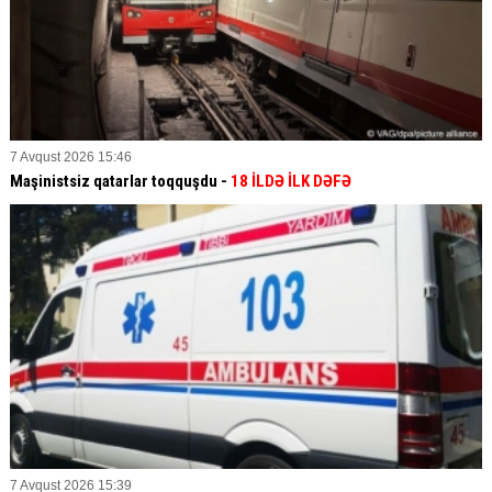
7 Avqust 2026 15:46
Maşinistsiz qatarlar toqquşdu -
18 İLDƏ İLK DƏFƏ
7 Avqust 2026 15:39