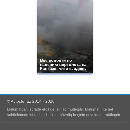
Все новости по
падению вертолета на
Кавказе: читать здесь
© Avtosfer.az 2014 - 2026
Məlumatdan istifadə etdikdə istinad mütləqdir. Məlumat internet
səhifələrində istifadə edildikdə müvafiq keçidin qoyulması mütləqdir.