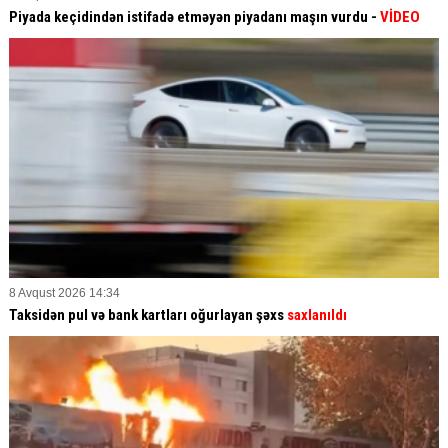
Piyada keçidindən istifadə etməyən piyadanı maşın vurdu -
VİDEO
8 Avqust 2026 14:34
Taksidən pul və bank kartları oğurlayan şəxs
saxlanıldı