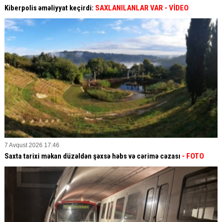
Kiberpolis əməliyyat keçirdi:
SAXLANILANLAR VAR
- VİDEO
7 Avqust 2026 17:46
Saxta tarixi məkan düzəldən şəxsə həbs və cərimə cəzası
- FOTO