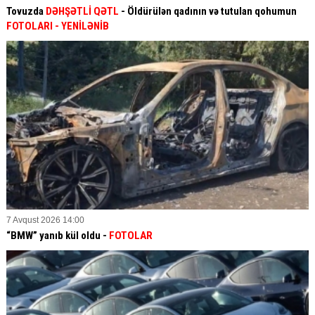
Tovuzda
DƏHŞƏTLİ QƏTL
- Öldürülən qadının və tutulan qohumun
FOTOLARI
- YENİLƏNİB
7 Avqust 2026 14:00
“BMW” yanıb kül oldu -
FOTOLAR