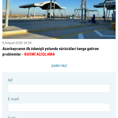
6 Avqust 2026 18:56
Azərbaycanın ilk ödənişli yolunda sürücüləri təngə gətirən
problemlər -
RƏSMİ AÇIQLAMA
ŞƏRH YAZ
Ad
E-mail