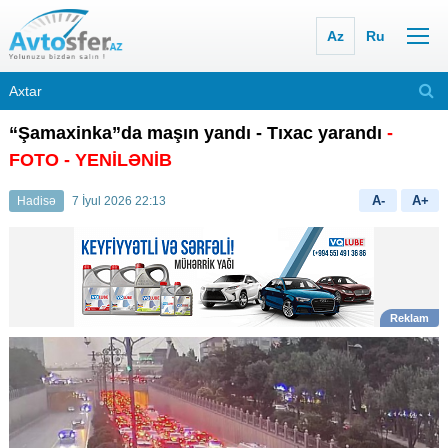
Az
Ru
“Şamaxinka”da maşın yandı - Tıxac yarandı
-
FOTO
- YENİLƏNİB
A-
A+
Hadisə
7 İyul 2026 22:13