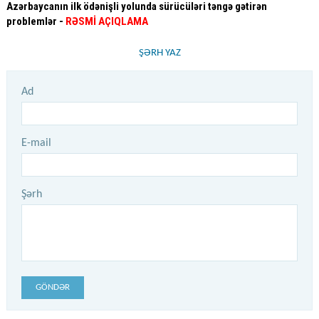
Azərbaycanın ilk ödənişli yolunda sürücüləri təngə gətirən
problemlər -
RƏSMİ AÇIQLAMA
ŞƏRH YAZ
Ad
E-mail
Şərh
GÖNDƏR