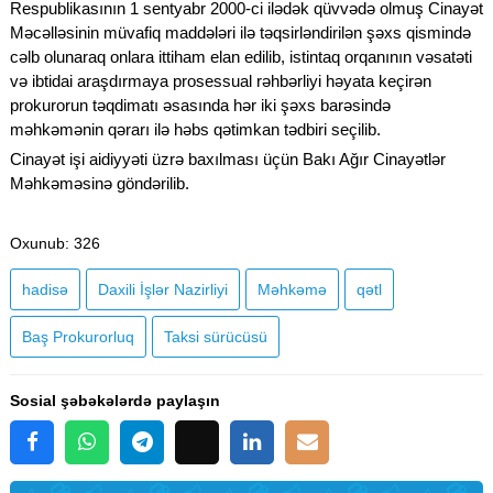
Respublikasının 1 sentyabr 2000-ci ilədək qüvvədə olmuş Cinayət
Məcəlləsinin müvafiq maddələri ilə təqsirləndirilən şəxs qismində
cəlb olunaraq onlara ittiham elan edilib, istintaq orqanının vəsatəti
və ibtidai araşdırmaya prosessual rəhbərliyi həyata keçirən
prokurorun təqdimatı əsasında hər iki şəxs barəsində
məhkəmənin qərarı ilə həbs qətimkan tədbiri seçilib.
Cinayət işi aidiyyəti üzrə baxılması üçün Bakı Ağır Cinayətlər
Məhkəməsinə göndərilib.
Oxunub
: 326
hadisə
Daxili İşlər Nazirliyi
Məhkəmə
qətl
Baş Prokurorluq
​​​​​​​Taksi sürücüsü
Sosial şəbəkələrdə paylaşın