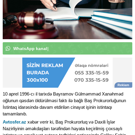
W
h
a
t
s
A
p
p
k
a
n
a
l
ı
m
ı
z
a
a
b
u
n
ə
o
l
u
n
|
10 aprel 1996-cı il tarixdə Bayramov Gülməmməd Xanəhməd
oğlunun qəsdən öldürülməsi faktı ilə bağlı Baş Prokurorluğunun
İstintaq idarəsində davam etdirilən cinayət işinin istintaqı
tamamlanıb.
Avtosfer.az
xəbər verir ki, Baş Prokurorluq və Daxili İşlər
Nazirliyinin əməkdaşları tərəfindən həyata keçirilmiş çoxsaylı