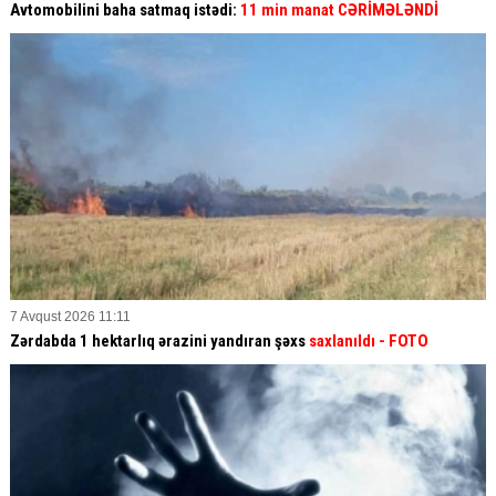
Avtomobilini baha satmaq istədi:
11 min manat CƏRİMƏLƏNDİ
7 Avqust 2026 11:11
Zərdabda 1 hektarlıq ərazini yandıran şəxs
saxlanıldı
- FOTO