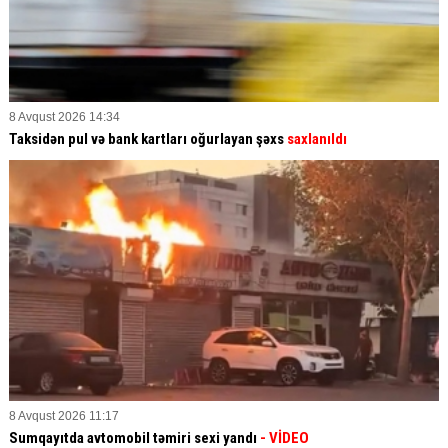
8 Avqust 2026 14:34
Taksidən pul və bank kartları oğurlayan şəxs
saxlanıldı
8 Avqust 2026 11:17
Sumqayıtda avtomobil təmiri sexi yandı
- VİDEO