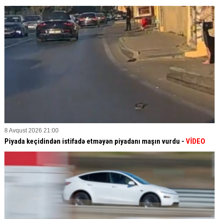
8 Avqust 2026 21:00
Piyada keçidindən istifadə etməyən piyadanı maşın vurdu -
VİDEO