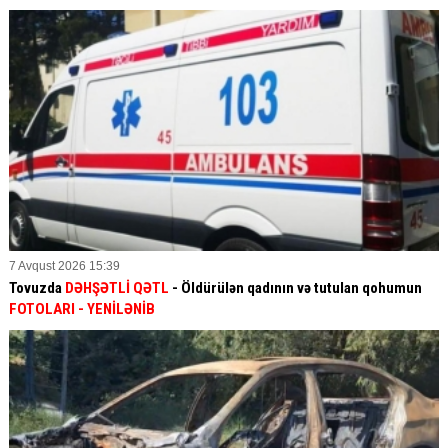
7 Avqust 2026 15:39
Tovuzda
DƏHŞƏTLİ QƏTL
- Öldürülən qadının və tutulan qohumun
FOTOLARI
- YENİLƏNİB