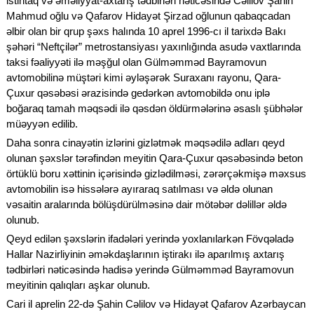
istintaq və əməliyyat-axtarış tədbirləri nəticəsində Cəlilov Şahin
Mahmud oğlu və Qafarov Hidayət Şirzad oğlunun qabaqcadan
əlbir olan bir qrup şəxs halında 10 aprel 1996-cı il tarixdə Bakı
şəhəri “Neftçilər” metrostansiyası yaxınlığında asudə vaxtlarında
taksi fəaliyyəti ilə məşğul olan Gülməmməd Bayramovun
avtomobilinə müştəri kimi əyləşərək Suraxanı rayonu, Qara-
Çuxur qəsəbəsi ərazisində gedərkən avtomobildə onu iplə
boğaraq tamah məqsədi ilə qəsdən öldürmələrinə əsaslı şübhələr
müəyyən edilib.
Daha sonra cinayətin izlərini gizlətmək məqsədilə adları qeyd
olunan şəxslər tərəfindən meyitin Qara-Çuxur qəsəbəsində beton
örtüklü boru xəttinin içərisində gizlədilməsi, zərərçəkmişə məxsus
avtomobilin isə hissələrə ayıraraq satılması və əldə olunan
vəsaitin aralarında bölüşdürülməsinə dair mötəbər dəlillər əldə
olunub.
Qeyd edilən şəxslərin ifadələri yerində yoxlanılarkən Fövqəladə
Hallar Nazirliyinin əməkdaşlarının iştirakı ilə aparılmış axtarış
tədbirləri nəticəsində hadisə yerində Gülməmməd Bayramovun
meyitinin qalıqları aşkar olunub.
Cari il aprelin 22-də Şahin Cəlilov və Hidayət Qafarov Azərbaycan