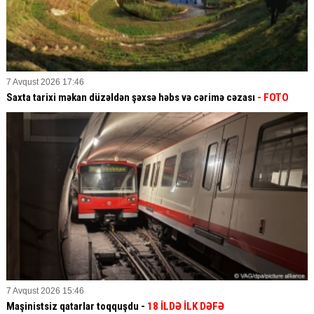
7 Avqust 2026 17:46
Saxta tarixi məkan düzəldən şəxsə həbs və cərimə cəzası
- FOTO
7 Avqust 2026 15:46
Maşinistsiz qatarlar toqquşdu -
18 İLDƏ İLK DƏFƏ