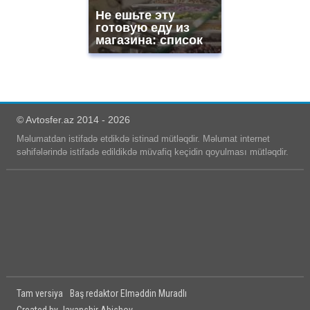
Не ешьте эту
готовую еду из
магазина: список
© Avtosfer.az 2014 - 2026
Məlumatdan istifadə etdikdə istinad mütləqdir. Məlumat internet
səhifələrində istifadə edildikdə müvafiq keçidin qoyulması mütləqdir.
Tam versiya
Baş redaktor Elməddin Muradlı
Created by Javanshir Abishov