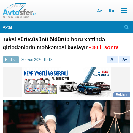
Az
Ru
Taksi sürücüsünü öldürüb boru xəttində
gizlədənlərin məhkəməsi başlayır
- 30 il sonra
A-
A+
Hadisə
30 İyun 2026 19:18