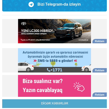
Bizi Telegram-da izləyin
DİGƏR XƏBƏRLƏR