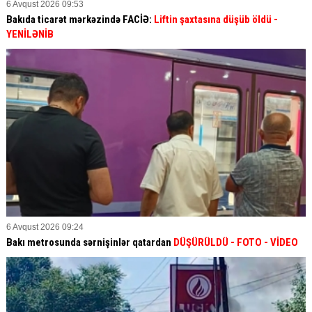
6 Avqust 2026 09:53
Bakıda ticarət mərkəzində FACİƏ:
Liftin şaxtasına düşüb öldü
-
YENİLƏNİB
6 Avqust 2026 09:24
Bakı metrosunda sərnişinlər qatardan
DÜŞÜRÜLDÜ - FOTO - VİDEO