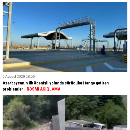
6 Avqust 2026 18:56
Azərbaycanın ilk ödənişli yolunda sürücüləri təngə gətirən
problemlər -
RƏSMİ AÇIQLAMA