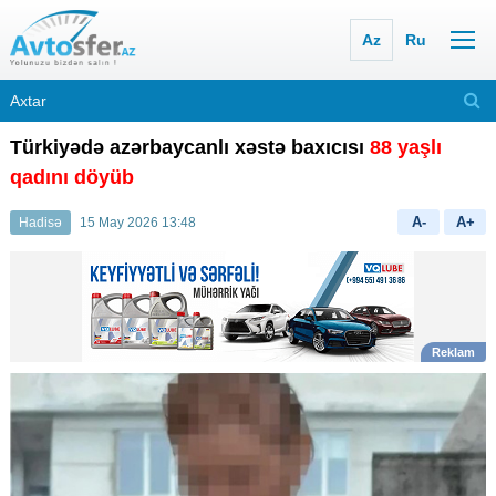
Az
Ru
Türkiyədə azərbaycanlı xəstə baxıcısı
88 yaşlı
qadını döyüb
A-
A+
Hadisə
15 May 2026 13:48