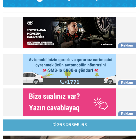
DİGƏR XƏBƏRLƏR