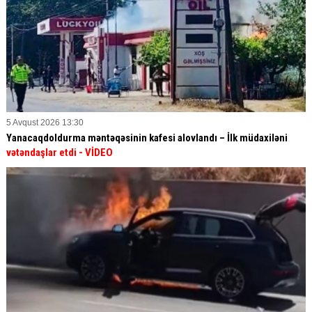
5 Avqust 2026 13:30
Yanacaqdoldurma məntəqəsinin kafesi alovlandı – İlk müdaxiləni
vətəndaşlar etdi
- VİDEO