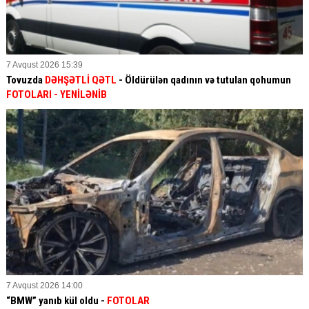
7 Avqust 2026 15:39
Tovuzda
DƏHŞƏTLİ QƏTL
- Öldürülən qadının və tutulan qohumun
FOTOLARI
- YENİLƏNİB
7 Avqust 2026 14:00
“BMW” yanıb kül oldu -
FOTOLAR