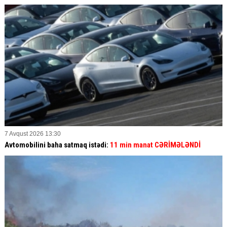
7 Avqust 2026 13:30
Avtomobilini baha satmaq istədi:
11 min manat CƏRİMƏLƏNDİ