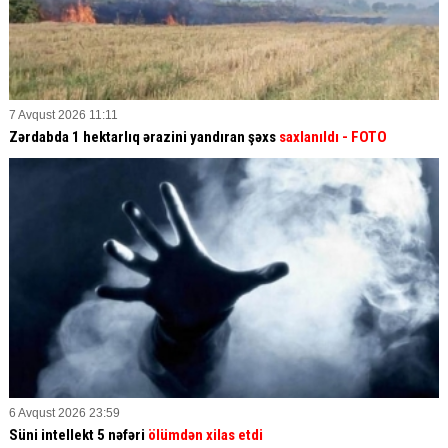
7 Avqust 2026 11:11
Zərdabda 1 hektarlıq ərazini yandıran şəxs
saxlanıldı
- FOTO
6 Avqust 2026 23:59
Süni intellekt 5 nəfəri
ölümdən xilas etdi