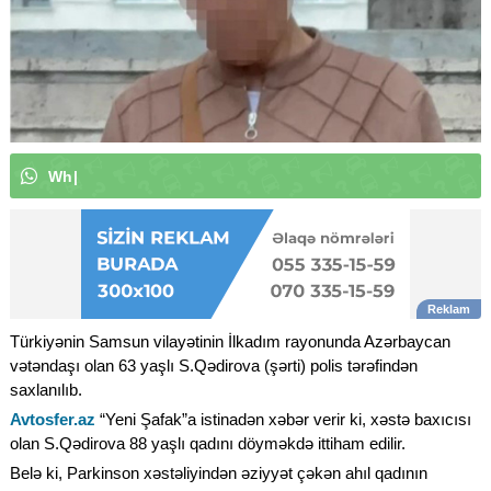
W
h
a
t
s
A
p
p
k
a
n
a
l
ı
m
ı
z
a
a
|
Türkiyənin Samsun vilayətinin İlkadım rayonunda Azərbaycan
vətəndaşı olan 63 yaşlı S.Qədirova (şərti) polis tərəfindən
saxlanılıb.
Avtosfer.az
“Yeni Şafak”a istinadən xəbər verir ki, xəstə baxıcısı
olan S.Qədirova 88 yaşlı qadını döyməkdə ittiham edilir.
Belə ki, Parkinson xəstəliyindən əziyyət çəkən ahıl qadının