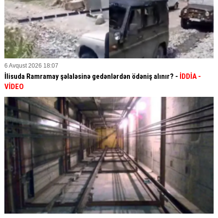
6 Avqust 2026 18:07
İlisuda Ramramay şəlaləsinə gedənlərdən ödəniş alınır? -
İDDİA
-
VİDEO