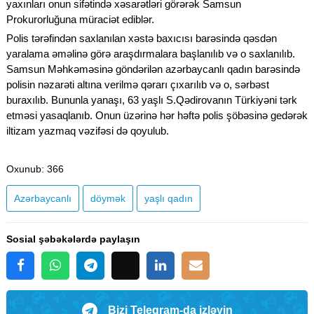
yaxınları onun sifətində xəsarətləri görərək Samsun
Prokurorluğuna müraciət ediblər.
Polis tərəfindən saxlanılan xəstə baxıcısı barəsində qəsdən
yaralama əməlinə görə araşdırmalara başlanılıb və o saxlanılıb.
Samsun Məhkəməsinə göndərilən azərbaycanlı qadın barəsində
polisin nəzarəti altına verilmə qərarı çıxarılıb və o, sərbəst
buraxılıb. Bununla yanaşı, 63 yaşlı S.Qədirovanın Türkiyəni tərk
etməsi yasaqlanıb. Onun üzərinə hər həftə polis şöbəsinə gedərək
iltizam yazmaq vəzifəsi də qoyulub.
Oxunub
: 366
Azərbaycanlı
döymək
yaşlı qadın
Sosial şəbəkələrdə paylaşın
Bizi Telegram-da izləyin