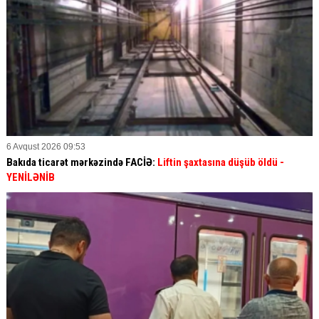
6 Avqust 2026 09:53
Bakıda ticarət mərkəzində FACİƏ:
Liftin şaxtasına düşüb öldü
-
YENİLƏNİB