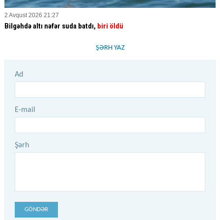
2 Avqust 2026 21:27
Bilgəhdə altı nəfər suda batdı,
biri öldü
ŞƏRH YAZ
Ad
E-mail
Şərh
GÖNDƏR