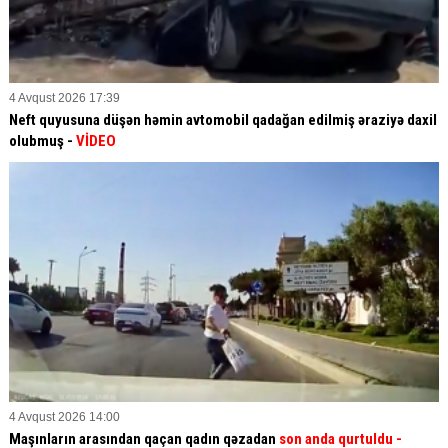
4 Avqust 2026 17:39
Neft quyusuna düşən həmin avtomobil qadağan edilmiş əraziyə daxil
olubmuş -
VİDEO
4 Avqust 2026 14:00
Maşınların arasından qaçan qadın qəzadan
son anda qurtuldu
-