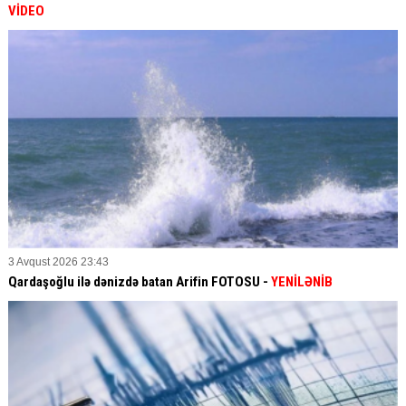
VİDEO
3 Avqust 2026 23:43
Qardaşoğlu ilə dənizdə batan Arifin FOTOSU
-
YENİLƏNİB