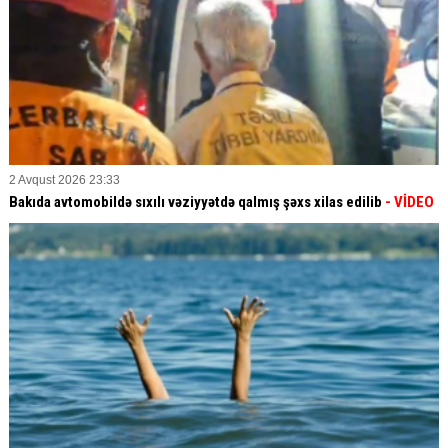
2 Avqust 2026 23:33
Bakıda avtomobildə sıxılı vəziyyətdə qalmış şəxs xilas edilib
- VİDEO