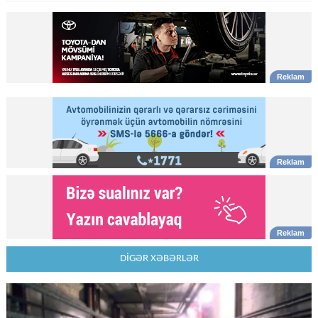
DİGƏR XƏBƏRLƏR