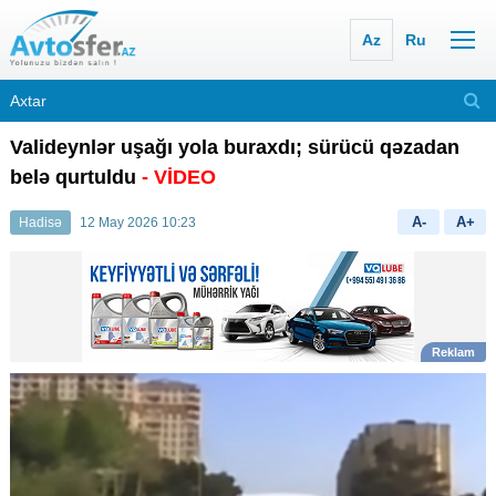
Az
Ru
Valideynlər uşağı yola buraxdı; sürücü qəzadan
belə qurtuldu
- VİDEO
A-
A+
Hadisə
12 May 2026 10:23