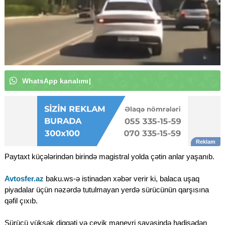
W
h
a
t
s
A
p
p
k
a
n
a
l
ı
m
ı
z
a
a
b
u
n
ə
o
l
u
n
|
Paytaxt küçələrindən birində magistral yolda çətin anlar yaşanıb.
Avtosfer.az
baku.ws-ə istinadən xəbər verir ki, balaca uşaq
piyadalar üçün nəzərdə tutulmayan yerdə sürücünün qarşısına
qəfil çıxıb.
Sürücü yüksək diqqəti və çevik manevri sayəsində hadisədən