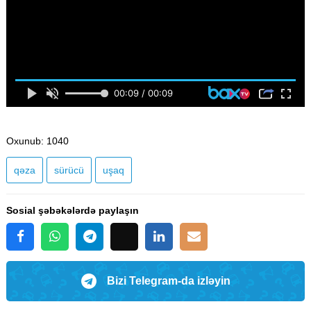
Oxunub
: 1040
qəza
sürücü
uşaq
Sosial şəbəkələrdə paylaşın
Bizi Telegram-da izləyin