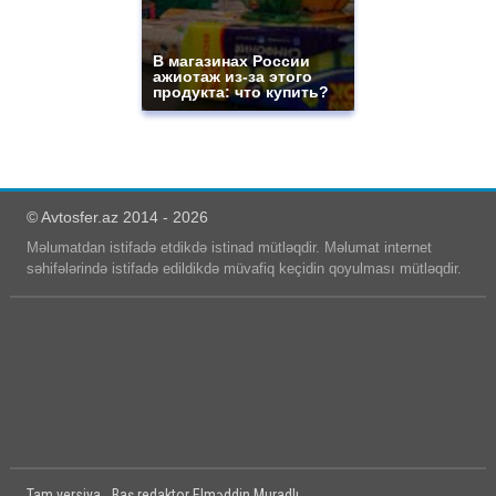
В магазинах России
ажиотаж из-за этого
продукта: что купить?
© Avtosfer.az 2014 - 2026
Məlumatdan istifadə etdikdə istinad mütləqdir. Məlumat internet
səhifələrində istifadə edildikdə müvafiq keçidin qoyulması mütləqdir.
Tam versiya
Baş redaktor Elməddin Muradlı