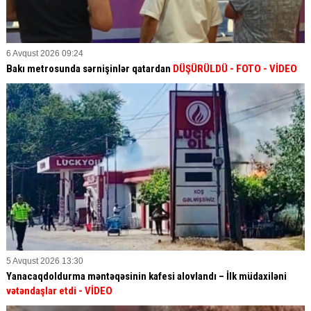
6 Avqust 2026 09:24
Bakı metrosunda sərnişinlər qatardan
DÜŞÜRÜLDÜ - FOTO - VİDEO
5 Avqust 2026 13:30
Yanacaqdoldurma məntəqəsinin kafesi alovlandı – İlk müdaxiləni
vətəndaşlar etdi
- VİDEO