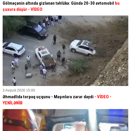
Gölməçənin altında gizlənən təhlükə: Gündə 20-30 avtomobil
bu
çuxura düşür
- VİDEO
3 Avqust 2026 15:00
Əhmədlidə torpaq uçqunu - Maşınlara zərər dəydi
- VİDEO
-
YENİLƏNİB