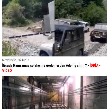
6 Avqust 2026 18:07
İlisuda Ramramay şəlaləsinə gedənlərdən ödəniş alınır? -
İDDİA
-
VİDEO