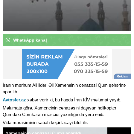
W
h
a
t
s
A
p
p
k
a
n
a
l
ı
m
ı
z
a
a
b
u
n
ə
o
l
u
n
|
İranın mərhum Ali lideri Əli Xameneinin cənazəsi Qum şəhərinə
aparılıb.
Avtosfer.az
xəbər verir ki, bu haqda İran KİV məlumat yayıb.
Məlumata görə, Xameneinin cənazəsini daşıyan helikopter
Qumdakı Cəmkəran məscidi yaxınlığında yerə enib.
Vida mərasiminin sabah keçiriləcəyi bildirilir.