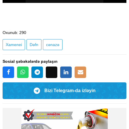
Oxunub
: 290
Xamenei
Dəfn
cənazə
Sosial şəbəkələrdə paylaşın
Bizi Telegram-da izləyin