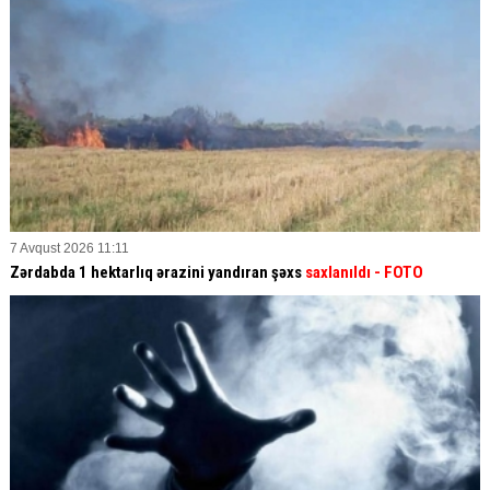
7 Avqust 2026 11:11
Zərdabda 1 hektarlıq ərazini yandıran şəxs
saxlanıldı
- FOTO