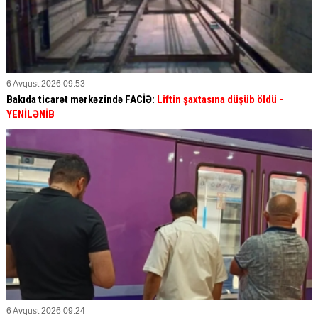
6 Avqust 2026 09:53
Bakıda ticarət mərkəzində FACİƏ:
Liftin şaxtasına düşüb öldü
-
YENİLƏNİB
6 Avqust 2026 09:24