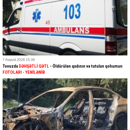
7 Avqust 2026 15:39
Tovuzda
DƏHŞƏTLİ QƏTL
- Öldürülən qadının və tutulan qohumun
FOTOLARI
- YENİLƏNİB