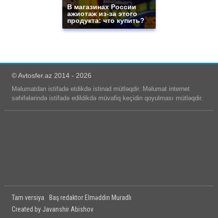
В магазинах России
ажиотаж из-за этого
продукта: что купить?
© Avtosfer.az 2014 - 2026
Məlumatdan istifadə etdikdə istinad mütləqdir. Məlumat internet
səhifələrində istifadə edildikdə müvafiq keçidin qoyulması mütləqdir.
Tam versiya
Baş redaktor Elməddin Muradlı
Created by Javanshir Abishov