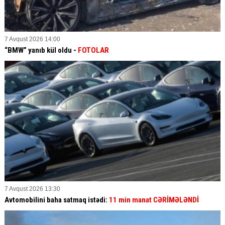
7 Avqust 2026 14:00
“BMW” yanıb kül oldu -
FOTOLAR
7 Avqust 2026 13:30
Avtomobilini baha satmaq istədi:
11 min manat CƏRİMƏLƏNDİ