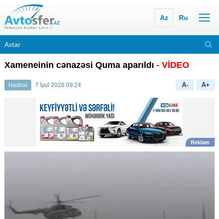
Az
Ru
Xameneinin cənazəsi Quma aparıldı
- VİDEO
A-
A+
Hadisə
7 İyul 2026 09:24