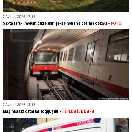
7 Avqust 2026 17:46
Saxta tarixi məkan düzəldən şəxsə həbs və cərimə cəzası
- FOTO
7 Avqust 2026 15:46
Maşinistsiz qatarlar toqquşdu -
18 İLDƏ İLK DƏFƏ