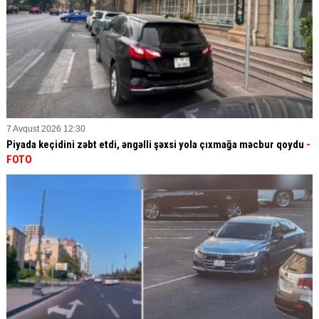
7 Avqust 2026 12:30
Piyada keçidini zəbt etdi, əngəlli şəxsi yola çıxmağa məcbur qoydu
-
FOTO