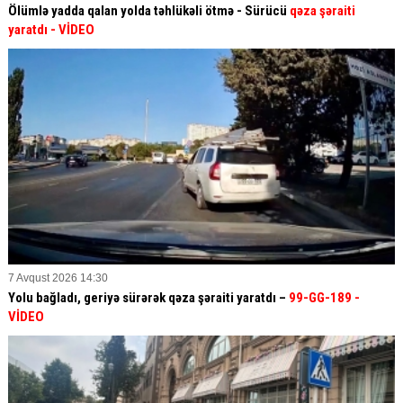
Ölümlə yadda qalan yolda təhlükəli ötmə - Sürücü
qəza şəraiti
yaratdı
- VİDEO
7 Avqust 2026 14:30
Yolu bağladı, geriyə sürərək qəza şəraiti yaratdı –
99-GG-189
-
VİDEO