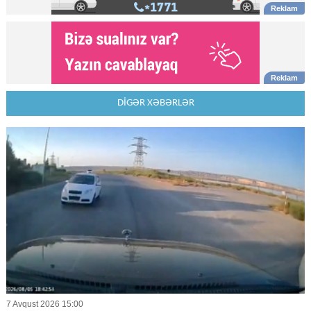
DİGƏR XƏBƏRLƏR
7 Avqust 2026 15:00