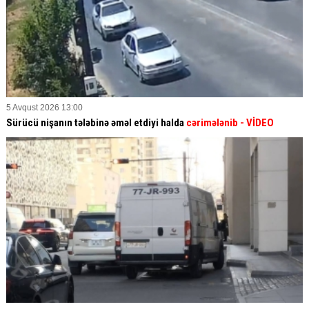
5 Avqust 2026 13:00
Sürücü nişanın tələbinə əməl etdiyi halda
cərimələnib
- VİDEO