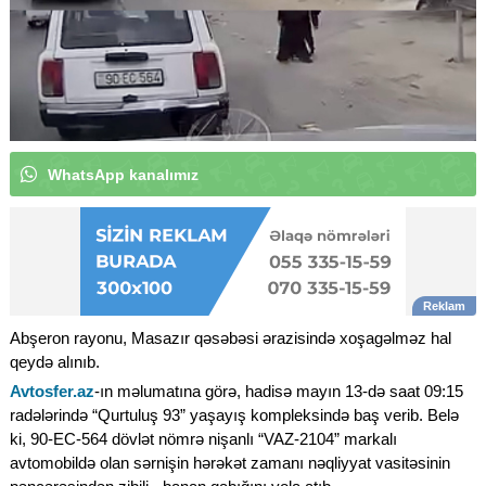
W
h
a
t
s
A
p
p
k
a
n
a
l
ı
m
ı
z
a
a
b
u
n
ə
o
l
u
n
|
Abşeron rayonu, Masazır qəsəbəsi ərazisində xoşagəlməz hal
qeydə alınıb.
Avtosfer.az
-ın məlumatına görə, hadisə mayın 13-də saat 09:15
radələrində “Qurtuluş 93” yaşayış kompleksində baş verib. Belə
ki, 90-EC-564 dövlət nömrə nişanlı “VAZ-2104” markalı
avtomobildə olan sərnişin hərəkət zamanı nəqliyyat vasitəsinin