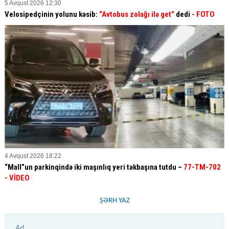
5 Avqust 2026 12:30
Velosipedçinin yolunu kəsib:
“Avtobus zolağı ilə get”
dedi
- FOTO
4 Avqust 2026 18:22
“Mall”un parkinqində iki maşınlıq yeri təkbaşına tutdu –
77-TM-702
- VİDEO
ŞƏRH YAZ
Ad