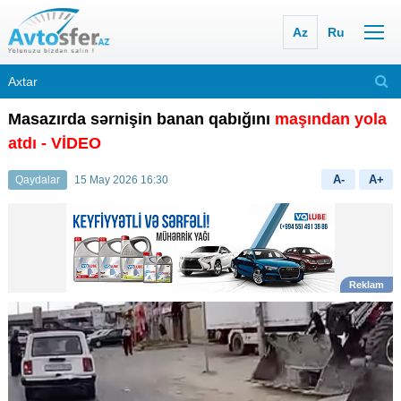
Az
Ru
Masazırda sərnişin banan qabığını
maşından yola
atdı
- VİDEO
A-
A+
Qaydalar
15 May 2026 16:30