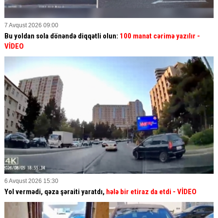
7 Avqust 2026 09:00
Bu yoldan sola dönəndə diqqətli olun:
100 manat cərimə yazılır
-
VİDEO
6 Avqust 2026 15:30
Yol vermədi, qəza şəraiti yaratdı,
hələ bir etiraz da etdi
- VİDEO