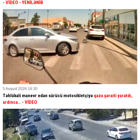
- VİDEO
- YENİLƏNİB
5 Avqust 2026 16:30
Təhlükəli manevr edən sürücü motosikletçiyə
qəza şəraiti yaratdı,
ardınca…
- VİDEO