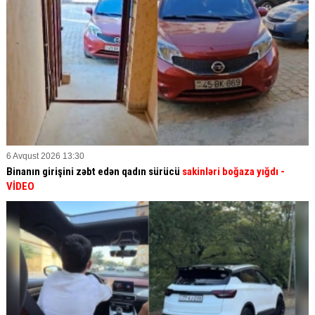
6 Avqust 2026 13:30
Binanın girişini zəbt edən qadın sürücü
sakinləri boğaza yığdı
-
VİDEO