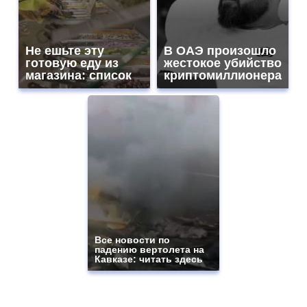
Не ешьте эту
В ОАЭ произошло
готовую еду из
жестокое убийство
магазина: список
криптомиллионера
Все новости по
падению вертолета на
Кавказе: читать здесь