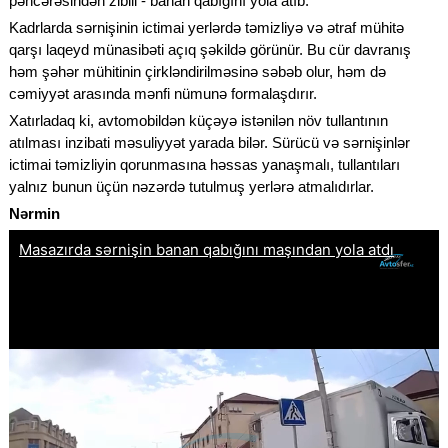
pəncərəsindən zibili - banan qabığını yola atıb.
Kadrlarda sərnişinin ictimai yerlərdə təmizliyə və ətraf mühitə
qarşı laqeyd münasibəti açıq şəkildə görünür. Bu cür davranış
həm şəhər mühitinin çirkləndirilməsinə səbəb olur, həm də
cəmiyyət arasında mənfi nümunə formalaşdırır.
Xatırladaq ki, avtomobildən küçəyə istənilən növ tullantının
atılması inzibati məsuliyyət yarada bilər. Sürücü və sərnişinlər
ictimai təmizliyin qorunmasına həssas yanaşmalı, tullantıları
yalnız bunun üçün nəzərdə tutulmuş yerlərə atmalıdırlar.
Nərmin