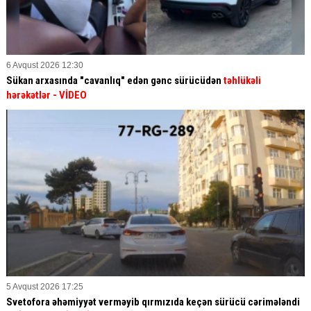
6 Avqust 2026 12:30
Sükan arxasında "cavanlıq" edən gənc sürücüdən
təhlükəli
hərəkətlər
- VİDEO
5 Avqust 2026 17:25
Svetofora əhəmiyyət verməyib qırmızıda keçən sürücü cərimələndi