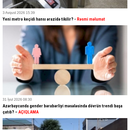
3 Avqust 2026 15:39
Yeni metro keçidi hansı ərazidə tikilir? -
Rəsmi məlumat
31 İyul 2026 08:30
Azərbaycanda gender bərabərliyi məsələsində dövrün trendi başa
çatıb? –
AÇIQLAMA