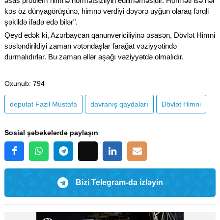
əsas problem himnə hörmətsizliyin edilməməsidir. Hörməti isə hər
kəs öz dünyagörüşünə, himnə verdiyi dəyərə uyğun olaraq fərqli
şəkildə ifadə edə bilər".
Qeyd edək ki, Azərbaycan qanunvericiliyinə əsasən, Dövlət Himni
səsləndirildiyi zaman vətəndaşlar farağat vəziyyətində
durmalıdırlar. Bu zaman əllər aşağı vəziyyətdə olmalıdır.
Oxunub
: 794
deputat Fazil Mustafa
davranış qaydaları
Dövlət Himni
Sosial şəbəkələrdə paylaşın
Bizi Telegram-da izləyin