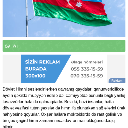
W
h
a
t
s
A
p
p
k
a
n
a
l
ı
m
ı
z
|
Dövlət Himni səsləndirilərkən davranış qaydaları qanunvericilikdə
aydın şəkildə müəyyən edilsə də, cəmiyyətdə bununla bağlı yanlış
təsəvvürlər hələ də qalmaqdadır. Belə ki, bəzi insanlar, hətta
dövlət vəzifəsi tutan şəxslər də himn ifa olunarkən sağ əllərini ürək
nahiyəsinə qoyurlar. Oxşar hallara məktəblərdə də rast gəlinir və
bir çox şagird himn zamanı necə davranmalı olduğunu dəqiq
bilmir.