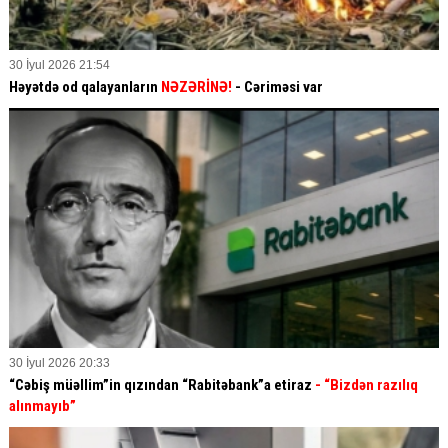
30 İyul 2026 21:54
Həyətdə od qalayanların
NƏZƏRİNƏ!
- Cəriməsi var
30 İyul 2026 20:33
“Cəbiş müəllim”in qızından “Rabitəbank”a etiraz
- “Bizdən razılıq
alınmayıb”