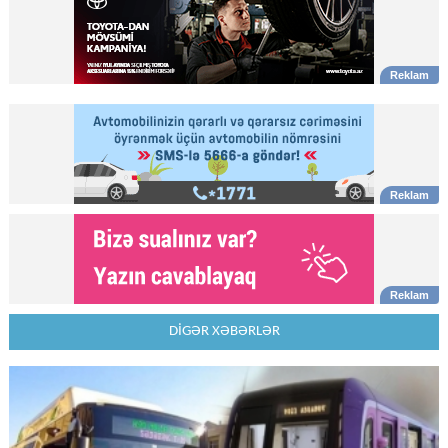
DİGƏR XƏBƏRLƏR