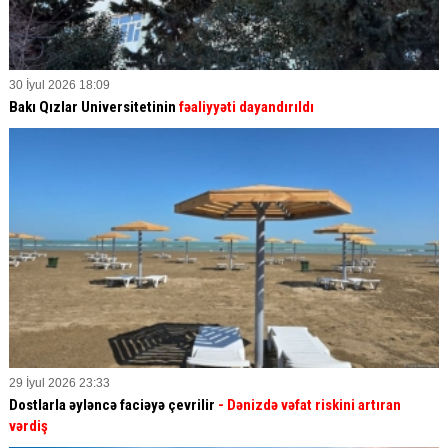
30 İyul 2026 18:09
Bakı Qızlar Universitetinin
fəaliyyəti dayandırıldı
29 İyul 2026 23:33
Dostlarla əyləncə faciəyə çevrilir
- Dənizdə vəfat riskini artıran
vərdiş