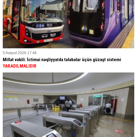
5 Avqust 2026 17:46
Millət vəkili: İctimai nəqliyyatda tələbələr üçün güzəşt sistemi
YARADILMALIDIR