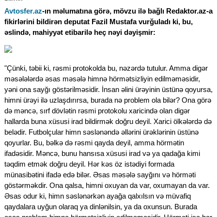
Avtosfer.az
-ın məlumatına görə, mövzu ilə bağlı Redaktor.az-a
fikirlərini bildirən deputat Fazil Mustafa vurğuladı ki, bu,
əslində, mahiyyət etibarilə heç nəyi dəyişmir:
"Çünki, təbii ki, rəsmi protokolda bu, nəzərdə tutulur. Amma digər
məsələlərdə əsas məsələ himnə hörmətsizliyin edilməməsidir,
yəni ona sayğı göstərilməsidir. İnsan əlini ürəyinin üstünə qoyursa,
himni ürəyi ilə uzlaşdırırsa, burada nə problem ola bilər? Ona görə
də məncə, sırf dövlətin rəsmi protokolu xaricində olan digər
hallarda buna xüsusi irad bildirmək doğru deyil. Xarici ölkələrdə də
belədir. Futbolçular himn səslənəndə əllərini ürəklərinin üstünə
qoyurlar. Bu, bəlkə də rəsmi qayda deyil, amma hörmətin
ifadəsidir. Məncə, bunu hansısa xüsusi irad və ya qadağa kimi
təqdim etmək doğru deyil. Hər kəs öz istədiyi formada
münasibətini ifadə edə bilər. Əsas məsələ sayğını və hörməti
göstərməkdir. Ona qalsa, himni oxuyan da var, oxumayan da var.
Əsas odur ki, himn səslənərkən ayağa qalxılsın və müvafiq
qaydalara uyğun olaraq ya dinlənilsin, ya da oxunsun. Burada