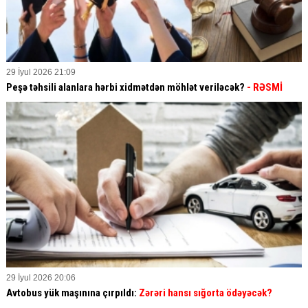
29 İyul 2026 21:09
Peşə təhsili alanlara hərbi xidmətdən möhlət veriləcək?
- RƏSMİ
29 İyul 2026 20:06
Avtobus yük maşınına çırpıldı:
Zərəri hansı sığorta ödəyəcək?