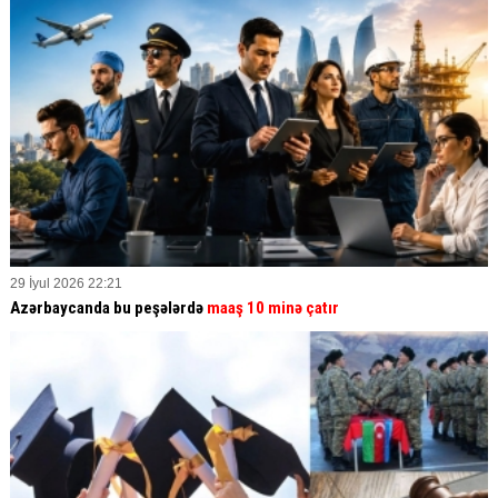
29 İyul 2026 22:21
Azərbaycanda bu peşələrdə
maaş 10 minə çatır