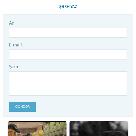
ŞƏRH YAZ
Ad
E-mail
Şərh
GÖNDƏR