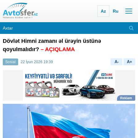
Az
Ru
Dövlət Himni zamanı əl ürəyin üstünə
qoyulmalıdır?
– AÇIQLAMA
A-
A+
Sosial
22 İyun 2026 19:39