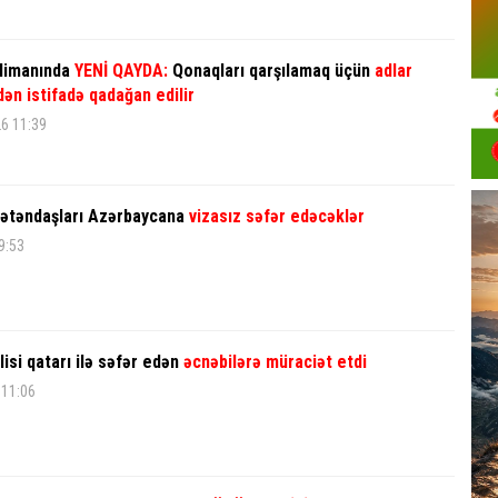
limanında
YENİ QAYDA:
Qonaqları qarşılamaq üçün
adlar
dən istifadə qadağan edilir
6 11:39
 vətəndaşları Azərbaycana
vizasız səfər edəcəklər
9:53
isi qatarı ilə səfər edən
əcnəbilərə müraciət etdi
 11:06