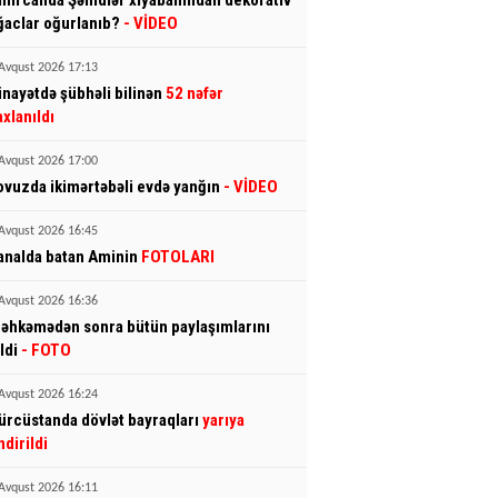
mircanda Şəhidlər xiyabanından dekorativ
ğaclar oğurlanıb?
- VİDEO
Avqust 2026 17:13
inayətdə şübhəli bilinən
52 nəfər
axlanıldı
Avqust 2026 17:00
ovuzda ikimərtəbəli evdə yanğın
- VİDEO
Avqust 2026 16:45
analda batan Aminin
FOTOLARI
Avqust 2026 16:36
əhkəmədən sonra bütün paylaşımlarını
ldi
- FOTO
Avqust 2026 16:24
ürcüstanda dövlət bayraqları
yarıya
ndirildi
Avqust 2026 16:11