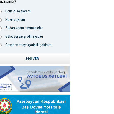
azırsınız?
Ucuz olsa alaram
Hazır deyiləm
5 ildən sonra baxmaq olar
Gələcəyi yaxşı olmayacaq
Cavab verməyə çətinlik çəkirəm