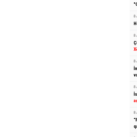
"
8 
H
8 
Ç
X
8 
İ
v
8 
İ
a
8 
“
q