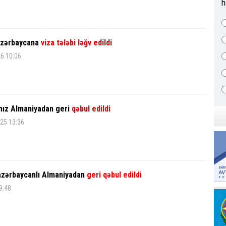
h
Azərbaycana
viza tələbi ləğv edildi
26 10:06
mız Almaniyadan geri
qəbul edildi
25 13:36
azərbaycanlı Almaniyadan
geri qəbul edildi
9:48