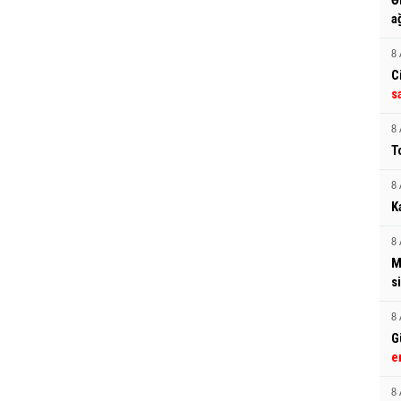
Ə
a
8 
C
s
8 
T
8 
K
8 
M
si
8 
G
e
8 