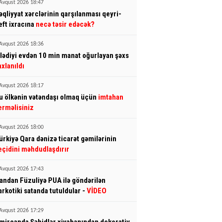
Avqust 2026 18:47
əqliyyat xərclərinin qarşılanması qeyri-
eft ixracına
necə təsir edəcək?
Avqust 2026 18:36
şlədiyi evdən 10 min manat oğurlayan şəxs
axlanıldı
Avqust 2026 18:17
u ölkənin vətəndaşı olmaq üçün
imtahan
erməlisiniz
Avqust 2026 18:00
ürkiyə Qara dənizə ticarət gəmilərinin
eçidini məhdudlaşdırır
Avqust 2026 17:43
randan Füzuliyə PUA ilə göndərilən
arkotiki satanda tutuldular -
VİDEO
Avqust 2026 17:29