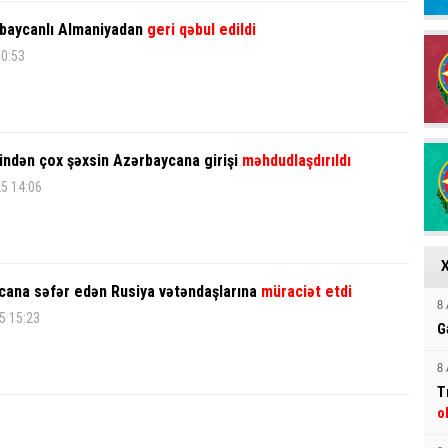
rbaycanlı Almaniyadan
geri qəbul edildi
10:53
indən çox şəxsin Azərbaycana girişi
məhdudlaşdırıldı
25 14:06
ana səfər edən Rusiya vətəndaşlarına
müraciət etdi
8 
5 15:23
G
8 
T
o