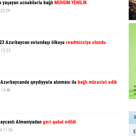
yaşayan əcnəbilərlə bağlı
MÜHÜM YENİLİK
 22:39
23 Azərbaycan vətəndaşı ölkəyə
readmissiya olundu
 12:23
 Azərbaycanda qeydiyyata alınması ilə
bağlı müraciət edib
 14:48
aycanlı Almaniyadan
geri qəbul edildi
26 11:06
E