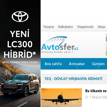
Yarışma
Kalkulyator
Haqqımızda
Əlaqə
Ana səhifə
Avtoxəbər
Gündəm
+
+
TEQ - DÖVLƏT MİQRASİYA XİDMƏTİ
Bu ölkənin və
1 Avqust 202