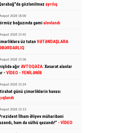
Qarabağ"da gözlənilməz
ayrılıq
Avqust 2026 16:00
örmüz boğazında gəmi
alovlandı
Avqust 2026 15:45
imərliklərə üz tutan
VƏTƏNDAŞLARA
ƏBƏRDARLIQ
Avqust 2026 15:36
mişlidə ağır
AVTOQƏZA:
Xəsarət alanlar
ar -
VİDEO
- YENİLƏNİB
Avqust 2026 15:24
stirahət günü çimərliklərin havası
çıqlandı
Avqust 2026 15:13
Prezident İlham Əliyev müharibəni
azandı, həm də sülhü qazandı!”
- VİDEO