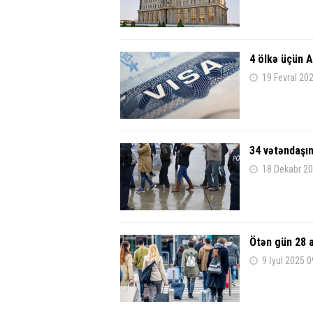
4 ölkə üçün 
19 Fevral 20
34 vətəndaşı
18 Dekabr 20
Ötən gün 28 
9 İyul 2025 0