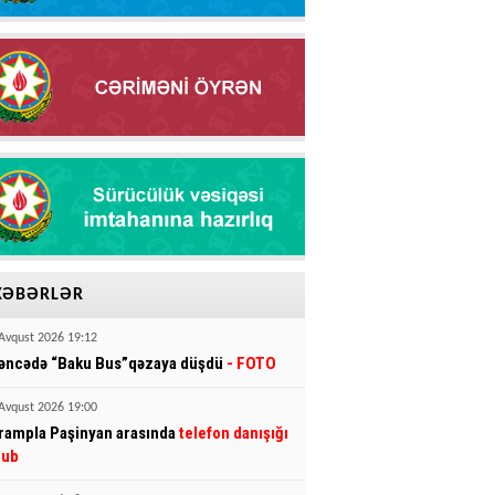
XƏBƏRLƏR
Avqust 2026 19:12
əncədə “Baku Bus”qəzaya düşdü
- FOTO
Avqust 2026 19:00
rampla Paşinyan arasında
telefon danışığı
lub