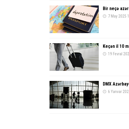
Bir neçə azə
7 May 2025 
Keçən il 10 m
19 Fevral 20
DMX Azərbayc
6 Yanvar 202