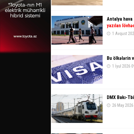
Antalya hava 
yazılan lövhə
1 Avqust 202
Bu ölkələrin
1 İyul 2026 0
DMX Bakı-Tbil
26 May 2026