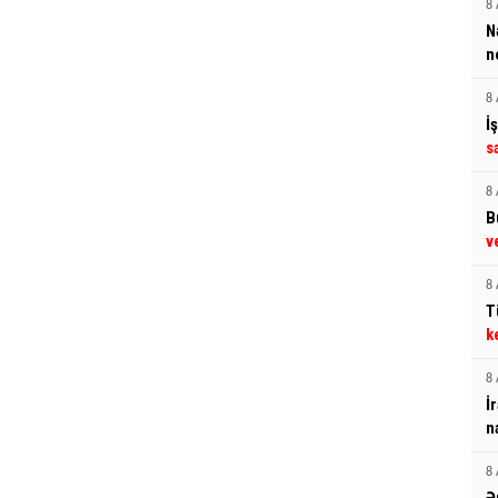
8 
N
n
8 
İ
s
8 
B
v
8 
T
k
8 
İ
n
8 