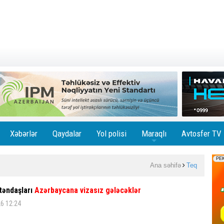
Xəbərlər
Qaydalar
Yol polisi
Maraqlı
Avtosfer TV
+
Ana səhifə
Teq
təndaşları
Azərbaycana vizasız gələcəklər
6 12:24