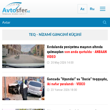
Az
Ru
TEQ - NİZAMİ GƏNCƏVİ KÜÇƏSİ
Xırdalanda yeniyetmə maşının altında
qalmaqdan
son anda qurtuldu
- ANBAAN
VİDEO
20 May 2026 14:00
Gəncədə “Hyundai” və “Dacia” toqquşdu,
iki nəfər yaralandı
- VİDEO
23 Yanvar 2026 18:00