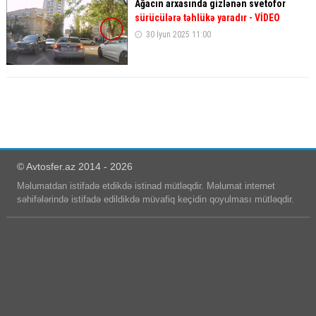
Ağacın arxasında gizlənən svetofor
sürücülərə təhlükə yaradır
- VİDEO
30 İyun 2025 11:00
© Avtosfer.az 2014 - 2026
Məlumatdan istifadə etdikdə istinad mütləqdir. Məlumat internet
səhifələrində istifadə edildikdə müvafiq keçidin qoyulması mütləqdir.