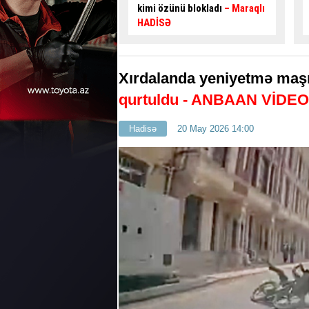
nü blokladı
– Maraqlı
yolunda sürücüləri təngə
gətirən problemlər -
RƏSMİ
AÇIQLAMA
Xırdalanda yeniyetmə maş
qurtuldu
- ANBAAN VİDEO
Hadisə
20 May 2026 14:00