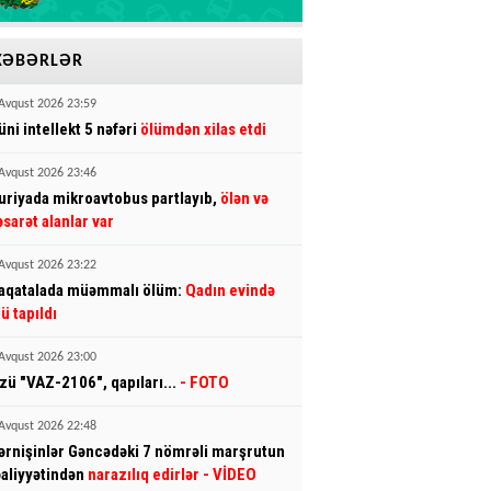
XƏBƏRLƏR
Avqust 2026 23:59
üni intellekt 5 nəfəri
ölümdən xilas etdi
Avqust 2026 23:46
uriyada mikroavtobus partlayıb,
ölən və
əsarət alanlar var
Avqust 2026 23:22
aqatalada müəmmalı ölüm:
Qadın evində
lü tapıldı
Avqust 2026 23:00
zü "VAZ-2106", qapıları...
- FOTO
Avqust 2026 22:48
ərnişinlər Gəncədəki 7 nömrəli marşrutun
əaliyyətindən
narazılıq edirlər
- VİDEO