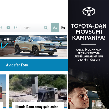
Az
Ru
Avtosfer Foto
Qəzaya səbəb olan qadın
Yol vermədi, qəza şər