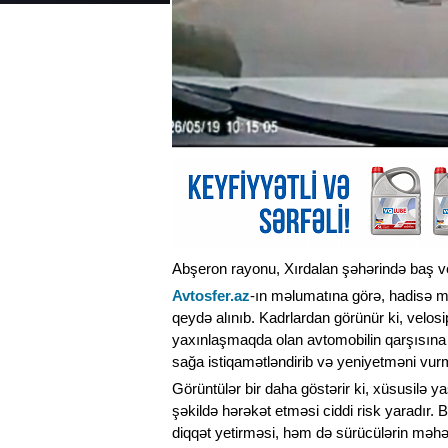
Abşeron rayonu, Xırdalan şəhərində baş ve
Avtosfer.az
-ın məlumatına görə, hadisə 
qeydə alınıb. Kadrlardan görünür ki, velosi
yaxınlaşmaqda olan avtomobilin qarşısına 
sağa istiqamətləndirib və yeniyetməni vu
Görüntülər bir daha göstərir ki, xüsusilə 
şəkildə hərəkət etməsi ciddi risk yaradır.
diqqət yetirməsi, həm də sürücülərin məhəl