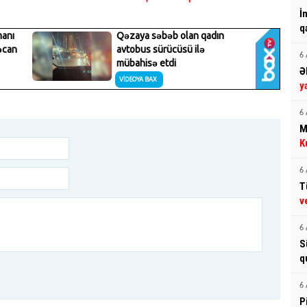
İ
q
6 
Ə
y
6 
M
K
6 
T
v
6 
S
q
6 
P