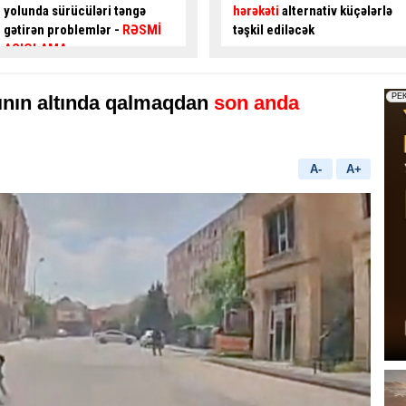
hərəkəti
alternativ küçələrlə
gedənlərdən ödəniş alınır? -
təşkil ediləcək
İDDİA
- VİDEO
ının altında qalmaqdan
son anda
A-
A+