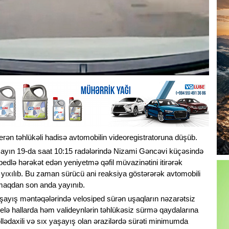
rən təhlükəli hadisə avtomobilin videoregistratoruna düşüb.
mayın 19-da saat 10:15 radələrində Nizami Gəncəvi küçəsində
pedlə hərəkət edən yeniyetmə qəfil müvazinətini itirərək
yıxılıb. Bu zaman sürücü ani reaksiya göstərərək avtomobili
rmaqdan son anda yayınıb.
yaşayış məntəqələrində velosiped sürən uşaqların nəzarətsiz
 Belə hallarda həm valideynlərin təhlükəsiz sürmə qaydalarına
lədaxili və sıx yaşayış olan ərazilərdə sürəti minimumda