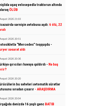
mişlidə uşaq velosepedlə traktorun altında
alaraq
ÖLÜB
Avqust 2026 21:03
lcəzairdə sərnişin avtobusu aşdı:
6 ölü, 22
aralı
Avqust 2026 20:51
otosikletlə “Mercedes” toqquşdu -
uryer xəsarət aldı
Avqust 2026 20:36
ürkiyə qırıcıları havaya qaldırdı -
Nə baş
erir?
Avqust 2026 20:20
ürücülərin bu səhvləri avtomatik sürətlər
utusunu sıradan çıxarır
- ARAŞDIRMA
Avqust 2026 20:04
irşağıda dənizdə 16 yaşlı gənc
BATIB