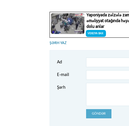
ŞƏRH YAZ
Ad
E-mail
Şərh
GÖNDƏR