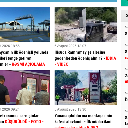
6 
S
6 
t 2026 18:56
6 Avqust 2026 18:07
S
ycanın ilk ödənişli yolunda
İlisuda Ramramay şəlaləsinə
x
ləri təngə gətirən
gedənlərdən ödəniş alınır? -
İDDİA
mlər -
RƏSMİ AÇIQLAMA
- VİDEO
6 
Z
ö
6 
Ö
t 2026 09:24
5 Avqust 2026 13:30
6 
etrosunda sərnişinlər
Yanacaqdoldurma məntəqəsinin
S
dan
DÜŞÜRÜLDÜ - FOTO -
kafesi alovlandı – İlk müdaxiləni
f
vətəndaşlar etdi
- VİDEO