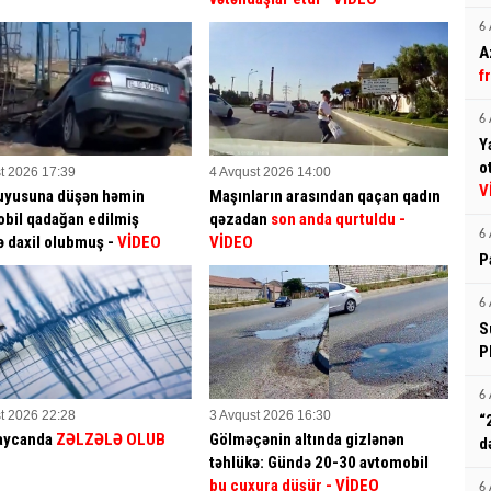
6 
A
f
6 
Y
o
t 2026 17:39
4 Avqust 2026 14:00
V
uyusuna düşən həmin
Maşınların arasından qaçan qadın
bil qadağan edilmiş
qəzadan
son anda qurtuldu
-
6 
ə daxil olubmuş -
VİDEO
VİDEO
P
6 
S
P
6 
t 2026 22:28
3 Avqust 2026 16:30
“
aycanda
ZƏLZƏLƏ OLUB
Gölməçənin altında gizlənən
d
təhlükə: Gündə 20-30 avtomobil
bu çuxura düşür
- VİDEO
6 