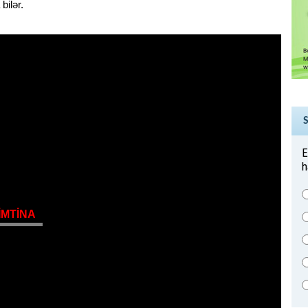
bilər.
E
h