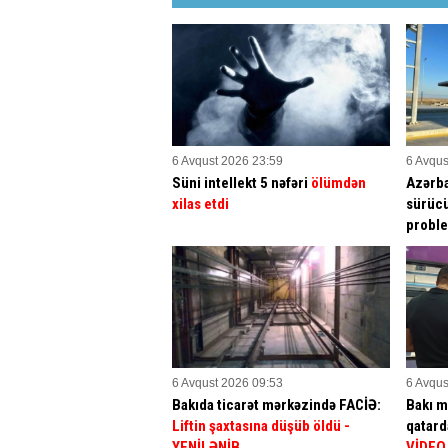
6 Avqust 2026 23:59
6 Avqus
Süni intellekt 5 nəfəri
ölümdən
Azərba
xilas etdi
sürücü
proble
6 Avqust 2026 09:53
6 Avqus
Bakıda ticarət mərkəzində FACİƏ:
Bakı m
Liftin şaxtasına düşüb öldü
-
qatar
YENİLƏNİB
VİDEO