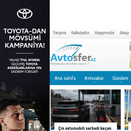
Yarışma
Kalkulyator
Haqqımızda
Əlaqə
Ana səhifə
Avtoxəbər
Gündəm
+
+
mobili sərhədi keçən
Azərbaycanın ilk ödənişli