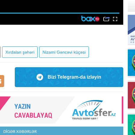
Xırdalan şəhəri
Nizami Gəncəvi küçəsi
Bizi Telegram-da izləyin
DİGƏR XƏBƏRLƏR