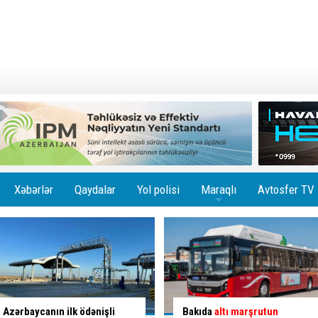
Xəbərlər
Qaydalar
Yol polisi
Maraqlı
Avtosfer TV
+
Bakıda
altı marşrutun
İlisuda Ramramay şəlaləsinə