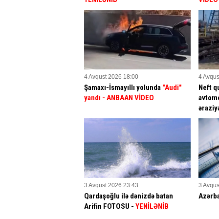
4 Avqust 2026 18:00
4 Avqus
Şamaxı-İsmayıllı yolunda
"Audi"
Neft q
yandı - ANBAAN VİDEO
avtomo
əraziy
3 Avqust 2026 23:43
3 Avqus
Qardaşoğlu ilə dənizdə batan
Azərb
Arifin FOTOSU
-
YENİLƏNİB