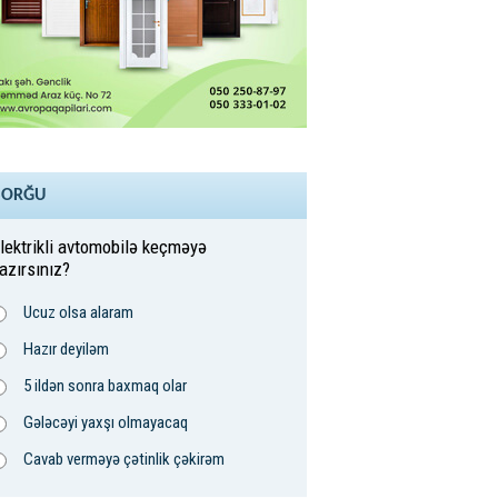
SORĞU
lektrikli avtomobilə keçməyə
azırsınız?
Ucuz olsa alaram
Hazır deyiləm
5 ildən sonra baxmaq olar
Gələcəyi yaxşı olmayacaq
Cavab verməyə çətinlik çəkirəm