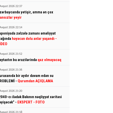
Avqust 2026 22:37
zərbaycanda yetişir, amma ən çox
ransızlar yeyir
Avqust 2026 22:14
aponiyada zəlzələ zamanı əməliyyat
tağında
həyəcan dolu anlar yaşandı
-
İDEO
Avqust 2026 21:52
aytaxtın bu ərazilərində
qaz olmayacaq
Avqust 2026 21:36
uraxanıda bir aydır davam edən su
ROBLEMİ -
Qurumdan AÇIQLAMA
Avqust 2026 21:20
2040-cı ilədək Bakının nəqliyyat xəritəsi
əyişəcək” -
EKSPERT
- FOTO
Avqust 2026 21:18