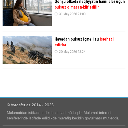
Qonşu ölkədə nəqliyyatın hamilələr üçün
pulsuz olması təklif edilir
31 May 2026 21:00
Havadan pulsuz içməli su
istehsal
edirlər
20 May 2026 23:24
© Avtosfer.az 2014 - 2026
Məlumatdan istifadə etdikdə istinad mütləqdir. Məlumat internet
səhifələrində istifadə edildikdə müvafiq keçidin qoyulması mütləqdir.