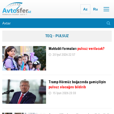
Az
Ru
TEQ - PULSUZ
Məktəbli formaları
pulsuz veriləcək?
20 İyul 2026 22:57
Tramp Hörmüz boğazında gəmiçiliyin
pulsuz olacağını bildirib
15 İyun 2026 23:33