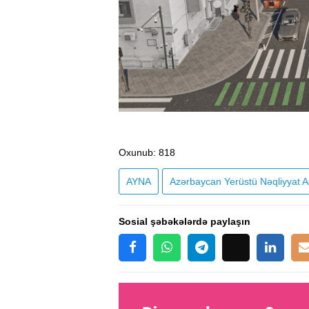
Oxunub
: 818
AYNA
Azərbaycan Yerüstü Nəqliyyat Ag
Sosial şəbəkələrdə paylaşın