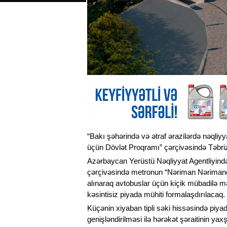
“Bakı şəhərində və ətraf ərazilərdə nəqliyy
üçün Dövlət Proqramı” çərçivəsində Təbriz
Azərbaycan Yerüstü Nəqliyyat Agentliyin
çərçivəsində metronun “Nəriman Nərimanov
alınaraq avtobuslar üçün kiçik mübadilə mə
kəsintisiz piyada mühiti formalaşdırılacaq.
Küçənin xiyaban tipli səki hissəsində piyad
genişləndirilməsi ilə hərəkət şəraitinin yax