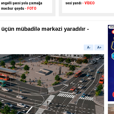
sexi yandı
- VİDEO
Sürücü ÖLDÜ
üçün mübadilə mərkəzi yaradılır -
A-
A+