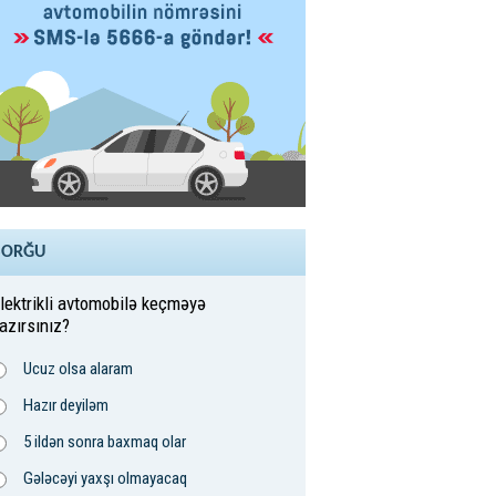
SORĞU
lektrikli avtomobilə keçməyə
azırsınız?
Ucuz olsa alaram
Hazır deyiləm
5 ildən sonra baxmaq olar
Gələcəyi yaxşı olmayacaq