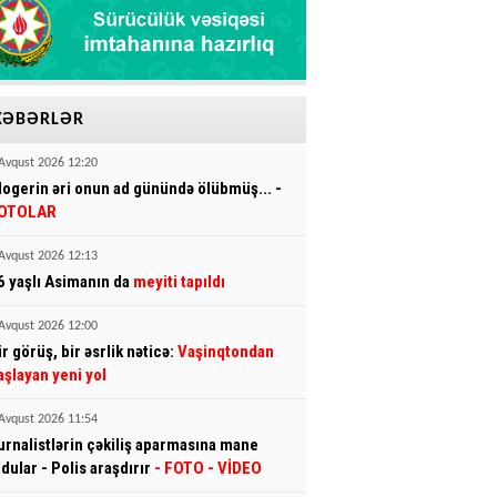
XƏBƏRLƏR
Avqust 2026 12:20
logerin əri onun ad günündə ölübmüş... -
OTOLAR
Avqust 2026 12:13
6 yaşlı Asimanın da
meyiti tapıldı
Avqust 2026 12:00
ir görüş, bir əsrlik nəticə:
Vaşinqtondan
aşlayan yeni yol
Avqust 2026 11:54
urnalistlərin çəkiliş aparmasına mane
ldular - Polis araşdırır
- FOTO
- VİDEO