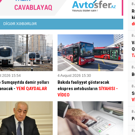
8 
R
k
d
DİGƏR XƏBƏRLƏR
8 
V
Q
T
8 
B
t 2026 15:54
4 Avqust 2026 15:30
ə Sumqayıtda dəmir yolları
Bakıda fəaliyyət göstərəcək
8 
ənəcək -
YENİ QAYDALAR
ekspres avtobusların
SİYAHISI -
S
VİDEO
V
8 
P
8 