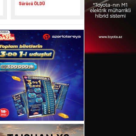
verib,
5 nəfər yaralanıb
gənc az qala
asfalta
yıxılacaqdı
- VİDEO