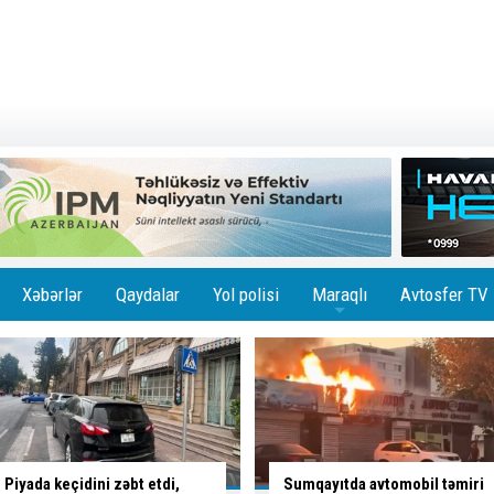
Xəbərlər
Qaydalar
Yol polisi
Maraqlı
Avtosfer TV
+
Sumqayıtda avtomobil təmiri
Maşın işıq dirəyinə çırpıldı -