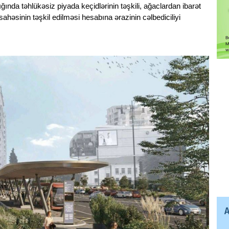
nda təhlükəsiz piyada keçidlərinin təşkili, ağaclardan ibarət
həsinin təşkil edilməsi hesabına ərazinin cəlbediciliyi