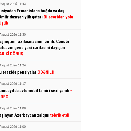
Avqust 2026 11:43
usiyadan Ermənistana buğda və daş
ömür daşıyan yük qatarı
Biləcəridən yola
üşüb
Avqust 2026 11:30
aşinqton razılaşmasının bir ili: Cənubi
afqazın geosiyasi xəritəsini dəyişən
ARİXİ DÖNÜŞ
Avqust 2026 11:24
u ərazidə pensiyalar
ÖDƏNİLDİ
Avqust 2026 11:17
umqayıtda avtomobil təmiri sexi yandı
-
İDEO
Avqust 2026 11:08
aşinyan Azərbaycan xalqını
təbrik etdi
Avqust 2026 11:00