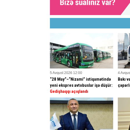
5 Avqust 2026 12:00
4 Avqus
“28 May”–“Nizami” istiqamətində
Bakı v
yeni ekspres avtobuslar işə düşür:
çəpərl
Gedişhaqqı açıqlandı