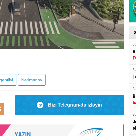
8 
B
F
8 
1
entliyi
Nərimanov
8 
B
b
Bizi Telegram-da izləyin
8 
J
o