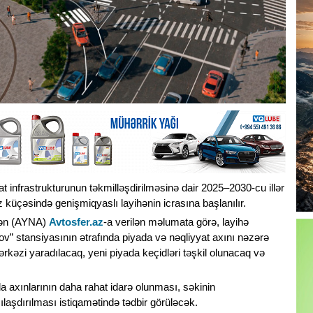
at infrastrukturunun təkmilləşdirilməsinə dair 2025–2030-cu illər
 küçəsində genişmiqyaslı layihənin icrasına başlanılır.
dən (AYNA)
Avtosfer.az
-a verilən məlumata görə, layihə
” stansiyasının ətrafında piyada və nəqliyyat axını nəzərə
rkəzi yaradılacaq, yeni piyada keçidləri təşkil olunacaq və
a axınlarının daha rahat idarə olunması, səkinin
şılaşdırılması istiqamətində tədbir görüləcək.