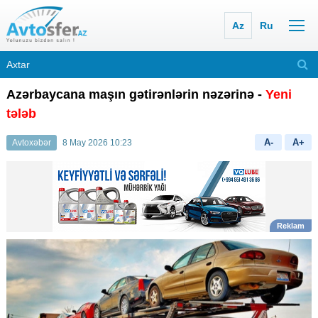
Az
Ru
Azərbaycana maşın gətirənlərin nəzərinə -
Yeni
tələb
A-
A+
Avtoxəbər
8 May 2026 10:23