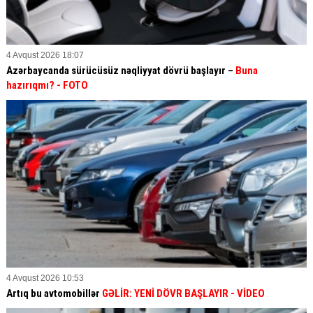
4 Avqust 2026 18:07
Azərbaycanda sürücüsüz nəqliyyat dövrü başlayır –
Buna
hazırıqmı?
- FOTO
4 Avqust 2026 10:53
Artıq bu avtomobillər
GƏLİR: YENİ DÖVR BAŞLAYIR
- VİDEO