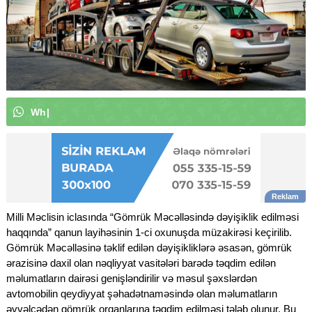
W
h
a
t
s
A
p
p
k
a
n
a
l
ı
m
ı
z
a
a
|
Milli Məclisin iclasında “Gömrük Məcəlləsində dəyişiklik edilməsi
haqqında” qanun layihəsinin 1-ci oxunuşda müzakirəsi keçirilib.
Gömrük Məcəlləsinə təklif edilən dəyişikliklərə əsasən, gömrük
ərazisinə daxil olan nəqliyyat vasitələri barədə təqdim edilən
məlumatların dairəsi genişləndirilir və məsul şəxslərdən
avtomobilin qeydiyyat şəhadətnaməsində olan məlumatların
əvvəlcədən gömrük orqanlarına təqdim edilməsi tələb olunur. Bu