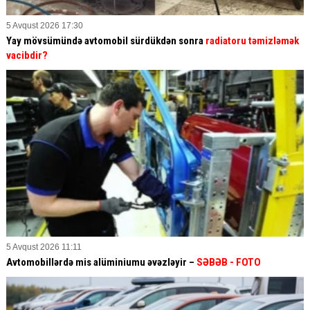
5 Avqust 2026 17:30
Yay mövsümündə avtomobil sürdükdən sonra
radiatoru təmizləmək
vacibdir?
5 Avqust 2026 11:11
Avtomobillərdə mis alüminiumu əvəzləyir –
SƏBƏB
- FOTO