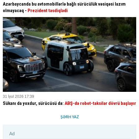
Azərbaycanda bu avtomobillərlə bağlı sürücülük vəsiqəsi lazım
olmayacaq -
Prezident təsdiqlədi
31 İyul 2026 17:39
Sükanı da yoxdur, sürücüsü də:
ABŞ-də robot-taksilər dövrü başlayır
ŞƏRH YAZ
Ad