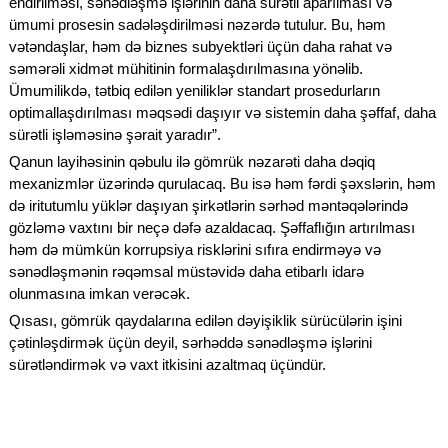
endirilməsi, sənədləşmə işlərinin daha sürətli aparılması və
ümumi prosesin sadələşdirilməsi nəzərdə tutulur. Bu, həm
vətəndaşlar, həm də biznes subyektləri üçün daha rahat və
səmərəli xidmət mühitinin formalaşdırılmasına yönəlib.
Ümumilikdə, tətbiq edilən yeniliklər standart prosedurların
optimallaşdırılması məqsədi daşıyır və sistemin daha şəffaf, daha
sürətli işləməsinə şərait yaradır”.
Qanun layihəsinin qəbulu ilə gömrük nəzarəti daha dəqiq
mexanizmlər üzərində qurulacaq. Bu isə həm fərdi şəxslərin, həm
də iritutumlu yüklər daşıyan şirkətlərin sərhəd məntəqələrində
gözləmə vaxtını bir neçə dəfə azaldacaq. Şəffaflığın artırılması
həm də mümkün korrupsiya risklərini sıfıra endirməyə və
sənədləşmənin rəqəmsal müstəvidə daha etibarlı idarə
olunmasına imkan verəcək.
Qısası, gömrük qaydalarına edilən dəyişiklik sürücülərin işini
çətinləşdirmək üçün deyil, sərhəddə sənədləşmə işlərini
sürətləndirmək və vaxt itkisini azaltmaq üçündür.