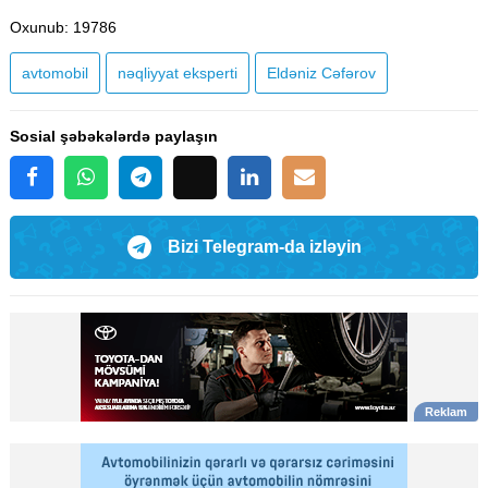
Oxunub
: 19786
avtomobil
nəqliyyat eksperti
Eldəniz Cəfərov
Sosial şəbəkələrdə paylaşın
Bizi Telegram-da izləyin