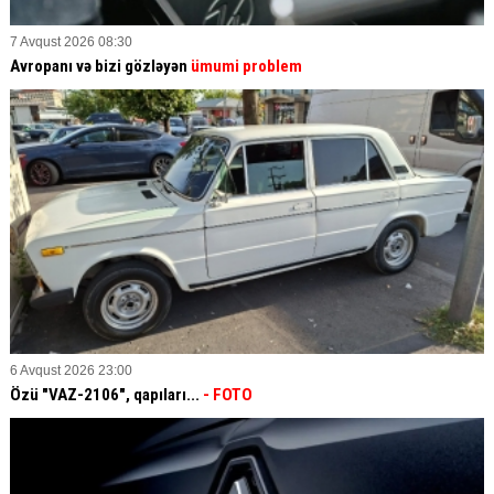
7 Avqust 2026 08:30
Avropanı və bizi gözləyən
ümumi problem
6 Avqust 2026 23:00
Özü "VAZ-2106", qapıları...
- FOTO