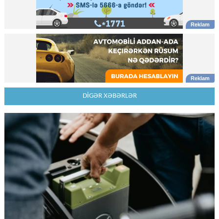
DİGƏR XƏBƏRLƏR