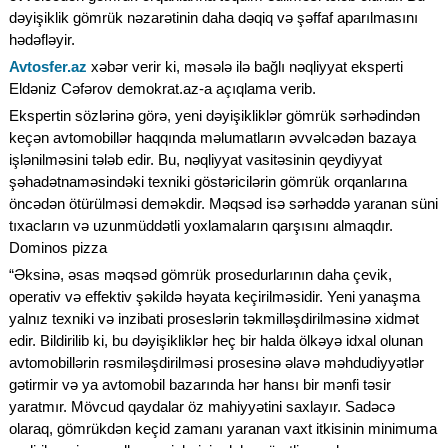
dəyişiklik gömrük nəzarətinin daha dəqiq və şəffaf aparılmasını
hədəfləyir.
Avtosfer.az
xəbər verir ki, məsələ ilə bağlı nəqliyyat eksperti
Eldəniz Cəfərov demokrat.az-a açıqlama verib.
Ekspertin sözlərinə görə, yeni dəyişikliklər gömrük sərhədindən
keçən avtomobillər haqqında məlumatların əvvəlcədən bazaya
işlənilməsini tələb edir. Bu, nəqliyyat vasitəsinin qeydiyyat
şəhadətnaməsindəki texniki göstəricilərin gömrük orqanlarına
öncədən ötürülməsi deməkdir. Məqsəd isə sərhəddə yaranan süni
tıxacların və uzunmüddətli yoxlamaların qarşısını almaqdır.
Dominos pizza
“Əksinə, əsas məqsəd gömrük prosedurlarının daha çevik,
operativ və effektiv şəkildə həyata keçirilməsidir. Yeni yanaşma
yalnız texniki və inzibati proseslərin təkmilləşdirilməsinə xidmət
edir. Bildirilib ki, bu dəyişikliklər heç bir halda ölkəyə idxal olunan
avtomobillərin rəsmiləşdirilməsi prosesinə əlavə məhdudiyyətlər
gətirmir və ya avtomobil bazarında hər hansı bir mənfi təsir
yaratmır. Mövcud qaydalar öz mahiyyətini saxlayır. Sadəcə
olaraq, gömrükdən keçid zamanı yaranan vaxt itkisinin minimuma