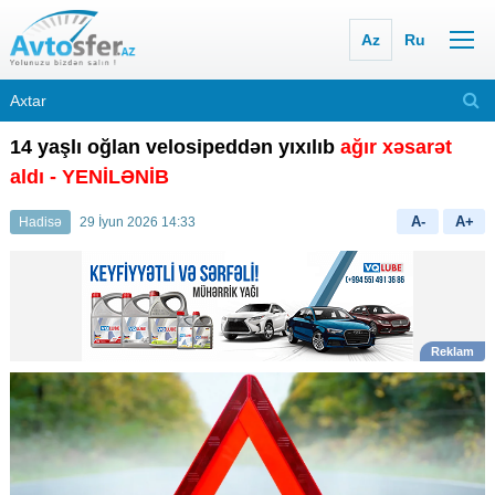
Az
Ru
14 yaşlı oğlan velosipeddən yıxılıb
ağır xəsarət
aldı
- YENİLƏNİB
A-
A+
Hadisə
29 İyun 2026 14:33