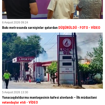
6 Avqust 2026 09:24
Bakı metrosunda sərnişinlər qatardan
DÜŞÜRÜLDÜ - FOTO - VİDEO
5 Avqust 2026 13:30
Yanacaqdoldurma məntəqəsinin kafesi alovlandı – İlk müdaxiləni
vətəndaşlar etdi
- VİDEO