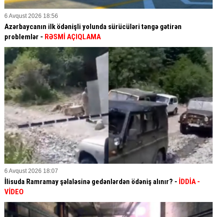
6 Avqust 2026 18:56
Azərbaycanın ilk ödənişli yolunda sürücüləri təngə gətirən
problemlər -
RƏSMİ AÇIQLAMA
6 Avqust 2026 18:07
İlisuda Ramramay şəlaləsinə gedənlərdən ödəniş alınır? -
İDDİA
-
VİDEO