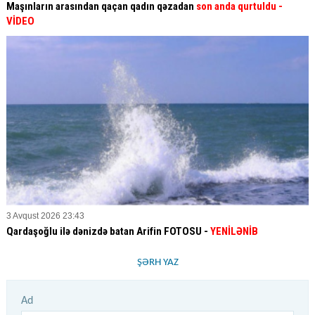
Maşınların arasından qaçan qadın qəzadan
son anda qurtuldu
-
VİDEO
3 Avqust 2026 23:43
Qardaşoğlu ilə dənizdə batan Arifin FOTOSU
-
YENİLƏNİB
ŞƏRH YAZ
Ad