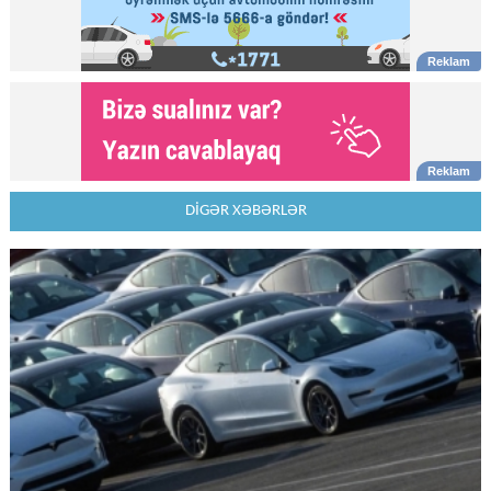
DİGƏR XƏBƏRLƏR