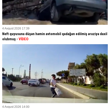
4 Avqust 2026 17:39
Neft quyusuna düşən həmin avtomobil qadağan edilmiş əraziyə daxil
olubmuş -
VİDEO
4 Avqust 2026 14:00