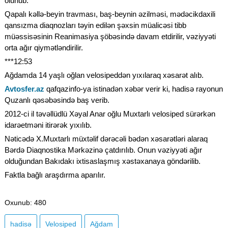
olunub.
Qapalı kəllə-beyin travması, baş-beynin əzilməsi, mədəcikdaxili
qansızma diaqnozları təyin edilən şəxsin müalicəsi tibb
müəssisəsinin Reanimasiya şöbəsində davam etdirilir, vəziyyəti
orta ağır qiymətləndirilir.
***12:53
Ağdamda 14 yaşlı oğlan velosipeddən yıxılaraq xəsarət alıb.
Avtosfer.az
qafqazinfo-ya istinadən xəbər verir ki, hadisə rayonun
Quzanlı qəsəbəsində baş verib.
2012-ci il təvəllüdlü Xəyal Anar oğlu Muxtarlı velosiped sürərkən
idarəetməni itirərək yıxılıb.
Nəticədə X.Muxtarlı müxtəlif dərəcəli bədən xəsarətləri alaraq
Bərdə Diaqnostika Mərkəzinə çatdırılıb. Onun vəziyyəti ağır
olduğundan Bakıdakı ixtisaslaşmış xəstəxanaya göndərilib.
Faktla bağlı araşdırma aparılır.
Oxunub
: 480
hadisə
Velosiped
Ağdam