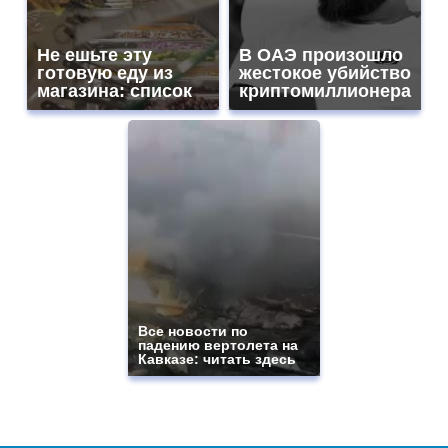
Не ешьте эту
В ОАЭ произошло
готовую еду из
жестокое убийство
магазина: список
криптомиллионера
Все новости по
падению вертолета на
Кавказе: читать здесь