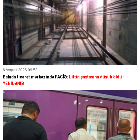
6 Avqust 2026 09:53
Bakıda ticarət mərkəzində FACİƏ:
Liftin şaxtasına düşüb öldü
-
YENİLƏNİB