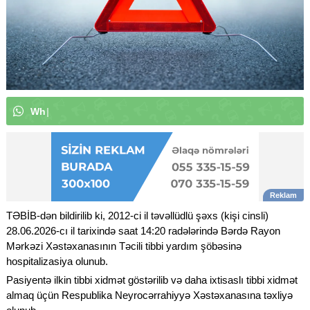
W
h
a
t
s
A
p
p
k
a
n
a
l
ı
m
ı
z
a
a
b
|
TƏBİB-dən bildirilib ki, 2012-ci il təvəllüdlü şəxs (kişi cinsli)
28.06.2026-cı il tarixində saat 14:20 radələrində Bərdə Rayon
Mərkəzi Xəstəxanasının Təcili tibbi yardım şöbəsinə
hospitalizasiya olunub.
Pasiyentə ilkin tibbi xidmət göstərilib və daha ixtisaslı tibbi xidmət
almaq üçün Respublika Neyrocərrahiyyə Xəstəxanasına təxliyə