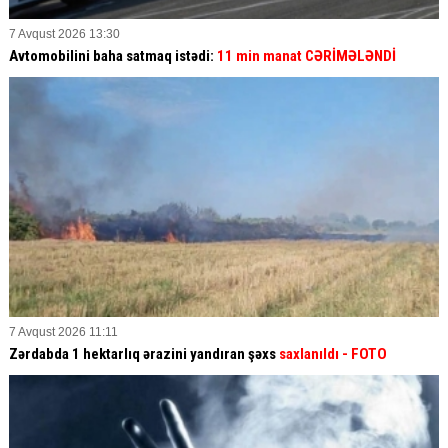
7 Avqust 2026 13:30
Avtomobilini baha satmaq istədi:
11 min manat CƏRİMƏLƏNDİ
7 Avqust 2026 11:11
Zərdabda 1 hektarlıq ərazini yandıran şəxs
saxlanıldı
- FOTO