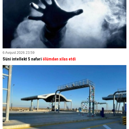
6 Avqust 2026 23:59
Süni intellekt 5 nəfəri
ölümdən xilas etdi