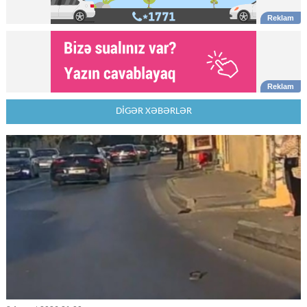
DİGƏR XƏBƏRLƏR