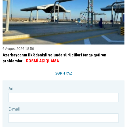
6 Avqust 2026 18:56
Azərbaycanın ilk ödənişli yolunda sürücüləri təngə gətirən
problemlər -
RƏSMİ AÇIQLAMA
ŞƏRH YAZ
Ad
E-mail