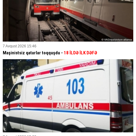
7 Avqust 2026 15:46
Maşinistsiz qatarlar toqquşdu -
18 İLDƏ İLK DƏFƏ