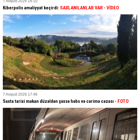
7 Avqust 2026 18:10
Kiberpolis əməliyyat keçirdi:
SAXLANILANLAR VAR
- VİDEO
7 Avqust 2026 17:46
Saxta tarixi məkan düzəldən şəxsə həbs və cərimə cəzası
- FOTO