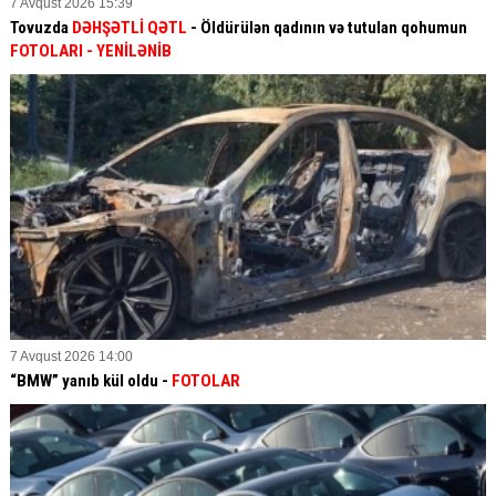
7 Avqust 2026 15:39
Tovuzda
DƏHŞƏTLİ QƏTL
- Öldürülən qadının və tutulan qohumun
FOTOLARI
- YENİLƏNİB
7 Avqust 2026 14:00
“BMW” yanıb kül oldu -
FOTOLAR