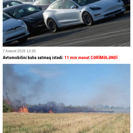
7 Avqust 2026 13:30
Avtomobilini baha satmaq istədi:
11 min manat CƏRİMƏLƏNDİ