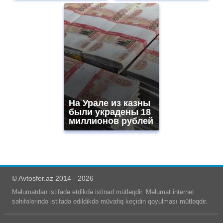
На Урале из казны
были украдены 18
миллионов рублей
© Avtosfer.az 2014 - 2026
Məlumatdan istifadə etdikdə istinad mütləqdir. Məlumat internet
səhifələrində istifadə edildikdə müvafiq keçidin qoyulması mütləqdir.