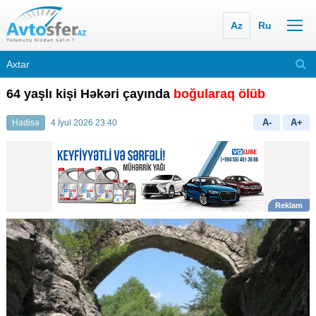
Az
Ru
64 yaşlı kişi Həkəri çayında
boğularaq ölüb
A-
A+
Hadisə
4 İyul 2026 23:40