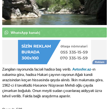
W
h
a
t
s
A
p
p
k
a
n
a
l
ı
m
ı
z
a
a
b
u
n
ə
o
l
u
n
|
Zəngilan rayonunda faciəli hadisə baş verib.
Avtosfer.az
-ın
xəbərinə görə, hadisə Həkəri çayının rayonun Ağalı kəndi
ərazisindən keçən hissəsində qeydə alınıb. İlkin məlumata görə,
1962-ci il təvəllüdlü Həsənov Nüşrəvan Mehdi oğlu çayda
çimərkən boğulub. Onun meyiti sudan çıxarılaraq aidiyyəti üzrə
təhvil verilib. Faktla bağlı araşdırma aparılır.