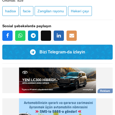
Oxunub
: 528
hadisə
faciə
Zəngilan rayonu
Həkəri çayı
Sosial şəbəkələrdə paylaşın
Bizi Telegram-da izləyin