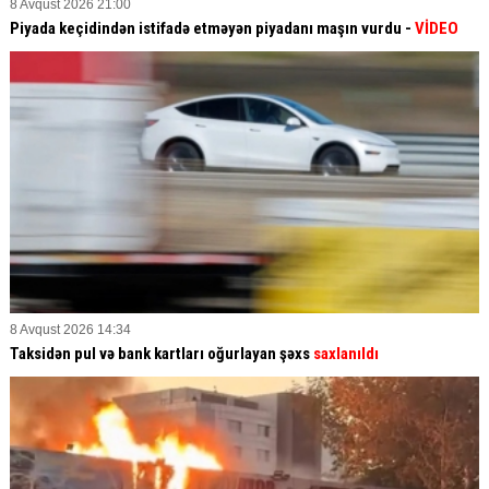
8 Avqust 2026 21:00
Piyada keçidindən istifadə etməyən piyadanı maşın vurdu -
VİDEO
8 Avqust 2026 14:34
Taksidən pul və bank kartları oğurlayan şəxs
saxlanıldı