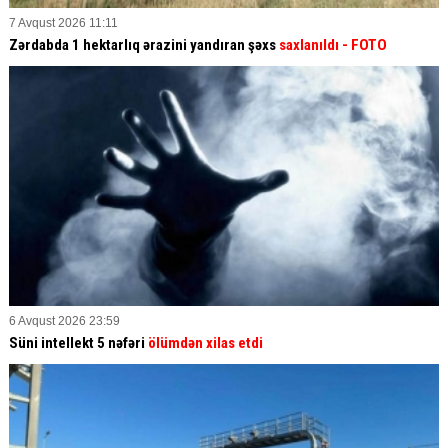
7 Avqust 2026 11:11
Zərdabda 1 hektarlıq ərazini yandıran şəxs
saxlanıldı
- FOTO
6 Avqust 2026 23:59
Süni intellekt 5 nəfəri
ölümdən xilas etdi