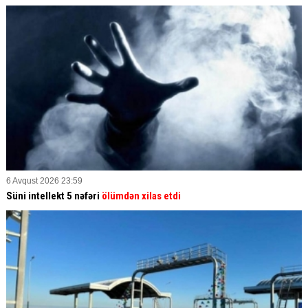
6 Avqust 2026 23:59
Süni intellekt 5 nəfəri
ölümdən xilas etdi