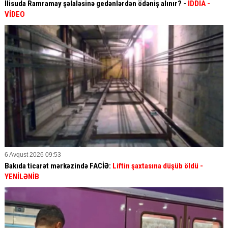
İlisuda Ramramay şəlaləsinə gedənlərdən ödəniş alınır? -
İDDİA
-
VİDEO
6 Avqust 2026 09:53
Bakıda ticarət mərkəzində FACİƏ:
Liftin şaxtasına düşüb öldü
-
YENİLƏNİB