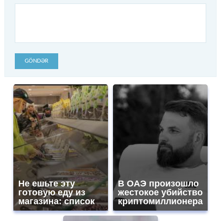
GÖNDƏR
Не ешьте эту
В ОАЭ произошло
готовую еду из
жестокое убийство
магазина: список
криптомиллионера