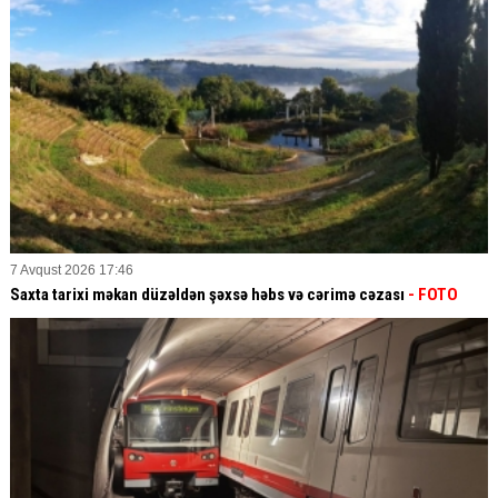
7 Avqust 2026 17:46
Saxta tarixi məkan düzəldən şəxsə həbs və cərimə cəzası
- FOTO