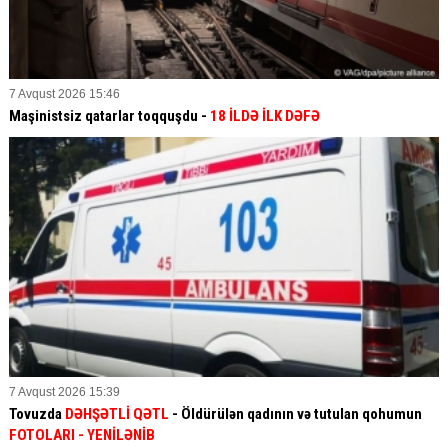
7 Avqust 2026 15:46
Maşinistsiz qatarlar toqquşdu -
18 İLDƏ İLK DƏFƏ
7 Avqust 2026 15:39
Tovuzda
DƏHŞƏTLİ QƏTL
- Öldürülən qadının və tutulan qohumun
FOTOLARI
- YENİLƏNİB