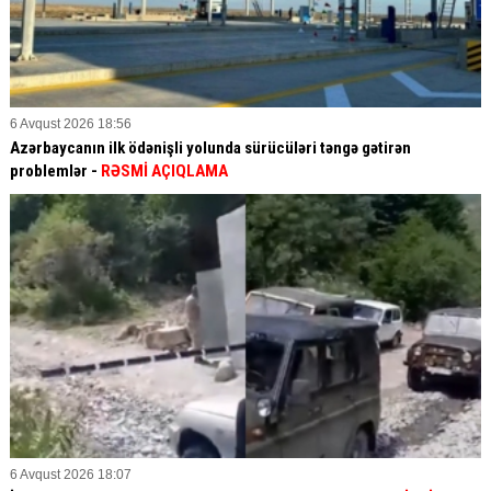
6 Avqust 2026 18:56
Azərbaycanın ilk ödənişli yolunda sürücüləri təngə gətirən
problemlər -
RƏSMİ AÇIQLAMA
6 Avqust 2026 18:07