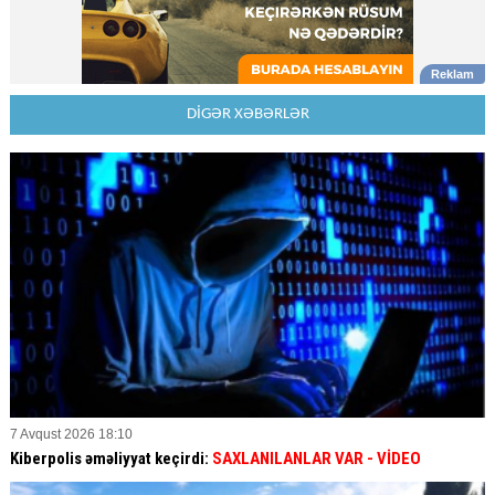
DİGƏR XƏBƏRLƏR
7 Avqust 2026 18:10
Kiberpolis əməliyyat keçirdi:
SAXLANILANLAR VAR
- VİDEO