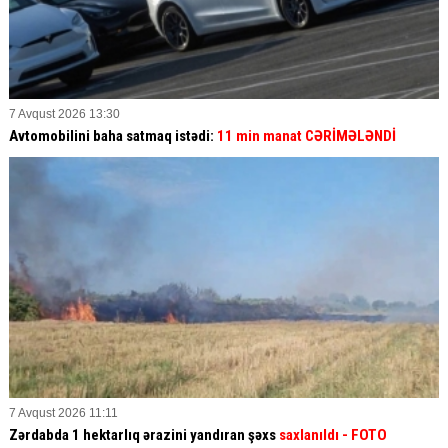
7 Avqust 2026 13:30
Avtomobilini baha satmaq istədi:
11 min manat CƏRİMƏLƏNDİ
7 Avqust 2026 11:11
Zərdabda 1 hektarlıq ərazini yandıran şəxs
saxlanıldı
- FOTO