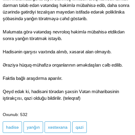
dərman tələb edən vətəndaş həkimlə mübahisə edib, daha sonra
üzərində gətirdiyi tezalışan mayedən istifadə edərək poliklinika
şöbəsində yanğın törətməyə cəhd göstərib.
Məlumata görə vətəndaş nevroloq həkimlə mübahisə etdikdən
sonra yanğın törətmək istəyib.
Hadisənin qarşısı vaxtında alınıb, xəsarət alan olmayıb.
Əraziyə hüquq-mühafizə orqanlarının əməkdaşları cəlb edilib.
Faktla bağlı araşdırma aparılır.
Qeyd edək ki, hadisəni törədən şəxsin Vətən müharibəsinin
iştirakçısı, qazi olduğu bildirilir. (teleqraf)
Oxunub
: 532
hadisə
yanğın
xəstəxana
qazi