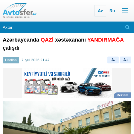
Az
Ru
Azərbaycanda
QAZİ
xəstəxananı
YANDIRMAĞA
çalışdı
A-
A+
Hadisə
7 İyul 2026 21:47