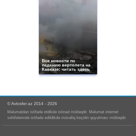
Все новости по
падению вертолета на
Кавказе: читать здесь
© Avtosfer.az 2014 - 2026
Məlumatdan istifadə etdikdə istinad mütləqdir. Məlumat internet
səhifələrində istifadə edildikdə müvafiq keçidin qoyulması mütləqdir.