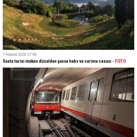
7 Avqust 2026 17:46
Saxta tarixi məkan düzəldən şəxsə həbs və cərimə cəzası
- FOTO