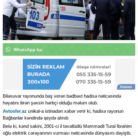
W
h
a
t
s
A
p
p
k
a
n
a
l
ı
m
ı
z
a
a
b
u
n
ə
o
l
u
n
|
Biləsuvar rayonunda baş verən bədbəxt hadisə nəticəsində
həyatını itirən şəxsin hərbçi olduğu məlum olub.
Avtosfer.az
unikal-a istinadən xəbər verir ki, hadisə rayonun
Bağbanlar kəndində qeydə alınıb.
Belə ki, kənd sakini, 2001-ci il təvəllüdlü Məmmədli Tural İbrahim
oğlu elektrik cərəyanının vurması nəticəsində dünyasını dəyişib.