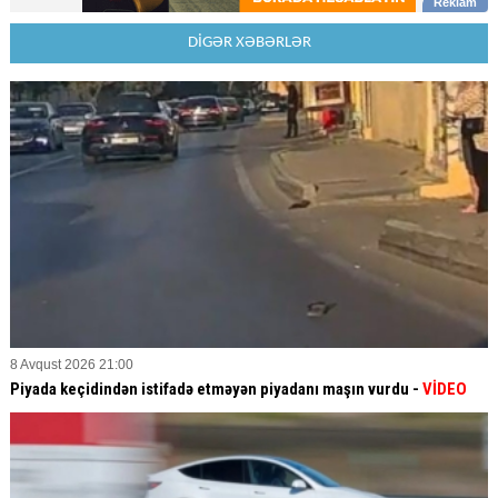
DİGƏR XƏBƏRLƏR
8 Avqust 2026 21:00
Piyada keçidindən istifadə etməyən piyadanı maşın vurdu -
VİDEO