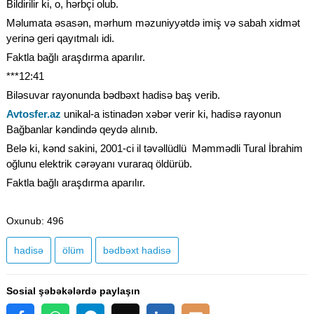
Bildirilir ki, o, hərbçi olub.
Məlumata əsasən, mərhum məzuniyyətdə imiş və sabah xidmət
yerinə geri qayıtmalı idi.
Faktla bağlı araşdırma aparılır.
***12:41
Biləsuvar rayonunda bədbəxt hadisə baş verib.
Avtosfer.az
unikal-a istinadən xəbər verir ki, hadisə rayonun
Bağbanlar kəndində qeydə alınıb.
Belə ki, kənd sakini, 2001-ci il təvəllüdlü Məmmədli Tural İbrahim
oğlunu elektrik cərəyanı vuraraq öldürüb.
Faktla bağlı araşdırma aparılır.
Oxunub
: 496
hadisə
ölüm
bədbəxt hadisə
Sosial şəbəkələrdə paylaşın