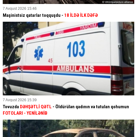
7 Avqust 2026 15:46
Maşinistsiz qatarlar toqquşdu -
18 İLDƏ İLK DƏFƏ
7 Avqust 2026 15:39
Tovuzda
DƏHŞƏTLİ QƏTL
- Öldürülən qadının və tutulan qohumun
FOTOLARI
- YENİLƏNİB