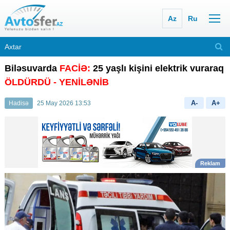
Az
Ru
Biləsuvarda
FACİƏ:
25 yaşlı kişini elektrik vuraraq
ÖLDÜRDÜ
- YENİLƏNİB
A-
A+
Hadisə
25 May 2026 13:53