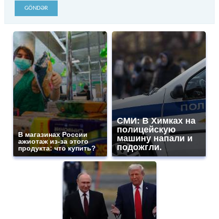
GÖNDƏR
СМИ: В Химках на
полицейскую
В магазинах России
машину напали и
ажиотаж из-за этого
подожгли.
продукта: что купить?