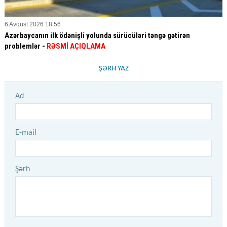
6 Avqust 2026 18:56
Azərbaycanın ilk ödənişli yolunda sürücüləri təngə gətirən
problemlər -
RƏSMİ AÇIQLAMA
ŞƏRH YAZ
Ad
E-mail
Şərh