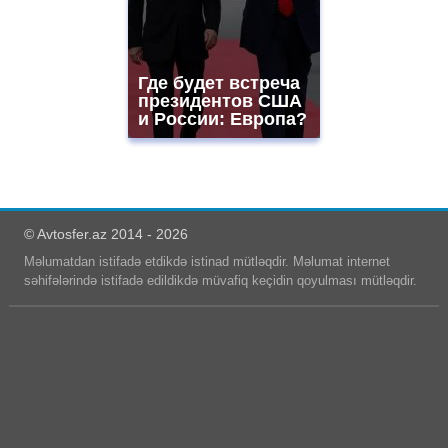
Где будет встреча
президентов США
и России: Европа?
© Avtosfer.az 2014 - 2026
Məlumatdan istifadə etdikdə istinad mütləqdir. Məlumat internet
səhifələrində istifadə edildikdə müvafiq keçidin qoyulması mütləqdir.