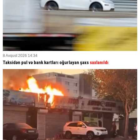
8 Avqust 2026 14:34
Taksidən pul və bank kartları oğurlayan şəxs
saxlanıldı