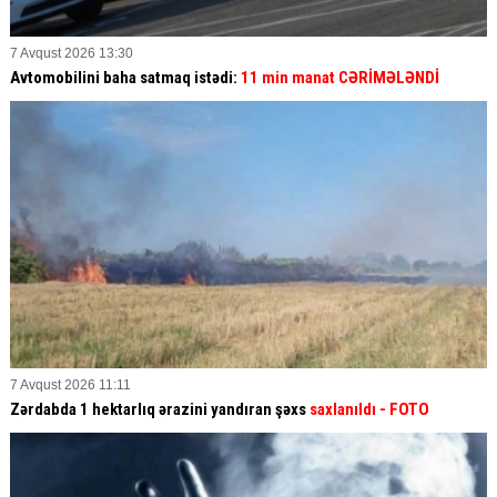
7 Avqust 2026 13:30
Avtomobilini baha satmaq istədi:
11 min manat CƏRİMƏLƏNDİ
7 Avqust 2026 11:11
Zərdabda 1 hektarlıq ərazini yandıran şəxs
saxlanıldı
- FOTO