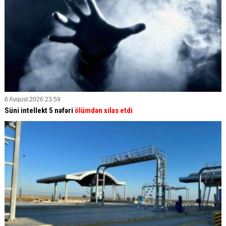
6 Avqust 2026 23:59
Süni intellekt 5 nəfəri
ölümdən xilas etdi