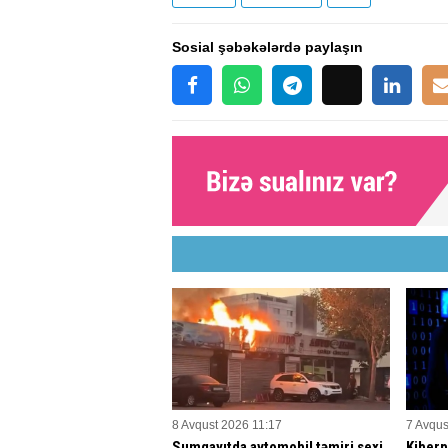
Sosial şəbəkələrdə paylaşın
8 Avqust 2026 11:17
7 Avqus
Sumqayıtda avtomobil təmiri sexi
Kiberp