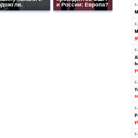
одожгли.
и России: Европа?
8 
M
8 
M
g
8 
A
h
y
8 
Y
s
8 
P
y
8 