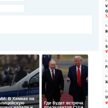
8 
V
Q
T
8 
B
8 
S
V
8 
P
8 
X
8 
U
МИ: В Химках на
g
олицейскую
Где будет встреча
ашину напали и
президентов США