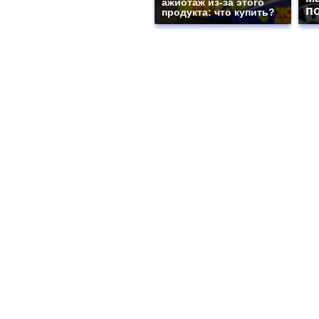
ажиотаж из-за этого
п
продукта: что купить?