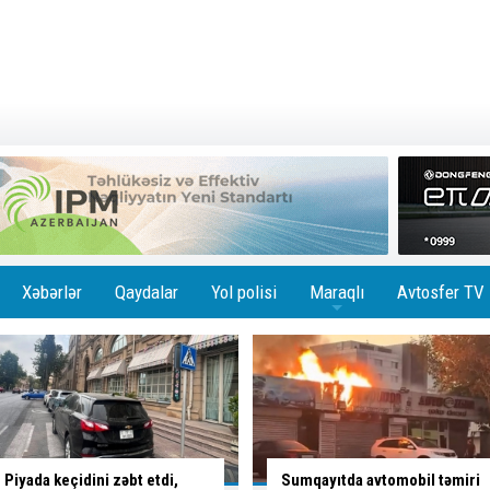
Xəbərlər
Qaydalar
Yol polisi
Maraqlı
Avtosfer TV
+
Sumqayıtda avtomobil təmiri
Maşın işıq dirəyinə çırpıldı -