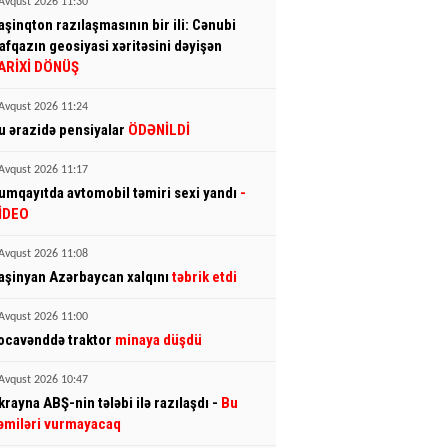
Avqust 2026 11:30
aşinqton razılaşmasının bir ili: Cənubi
afqazın geosiyasi xəritəsini dəyişən
ARİXİ DÖNÜŞ
Avqust 2026 11:24
u ərazidə pensiyalar
ÖDƏNİLDİ
Avqust 2026 11:17
umqayıtda avtomobil təmiri sexi yandı
-
İDEO
Avqust 2026 11:08
aşinyan Azərbaycan xalqını
təbrik etdi
Avqust 2026 11:00
ocavənddə traktor
minaya düşdü
Avqust 2026 10:47
krayna ABŞ-nin tələbi ilə razılaşdı -
Bu
əmiləri vurmayacaq