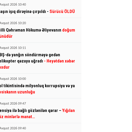
Avqust 2026 10:40
aşın işıq dirəyinə çırpıldı -
Sürücü ÖLDÜ
Avqust 2026 10:20
illi Qəhrəman Hökumə Əliyevanın
doğum
ünüdür
Avqust 2026 10:11
BŞ-də yanğın söndürməyə gedən
elikopter qəzaya uğradı
- Heyətdən xəbər
oxdur
Avqust 2026 10:00
ol tikintisində milyonluq korrupsiya və ya
osiskanın uzunluğu
Avqust 2026 09:47
ensiya ilə bağlı gözlənilən qərar –
Yığılan
üz minlərlə manat…
Avqust 2026 09:40