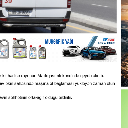
ir ki, hadisə rayonun Məlikqasımlı kəndində qeydə alınıb.
yayev əkin sahəsində maşına ot bağlaması yükləyən zaman otun
 səhhətinin orta-ağır olduğu bildirilir.