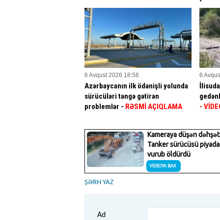
6 Avqust 2026 18:56
6 Avqus
Azərbaycanın ilk ödənişli yolunda
İlisud
sürücüləri təngə gətirən
gedənl
problemlər -
RƏSMİ AÇIQLAMA
- VİDE
ŞƏRH YAZ
Ad