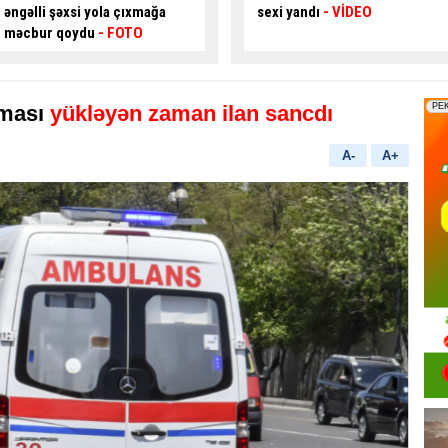
sexi yandı
- VİDEO
Sürücü ÖLDÜ
aması
yükləyən zaman ilan sancdı
A-
A+