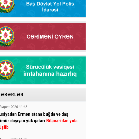
XƏBƏRLƏR
Avqust 2026 11:43
usiyadan Ermənistana buğda və daş
ömür daşıyan yük qatarı
Biləcəridən yola
üşüb