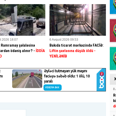
t 2026 18:07
6 Avqust 2026 09:53
a Ramramay şəlaləsinə
Bakıda ticarət mərkəzində FACİƏ:
ərdən ödəniş alınır? -
İDDİA
Liftin şaxtasına düşüb öldü
-
O
YENİLƏNİB
8 
R
k
d