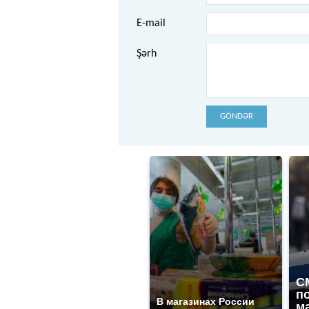
E-mail
Şərh
GÖNDƏR
С
п
В магазинах России
м