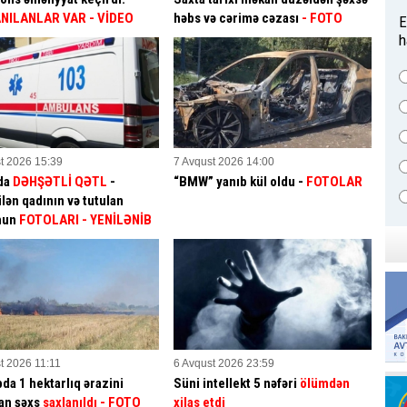
NILANLAR VAR
- VİDEO
həbs və cərimə cəzası
- FOTO
E
h
t 2026 15:39
7 Avqust 2026 14:00
da
DƏHŞƏTLİ QƏTL
-
“BMW” yanıb kül oldu -
FOTOLAR
lən qadının və tutulan
mun
FOTOLARI
- YENİLƏNİB
t 2026 11:11
6 Avqust 2026 23:59
da 1 hektarlıq ərazini
Süni intellekt 5 nəfəri
ölümdən
an şəxs
saxlanıldı
- FOTO
xilas etdi