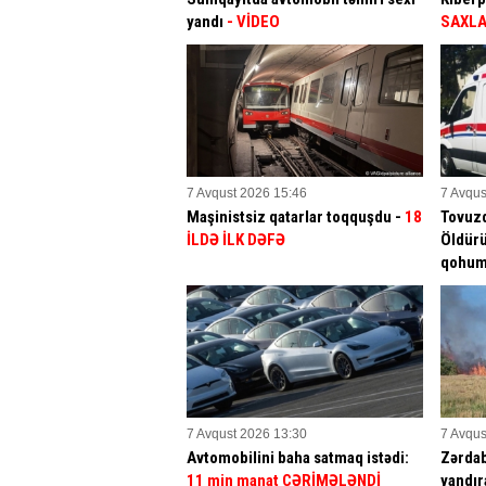
yandı
- VİDEO
SAXLA
7 Avqust 2026 15:46
7 Avqus
Maşinistsiz qatarlar toqquşdu -
18
Tovuz
İLDƏ İLK DƏFƏ
Öldürü
qohu
7 Avqust 2026 13:30
7 Avqus
Avtomobilini baha satmaq istədi:
Zərdab
11 min manat CƏRİMƏLƏNDİ
yandır