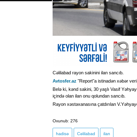
Cəlilabad rayon sakinini ilan sancıb.
Avtosfer.az
"Report"a istinadən xəbər ver
Belə ki, kənd sakini, 30 yaşlı Vasif Yəh
içində olan ilan onu qolundan sancıb.
Rayon xəstəxanasına çatdırılan V.Yəhyayevin
Oxunub
: 276
hadisə
Cəlilabad
ilan