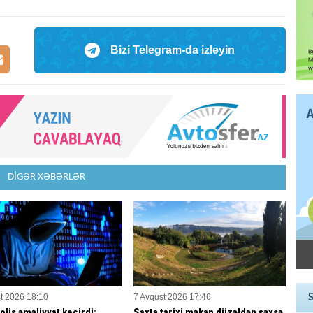
Bizi Telegram-da izləyin
DİGƏR XƏBƏRLƏR
t 2026 18:10
7 Avqust 2026 17:46
olis əməliyyat keçirdi:
Saxta tarixi məkan düzəldən şəxsə