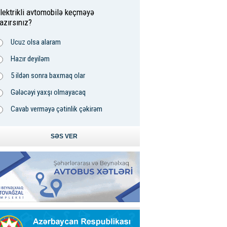
lektrikli avtomobilə keçməyə
azırsınız?
Ucuz olsa alaram
Hazır deyiləm
5 ildən sonra baxmaq olar
Gələcəyi yaxşı olmayacaq
Cavab verməyə çətinlik çəkirəm