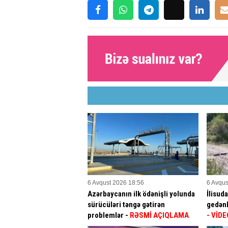
6 Avqust 2026 18:56
6 Avqus
Azərbaycanın ilk ödənişli yolunda
İlisud
sürücüləri təngə gətirən
gedənl
problemlər -
RƏSMİ AÇIQLAMA
- VİDE