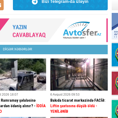
Bizi Telegram-da izləyin
DİGƏR XƏBƏRLƏR
t 2026 18:07
6 Avqust 2026 09:53
a Ramramay şəlaləsinə
Bakıda ticarət mərkəzində FACİƏ:
ərdən ödəniş alınır? -
İDDİA
Liftin şaxtasına düşüb öldü
-
O
YENİLƏNİB