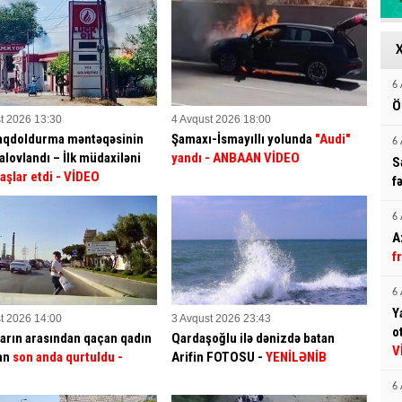
6 
Ö
t 2026 13:30
4 Avqust 2026 18:00
aqdoldurma məntəqəsinin
Şamaxı-İsmayıllı yolunda
"Audi"
6 
alovlandı – İlk müdaxiləni
yandı - ANBAAN VİDEO
S
aşlar etdi
- VİDEO
f
6 
A
f
6 
Y
t 2026 14:00
3 Avqust 2026 23:43
o
arın arasından qaçan qadın
Qardaşoğlu ilə dənizdə batan
V
an
son anda qurtuldu
-
Arifin FOTOSU
-
YENİLƏNİB
6 