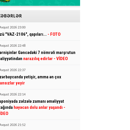
XƏBƏRLƏR
Avqust 2026 23:00
zü "VAZ-2106", qapıları...
- FOTO
Avqust 2026 22:48
ərnişinlər Gəncədəki 7 nömrəli marşrutun
əaliyyətindən
narazılıq edirlər
- VİDEO
Avqust 2026 22:37
zərbaycanda yetişir, amma ən çox
ransızlar yeyir
Avqust 2026 22:14
aponiyada zəlzələ zamanı əməliyyat
tağında
həyəcan dolu anlar yaşandı
-
İDEO
Avqust 2026 21:52