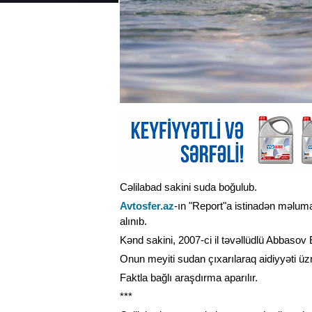
Cəlilabad sakini suda boğulub.
Avtosfer.az
-ın "Report"a istinadən məlum
alınıb.
Kənd sakini, 2007-ci il təvəllüdlü Abbaso
Onun meyiti sudan çıxarılaraq aidiyyəti üzrə
Faktla bağlı araşdırma aparılır.
***