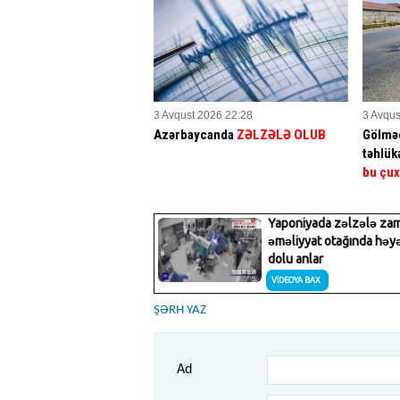
3 Avqust 2026 22:28
3 Avqus
Azərbaycanda
ZƏLZƏLƏ OLUB
Gölməç
təhlük
bu çux
ŞƏRH YAZ
Ad