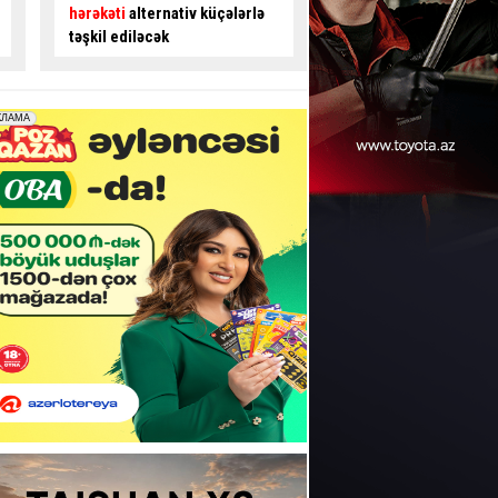
gedənlərdən ödəniş alınır? -
avtobus sürücüsü ilə
İDDİA
- VİDEO
mübahisə etdi
- VİD