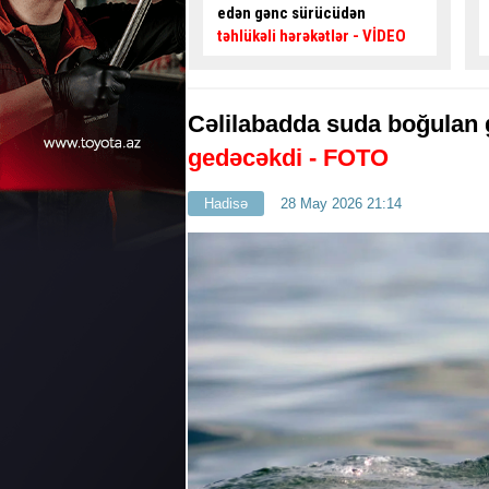
nc sürücüdən
kimi özünü blokladı
– Maraqlı
 hərəkətlər
- VİDEO
HADİSƏ
Cəlilabadda suda boğulan 
gedəcəkdi - FOTO
Hadisə
28 May 2026 21:14