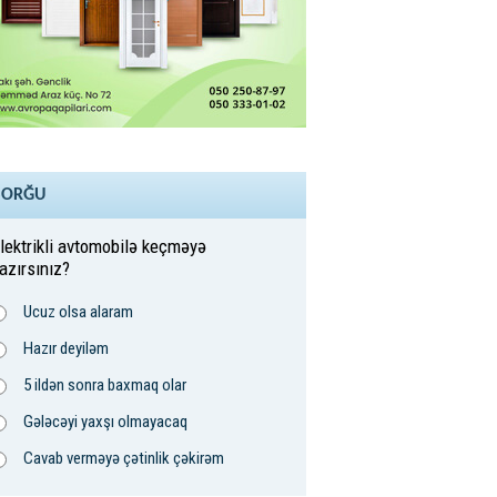
SORĞU
lektrikli avtomobilə keçməyə
azırsınız?
Ucuz olsa alaram
Hazır deyiləm
5 ildən sonra baxmaq olar
Gələcəyi yaxşı olmayacaq
Cavab verməyə çətinlik çəkirəm