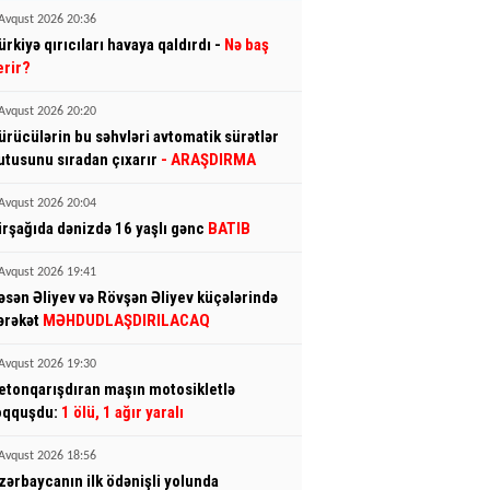
Avqust 2026 20:36
ürkiyə qırıcıları havaya qaldırdı -
Nə baş
erir?
Avqust 2026 20:20
ürücülərin bu səhvləri avtomatik sürətlər
utusunu sıradan çıxarır
- ARAŞDIRMA
Avqust 2026 20:04
irşağıda dənizdə 16 yaşlı gənc
BATIB
Avqust 2026 19:41
əsən Əliyev və Rövşən Əliyev küçələrində
ərəkət
MƏHDUDLAŞDIRILACAQ
Avqust 2026 19:30
etonqarışdıran maşın motosikletlə
oqquşdu:
1 ölü, 1 ağır yaralı
Avqust 2026 18:56
zərbaycanın ilk ödənişli yolunda