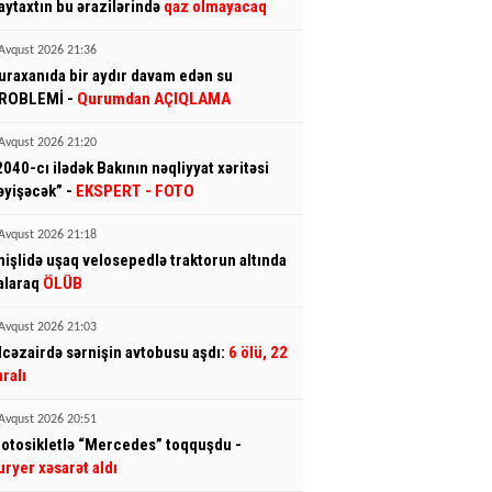
aytaxtın bu ərazilərində
qaz olmayacaq
Avqust 2026 21:36
uraxanıda bir aydır davam edən su
ROBLEMİ -
Qurumdan AÇIQLAMA
Avqust 2026 21:20
2040-cı ilədək Bakının nəqliyyat xəritəsi
əyişəcək” -
EKSPERT
- FOTO
Avqust 2026 21:18
mişlidə uşaq velosepedlə traktorun altında
alaraq
ÖLÜB
Avqust 2026 21:03
lcəzairdə sərnişin avtobusu aşdı:
6 ölü, 22
aralı
Avqust 2026 20:51
otosikletlə “Mercedes” toqquşdu -
uryer xəsarət aldı