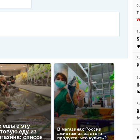
6 
T
v
6 
S
q
6 
P
6 
H
h
6 
B
t
 ешьте эту
В магазинах России
товую еду из
6 
ажиотаж из-за этого
газина: список
A
продукта: что купить?