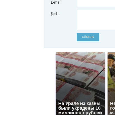
E-mail
Şərh
GÖNDƏR
На Урале из казны
Не
были украдены 18
го
миллионов рублей
ма