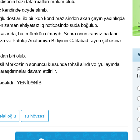
isənin bəzi təfərrüatları məlum olub.
 kəndində qeydə alınıb.
ğlu dostları ilə birlikdə kənd ərazisindən axan çayın yaxınlıqda
 zaman ehtiyatsızlıq nəticəsində suda boğulub.
ışsalar da, bu, mümkün olmayıb. Sonra onun cansız bədəni
a və Patoloji Anatomiya Birliyinin Cəlilabad rayon şöbəsinə
an biri olub.
l Mərkəzinin sonuncu kursunda təhsil alırdı və iyul ayında
E
araşdırmalar davam etdirilir.
h
lal oğlu
su hövzəsi