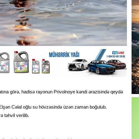
atına görə, hadisə rayonun Privolnoye kəndi ərazisində qeydə
v Elşən Cəlal oğlu su hövzəsində üzən zaman boğulub.
 təhvil verilib.