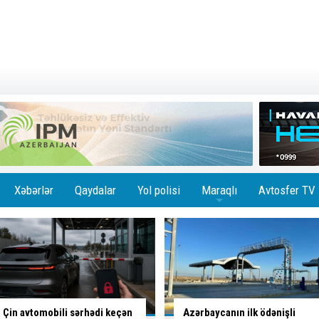
Xəbərlər
Qaydalar
Yol polisi
Maraqlı
Avtosfer TV
+
Azərbaycanın ilk ödənişli
Bakıda
altı marşrutun