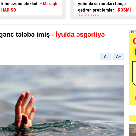
yolunda sürücüləri təngə
hərəkəti
alternativ küçələrlə
gətirən problemlər -
RƏSMİ
təşkil ediləcək
AÇIQLAMA
gənc tələbə imiş
- İyulda əsgərliyə
A-
A+