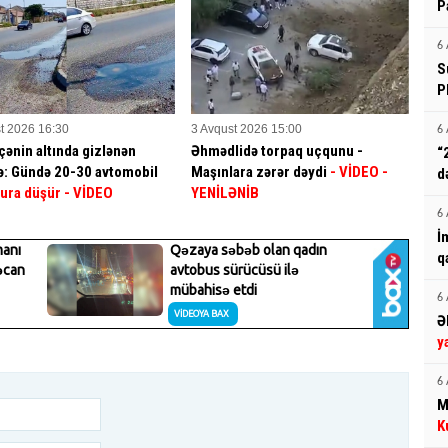
P
6 
S
P
t 2026 16:30
3 Avqust 2026 15:00
6 
ənin altında gizlənən
Əhmədlidə torpaq uçqunu -
“
ə: Gündə 20-30 avtomobil
Maşınlara zərər dəydi
- VİDEO
-
d
ura düşür
- VİDEO
YENİLƏNİB
6 
İ
q
6 
Ə
y
6 
M
K