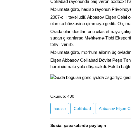
Cəlilabad rayonunda baş verən bədbəxt had
Məlumata görə, hadisə rayonun Privolnoye
2007-ci il təvəllüdlü Abbasov Elşən Cəlal o
olan su hövzəsinə çimməyə gedib. O çimən
Orada olan dostları onu xilas etməyə çal
sudan çıxarılaraq Məhkəmə-Tibbi Ekspertiz
təhvil verilib.
Məlumata görə, mərhum ailənin üç övladınd
Elşən Abbasov Cəlilabad Dövlət Peşə Təhsi
hərbi xidmətə yola düşəcəkdi. Faktla bağlı 
Oxunub
: 430
hadisə
Cəlilabad
Abbasov Elşən Cə
Sosial şəbəkələrdə paylaşın