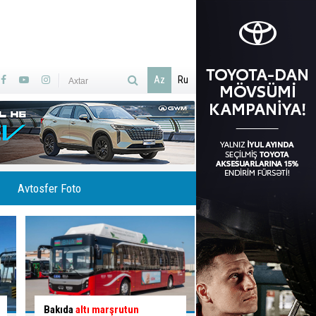
Az
Ru
Avtosfer Foto
İlisuda Ramramay şəlaləsinə
Qəzaya səbəb olan q