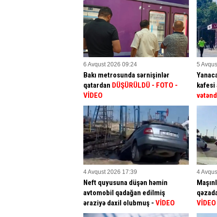
6 Avqust 2026 09:24
5 Avqus
Bakı metrosunda sərnişinlər
Yanac
qatardan
DÜŞÜRÜLDÜ - FOTO -
kafesi 
VİDEO
vətənd
4 Avqust 2026 17:39
4 Avqus
Neft quyusuna düşən həmin
Maşınl
avtomobil qadağan edilmiş
qəzad
əraziyə daxil olubmuş -
VİDEO
VİDEO