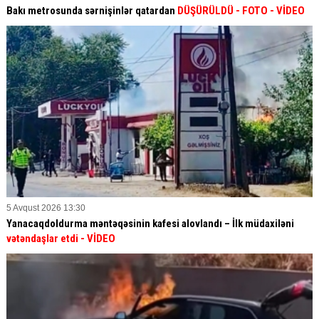
Bakı metrosunda sərnişinlər qatardan
DÜŞÜRÜLDÜ - FOTO - VİDEO
5 Avqust 2026 13:30
Yanacaqdoldurma məntəqəsinin kafesi alovlandı – İlk müdaxiləni
vətəndaşlar etdi
- VİDEO