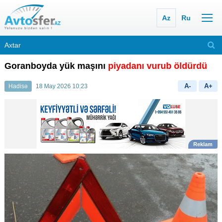
Az
Ru
Goranboyda yük maşını
piyadanı vurub öldürdü
A-
A+
Hadisə
18 May 2026 10:23