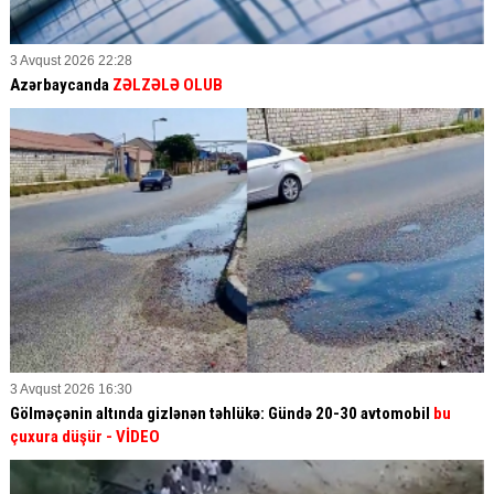
3 Avqust 2026 22:28
Azərbaycanda
ZƏLZƏLƏ OLUB
3 Avqust 2026 16:30
Gölməçənin altında gizlənən təhlükə: Gündə 20-30 avtomobil
bu
çuxura düşür
- VİDEO