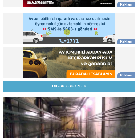
DİGƏR XƏBƏRLƏR