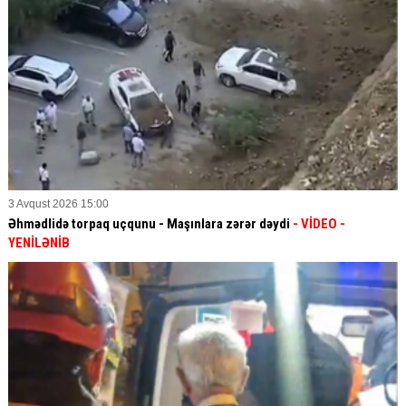
3 Avqust 2026 15:00
Əhmədlidə torpaq uçqunu - Maşınlara zərər dəydi
- VİDEO
-
YENİLƏNİB