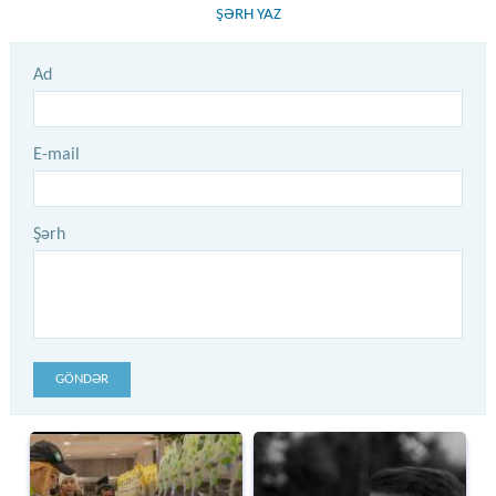
ŞƏRH YAZ
Ad
E-mail
Şərh
GÖNDƏR