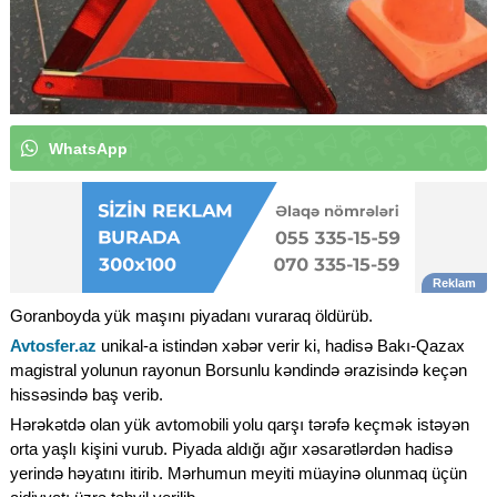
W
h
a
t
s
A
p
p
k
a
n
a
l
ı
m
ı
z
a
a
b
u
n
ə
o
l
u
|
Goranboyda yük maşını piyadanı vuraraq öldürüb.
Avtosfer.az
unikal-a istindən xəbər verir ki, hadisə Bakı-Qazax
magistral yolunun rayonun Borsunlu kəndində ərazisində keçən
hissəsində baş verib.
Hərəkətdə olan yük avtomobili yolu qarşı tərəfə keçmək istəyən
orta yaşlı kişini vurub. Piyada aldığı ağır xəsarətlərdən hadisə
yerində həyatını itirib. Mərhumun meyiti müayinə olunmaq üçün