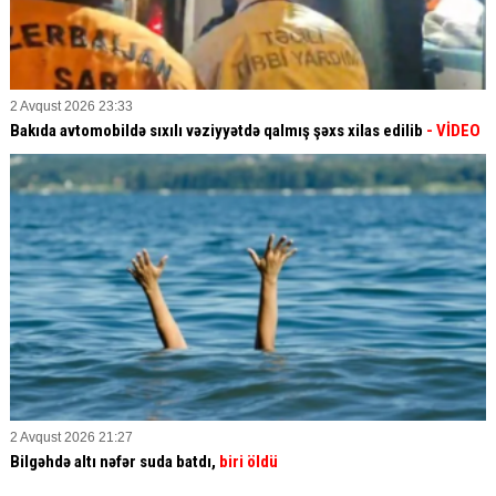
2 Avqust 2026 23:33
Bakıda avtomobildə sıxılı vəziyyətdə qalmış şəxs xilas edilib
- VİDEO
2 Avqust 2026 21:27
Bilgəhdə altı nəfər suda batdı,
biri öldü