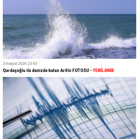
3 Avqust 2026 23:43
Qardaşoğlu ilə dənizdə batan Arifin FOTOSU
-
YENİLƏNİB