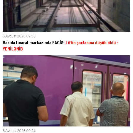
6 Avqust 2026 09:53
Bakıda ticarət mərkəzində FACİƏ:
Liftin şaxtasına düşüb öldü
-
YENİLƏNİB
6 Avqust 2026 09:24