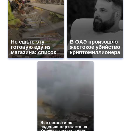
Не ешьте эту
В ОАЭ произошло
готовую еду из
жестокое убийство
магазина: список
криптомиллионера
Все новости по
падению вертолета на
Кавказе: читать здесь