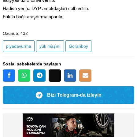
aidiyyatı üzrə təhvil verilib.
Hadisə yerinə DYP əməkdaşları cəlb edilib.
Faktla bağlı araşdırma aparılır.
Oxunub
: 432
piyadavurma
yük maşını
Goranboy
Sosial şəbəkələrdə paylaşın
Bizi Telegram-da izləyin