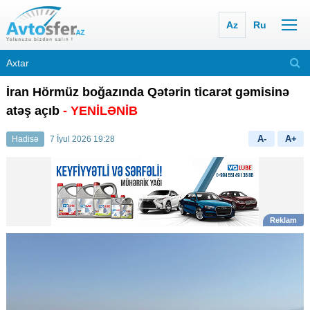
Az
Ru
İran Hörmüz boğazında Qətərin ticarət gəmisinə
atəş açıb
- YENİLƏNİB
A-
A+
Hadisə
7 İyul 2026 19:28