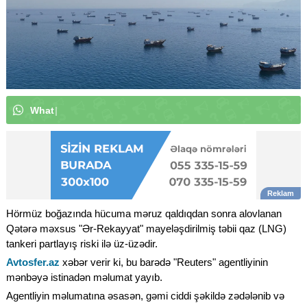
W
h
a
t
s
A
p
p
k
a
n
a
l
ı
m
ı
z
a
a
b
u
n
ə
|
Hörmüz boğazında hücuma məruz qaldıqdan sonra alovlanan
Qətərə məxsus "Ər-Rekayyat" mayeləşdirilmiş təbii qaz (LNG)
tankeri partlayış riski ilə üz-üzədir.
Avtosfer.az
xəbər verir ki, bu barədə "Reuters" agentliyinin
mənbəyə istinadən məlumat yayıb.
Agentliyin məlumatına əsasən, gəmi ciddi şəkildə zədələnib və