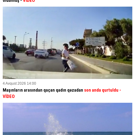
olubmuş -
VİDEO
4 Avqust 2026 14:00
Maşınların arasından qaçan qadın qəzadan
son anda qurtuldu
-
VİDEO