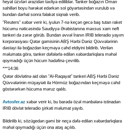
heyət üzvləri ərazidən təxliyə ediliblər. Tanker boğazın Oman
sahilləri boyu hərəkət edərkən sol göyərtəsindən vurulub və
bundan dərhal sonra fəlakət siqnalı verib.
"Reuters" xəbər verir ki, iyulun 7-nə keçən gecə baş tutan raket
hücumu nəticəsində Səudiyyə Ərəbistanına məxsus xam neft
tankeri də zərər görüb. Bundan əvvəl İranın IRIB teleradio yayım
korporasiyası Qətər gəmisinin ABŞ Hərbi Dəniz Qüvvələrinin
dəstəyi ilə boğazdan keçməyə cəhd etdiyini bildirib. Verilən
məlumata görə, tanker dəfələrlə edilən xəbərdarlıqlara məhəl
qoymadığı üçün hücum hədəfinə çevrilib.
***14:36
Qətər dövlətinə aid olan "Al-Raqayat" tankeri ABŞ Hərbi Dəniz
Qüvvələrinin müşayiəti ilə Hörmüz boğazından keçməyə cəhd
göstərərkən hücuma məruz qalıb.
Avtosfer.az
xəbər verir ki, bu barədə özəl mənbələrə istinadən
IRIB dövlət teleradio şirkəti məlumat yayıb.
Bildirilib ki, sözügedən gəmi bir neçə dəfə edilən xəbərdarlıqlara
məhəl qoymadığı üçün ona atəş açılıb.