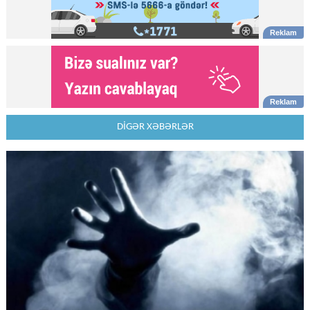
DİGƏR XƏBƏRLƏR