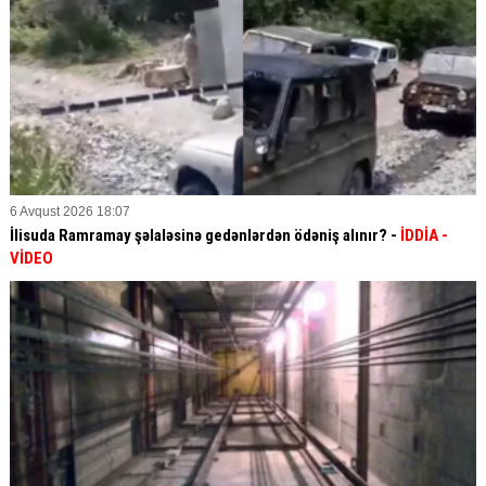
6 Avqust 2026 18:07
İlisuda Ramramay şəlaləsinə gedənlərdən ödəniş alınır? -
İDDİA
-
VİDEO