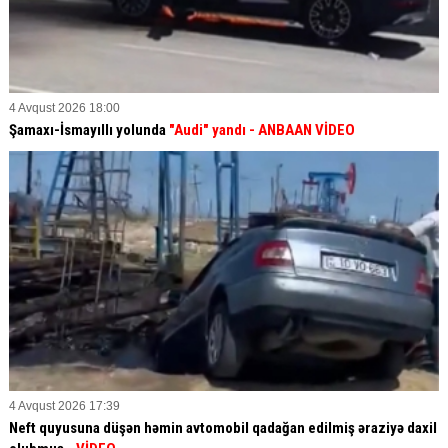
4 Avqust 2026 18:00
Şamaxı-İsmayıllı yolunda
"Audi" yandı - ANBAAN VİDEO
4 Avqust 2026 17:39
Neft quyusuna düşən həmin avtomobil qadağan edilmiş əraziyə daxil