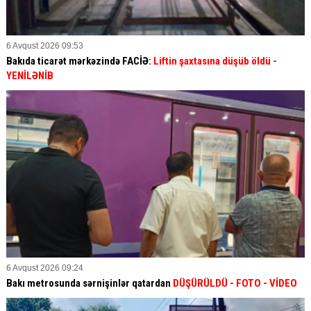
6 Avqust 2026 09:53
Bakıda ticarət mərkəzində FACİƏ:
Liftin şaxtasına düşüb öldü
-
YENİLƏNİB
6 Avqust 2026 09:24
Bakı metrosunda sərnişinlər qatardan
DÜŞÜRÜLDÜ - FOTO - VİDEO