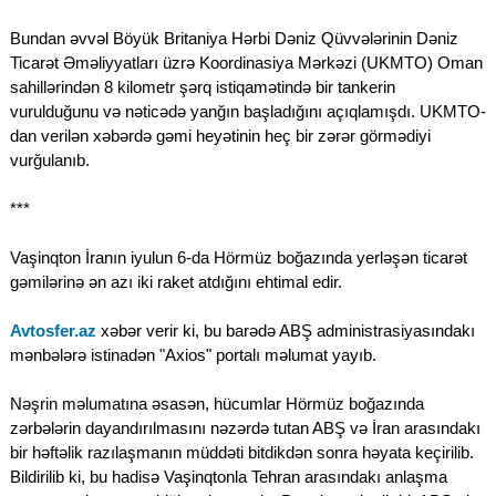
Bundan əvvəl Böyük Britaniya Hərbi Dəniz Qüvvələrinin Dəniz
Ticarət Əməliyyatları üzrə Koordinasiya Mərkəzi (UKMTO) Oman
sahillərindən 8 kilometr şərq istiqamətində bir tankerin
vurulduğunu və nəticədə yanğın başladığını açıqlamışdı. UKMTO-
dan verilən xəbərdə gəmi heyətinin heç bir zərər görmədiyi
vurğulanıb.
***
Vaşinqton İranın iyulun 6-da Hörmüz boğazında yerləşən ticarət
gəmilərinə ən azı iki raket atdığını ehtimal edir.
Avtosfer.az
xəbər verir ki, bu barədə ABŞ administrasiyasındakı
mənbələrə istinadən "Axios" portalı məlumat yayıb.
Nəşrin məlumatına əsasən, hücumlar Hörmüz boğazında
zərbələrin dayandırılmasını nəzərdə tutan ABŞ və İran arasındakı
bir həftəlik razılaşmanın müddəti bitdikdən sonra həyata keçirilib.
Bildirilib ki, bu hadisə Vaşinqtonla Tehran arasındakı anlaşma