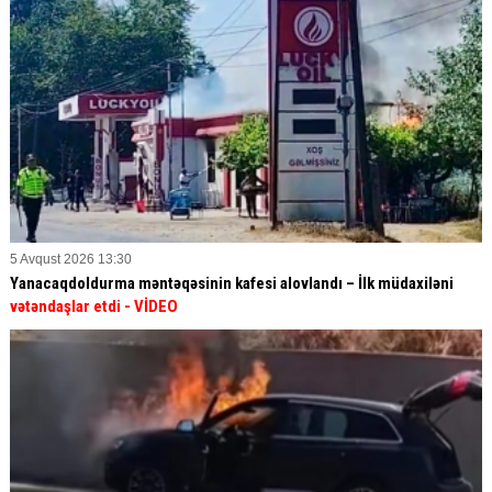
5 Avqust 2026 13:30
Yanacaqdoldurma məntəqəsinin kafesi alovlandı – İlk müdaxiləni
vətəndaşlar etdi
- VİDEO