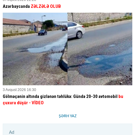
Azərbaycanda
ZƏLZƏLƏ OLUB
3 Avqust 2026 16:30
Gölməçənin altında gizlənən təhlükə: Gündə 20-30 avtomobil
bu
çuxura düşür
- VİDEO
ŞƏRH YAZ
Ad