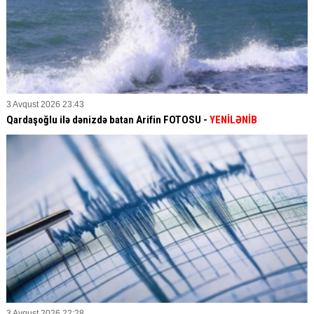
3 Avqust 2026 23:43
Qardaşoğlu ilə dənizdə batan Arifin FOTOSU
-
YENİLƏNİB
3 Avqust 2026 22:28