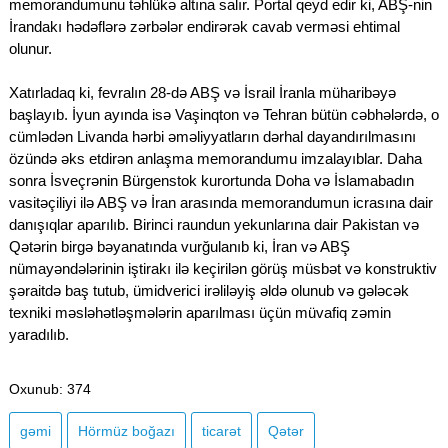
memorandumunu təhlükə altına salır. Portal qeyd edir ki, ABŞ-nin
İrandakı hədəflərə zərbələr endirərək cavab verməsi ehtimal
olunur.
Xatırladaq ki, fevralın 28-də ABŞ və İsrail İranla müharibəyə
başlayıb. İyun ayında isə Vaşinqton və Tehran bütün cəbhələrdə, o
cümlədən Livanda hərbi əməliyyatların dərhal dayandırılmasını
özündə əks etdirən anlaşma memorandumu imzalayıblar. Daha
sonra İsveçrənin Bürgenstok kurortunda Doha və İslamabadın
vasitəçiliyi ilə ABŞ və İran arasında memorandumun icrasına dair
danışıqlar aparılıb. Birinci raundun yekunlarına dair Pakistan və
Qətərin birgə bəyanatında vurğulanıb ki, İran və ABŞ
nümayəndələrinin iştirakı ilə keçirilən görüş müsbət və konstruktiv
şəraitdə baş tutub, ümidverici irəliləyiş əldə olunub və gələcək
texniki məsləhətləşmələrin aparılması üçün müvafiq zəmin
yaradılıb.
Oxunub
: 374
gəmi
Hörmüz boğazı
ticarət
Qətər