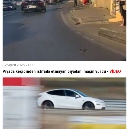
8 Avqust 2026 21:00
Piyada keçidindən istifadə etməyən piyadanı maşın vurdu -
VİDEO