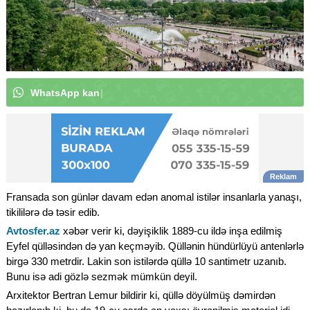
W
h
a
t
s
A
p
p
k
a
n
a
l
ı
m
ı
z
a
a
b
u
n
ə
o
l
u
n
|
Fransada son günlər davam edən anomal istilər insanlarla yanaşı,
tikililərə də təsir edib.
Avtosfer.az
xəbər verir ki, dəyişiklik 1889-cu ildə inşa edilmiş
Eyfel qülləsindən də yan keçməyib. Qüllənin hündürlüyü antenlərlə
birgə 330 metrdir. Lakin son istilərdə qüllə 10 santimetr uzanıb.
Bunu isə adi gözlə sezmək mümkün deyil.
Arxitektor Bertran Lemur bildirir ki, qüllə döyülmüş dəmirdən