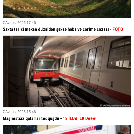
7 Avqust 2026 17:46
Saxta tarixi məkan düzəldən şəxsə həbs və cərimə cəzası
- FOTO
7 Avqust 2026 15:46
Maşinistsiz qatarlar toqquşdu -
18 İLDƏ İLK DƏFƏ