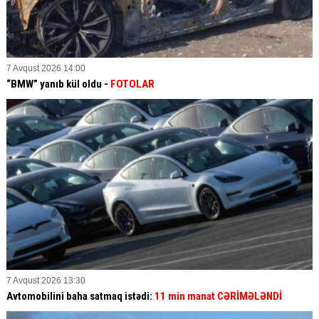
7 Avqust 2026 14:00
“BMW” yanıb kül oldu -
FOTOLAR
7 Avqust 2026 13:30
Avtomobilini baha satmaq istədi:
11 min manat CƏRİMƏLƏNDİ