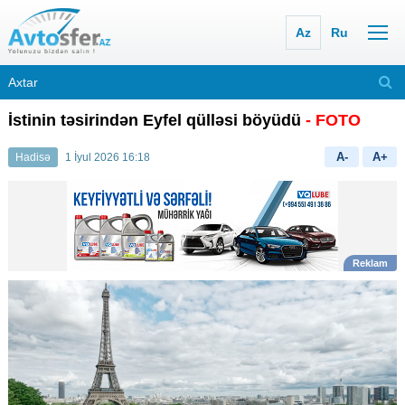
Az
Ru
İstinin təsirindən Eyfel qülləsi böyüdü
- FOTO
A-
A+
Hadisə
1 İyul 2026 16:18