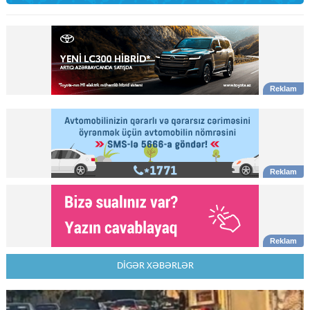
DİGƏR XƏBƏRLƏR