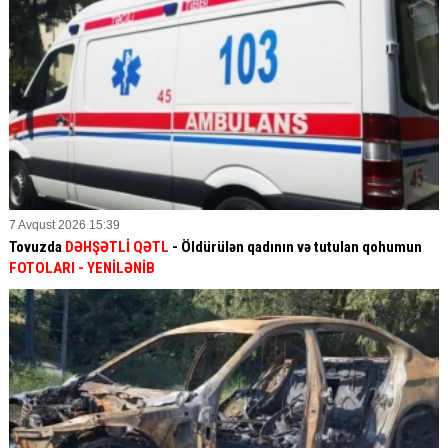
7 Avqust 2026 15:39
Tovuzda
DƏHŞƏTLİ QƏTL
- Öldürülən qadının və tutulan qohumun
FOTOLARI
- YENİLƏNİB