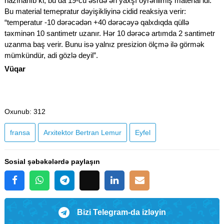
hazırlanıb ki, bu da 19-cu əsrdə ən yaxşı öyrənilmiş material idi.
Bu material temepratur dəyişikliyinə cidid reaksiya verir:
“temperatur -10 dərəcədən +40 dərəcəyə qalxdıqda qüllə
təxminən 10 santimetr uzanır. Hər 10 dərəcə artımda 2 santimetr
uzanma baş verir. Bunu isə yalnız presizion ölçmə ilə görmək
mümkündür, adi gözlə deyil”.
Vüqar
Oxunub
: 312
fransa
Arxitektor Bertran Lemur
Eyfel
Sosial şəbəkələrdə paylaşın
Bizi Telegram-da izləyin