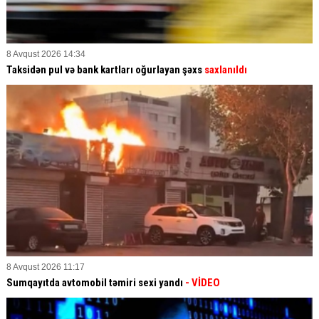
8 Avqust 2026 14:34
Taksidən pul və bank kartları oğurlayan şəxs
saxlanıldı
8 Avqust 2026 11:17
Sumqayıtda avtomobil təmiri sexi yandı
- VİDEO