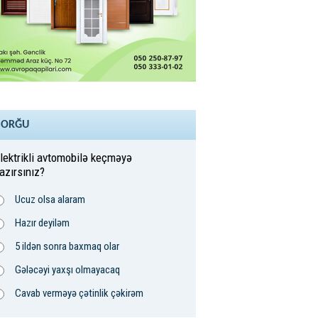
SORĞU
lektrikli avtomobilə keçməyə
azırsınız?
Ucuz olsa alaram
Hazır deyiləm
5 ildən sonra baxmaq olar
Gələcəyi yaxşı olmayacaq
Cavab verməyə çətinlik çəkirəm