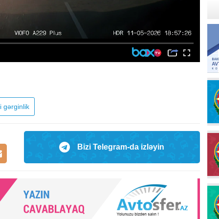
i gərginlik
Bizi Telegram-da izləyin