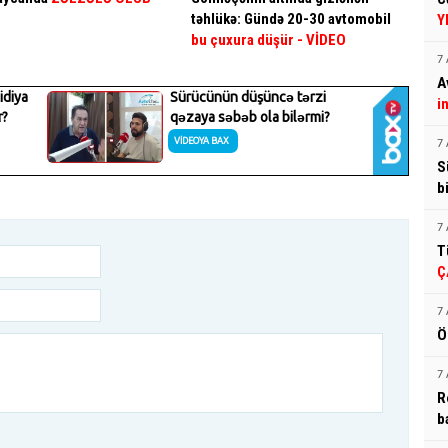
təhlükə: Gündə 20-30 avtomobil
Y
bu çuxura düşür
- VİDEO
7 
A
i
7 
S
b
7 
T
Ç
7 
Ö
7 
R
b