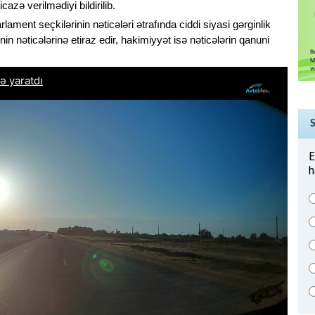
azə verilmədiyi bildirilib.
ment seçkilərinin nəticələri ətrafında ciddi siyasi gərginlik
in nəticələrinə etiraz edir, hakimiyyət isə nəticələrin qanuni
E
h