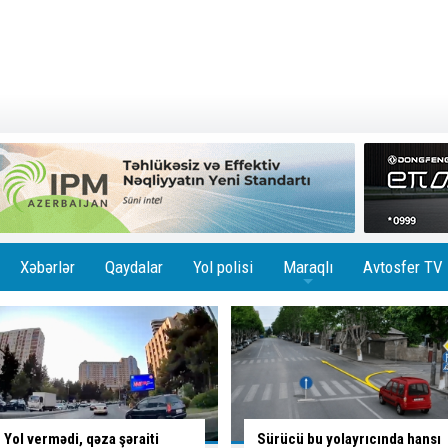
Xəbərlər
Qaydalar
Yol polisi
Maraqlı
Avtosfer TV
+
Sürücü bu yolayrıcında hansı
Sürücünün düşüncə tərzi