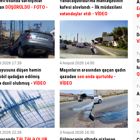
etrosunda sərnişinlər
Yanacaqdoldurma məntəqəsinin
A
dan
DÜŞÜRÜLDÜ - FOTO -
kafesi alovlandı – İlk müdaxiləni
E
vətəndaşlar etdi
- VİDEO
g
7 
D
V
7 
S
t 2026 17:39
4 Avqust 2026 14:00
h
uyusuna düşən həmin
Maşınların arasından qaçan qadın
Q
bil qadağan edilmiş
qəzadan
son anda qurtuldu
-
ə daxil olubmuş -
VİDEO
VİDEO
7 
A
7 
D
A
t 2026 22:28
3 Avqust 2026 16:30
7 
aycanda
ZƏLZƏLƏ OLUB
Gölməçənin altında gizlənən
C