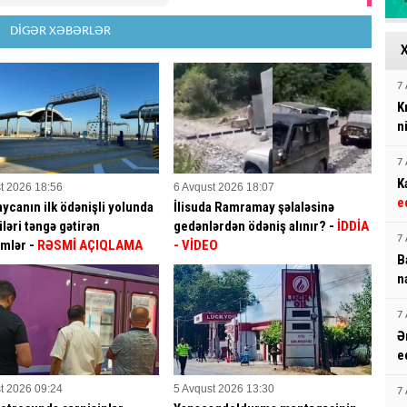
DİGƏR XƏBƏRLƏR
7 
K
n
7 
K
t 2026 18:56
6 Avqust 2026 18:07
e
ycanın ilk ödənişli yolunda
İlisuda Ramramay şəlaləsinə
ləri təngə gətirən
gedənlərdən ödəniş alınır? -
İDDİA
7 
mlər -
RƏSMİ AÇIQLAMA
- VİDEO
B
n
7 
Ə
e
t 2026 09:24
5 Avqust 2026 13:30
7 