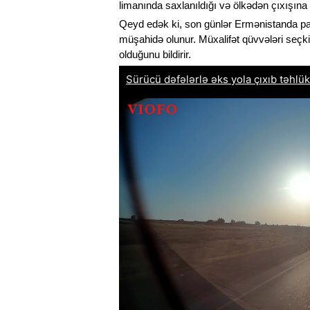
limanında saxlanıldığı və ölkədən çıxışına ic
Qeyd edək ki, son günlər Ermənistanda parla
müşahidə olunur. Müxalifət qüvvələri seçkin
olduğunu bildirir.