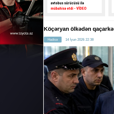
sürücüsü ilə
yaratdı,
hələ bir etiraz da etdi
ə etdi
- VİDEO
- VİDEO
Köçəryan ölkədən qaçarkə
Hadisə
14 İyun 2026 22:38