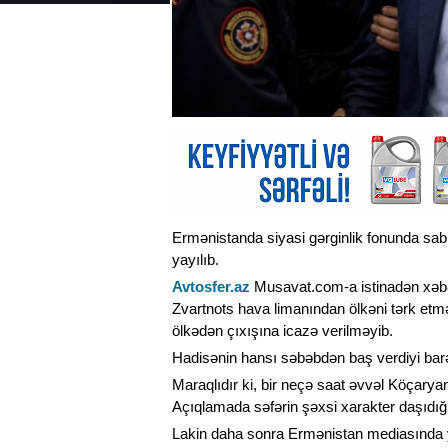
Ermənistanda siyasi gərginlik fonunda sa
yayılıb.
Avtosfer.az
Musavat.com-a istinadən xəbər
Zvartnots hava limanından ölkəni tərk etm
ölkədən çıxışına icazə verilməyib.
Hadisənin hansı səbəbdən baş verdiyi barə
Maraqlıdır ki, bir neçə saat əvvəl Köçarya
Açıqlamada səfərin şəxsi xarakter daşıdığ
Lakin daha sonra Ermənistan mediasında y