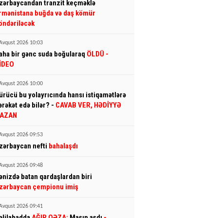
zərbaycandan tranzit keçməklə
rmənistana buğda və daş kömür
öndəriləcək
Avqust 2026 10:03
aha bir gənc suda boğularaq
ÖLDÜ
-
İDEO
Avqust 2026 10:00
ürücü bu yolayrıcında hansı istiqamətlərə
ərəkət edə bilər? -
CAVAB VER, HƏDİYYƏ
AZAN
Avqust 2026 09:53
zərbaycan nefti
bahalaşdı
Avqust 2026 09:48
ənizdə batan qardaşlardan biri
zərbaycan çempionu imiş
Avqust 2026 09:41
əlilabadda
AĞIR QƏZA:
Maşın aşdı
-