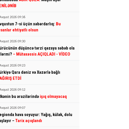
ENİLƏNİB
Avqust 2026 09:36
vqustun 7-si üçün xəbərdarlıq:
Bu
nsanlar ehtiyatlı olsun
Avqust 2026 09:30
ürücünün düşüncə tərzi qəzaya səbəb ola
ilərmi?
– Mütəxəssis AÇIQLADI - VİDEO
Avqust 2026 09:23
ürkiyə Qara dəniz və Xəzərlə bağlı
AĞIRIŞ ETDİ
Avqust 2026 09:12
lkənin bu ərazilərində
işıq olmayacaq
Avqust 2026 09:07
egionda hava soyuyur: Yağış, külək, dolu
aşlayır –
Tarix açıqlandı