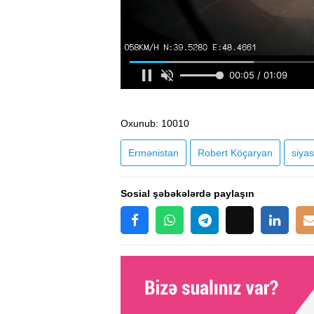
Oxunub
: 10010
Ermənistan
Robert Köçaryan
siyas
Sosial şəbəkələrdə paylaşın