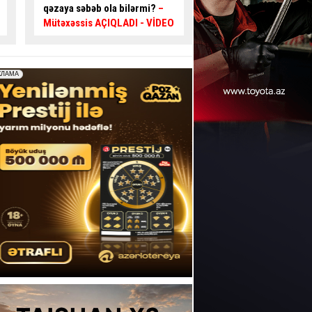
diqqətli olun:
100 manat
yolunda sürücüləri t
cərimə yazılır
- VİDEO
gətirən problemlər -
AÇIQLAMA