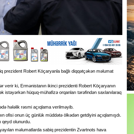
biq prezident Robert Köçaryanla bağlı diqqətçəkən məlumat
 verir ki, Ermənistanın ikinci prezidenti Robert Köçaryanın
ək istəyərkən hüquq-mühafizə orqanları tərəfindən saxlanılaraq
də hələlik rəsmi açıqlama verilməyib.
nın ofisi onun üç günlük müddətə ölkədən getdiyini açıqlamışdı.
ı qeyd olunurdu.
ayılan məlumatlarda sabiq prezidentin Zvartnots hava