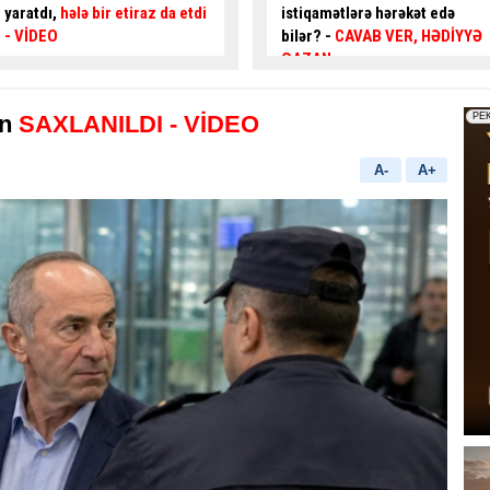
istiqamətlərə hərəkət edə
qəzaya səbəb ola bilərmi?
–
bilər? -
CAVAB VER, HƏDİYYƏ
Mütəxəssis AÇIQLADI - VİDEO
QAZAN
n
SAXLANILDI - VİDEO
A-
A+