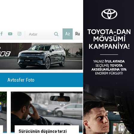
Az
Ru
Avtosfer Foto
Bu yoldan sola dönəndə
Azərbaycanın ilk ödə