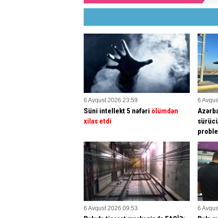
6 Avqust 2026 23:59
6 Avqus
Süni intellekt 5 nəfəri
ölümdən
Azərba
xilas etdi
sürücü
proble
6 Avqust 2026 09:53
6 Avqus