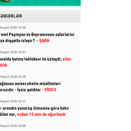
XƏBƏRLƏR
Avqust 2026 10:30
reml Paşinyan və Bayramovun səfərlərini
iyə diqqətlə izləyir?
– ŞƏRH
Avqust 2026 10:23
analda batma təhlükəsi ilə üzləşdi;
xilas
dildi
Avqust 2026 10:18
ağlanan universitetin müəllimləri
arazıdır - İşsiz qalıblar
- VİDEO
Avqust 2026 10:11
r-arvadın yanaraq ölməsinə görə həbs
dilən var;
evdən 15 min də oğurlanıb
Avqust 2026 10:06