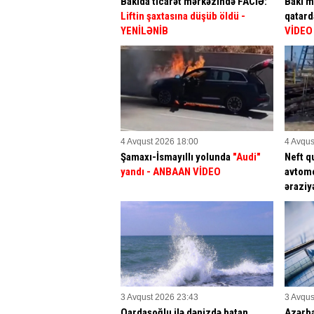
Bakıda ticarət mərkəzində FACİƏ:
Bakı m
Liftin şaxtasına düşüb öldü
-
qatar
YENİLƏNİB
VİDEO
4 Avqust 2026 18:00
4 Avqus
Şamaxı-İsmayıllı yolunda
"Audi"
Neft q
yandı - ANBAAN VİDEO
avtomo
əraziy
3 Avqust 2026 23:43
3 Avqus
Qardaşoğlu ilə dənizdə batan
Azərb