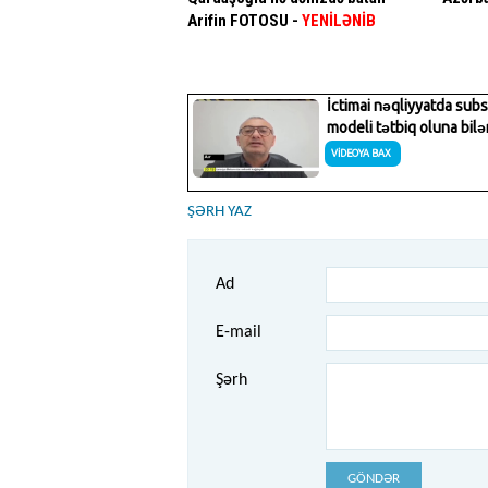
Arifin FOTOSU
-
YENİLƏNİB
ŞƏRH YAZ
Ad
E-mail
Şərh
GÖNDƏR