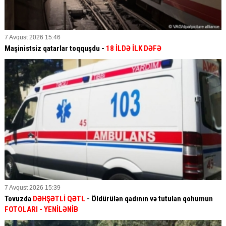
7 Avqust 2026 15:46
Maşinistsiz qatarlar toqquşdu -
18 İLDƏ İLK DƏFƏ
7 Avqust 2026 15:39
Tovuzda
DƏHŞƏTLİ QƏTL
- Öldürülən qadının və tutulan qohumun
FOTOLARI
- YENİLƏNİB