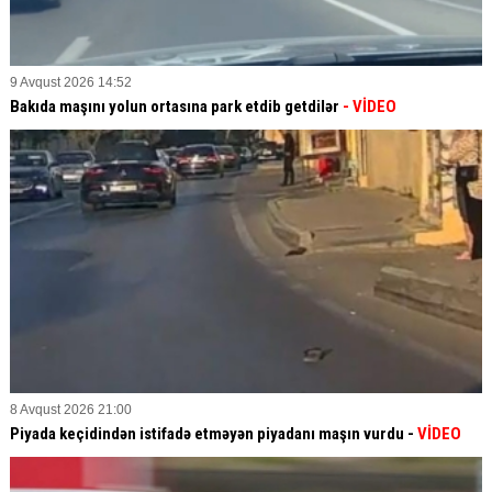
9 Avqust 2026 14:52
Bakıda maşını yolun ortasına park etdib getdilər
- VİDEO
8 Avqust 2026 21:00
Piyada keçidindən istifadə etməyən piyadanı maşın vurdu -
VİDEO