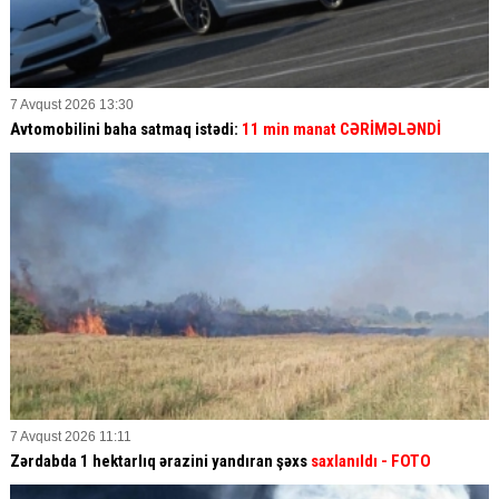
7 Avqust 2026 13:30
Avtomobilini baha satmaq istədi:
11 min manat CƏRİMƏLƏNDİ
7 Avqust 2026 11:11
Zərdabda 1 hektarlıq ərazini yandıran şəxs
saxlanıldı
- FOTO