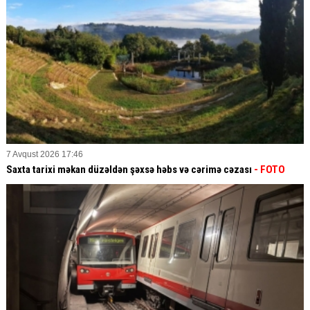
7 Avqust 2026 17:46
Saxta tarixi məkan düzəldən şəxsə həbs və cərimə cəzası
- FOTO