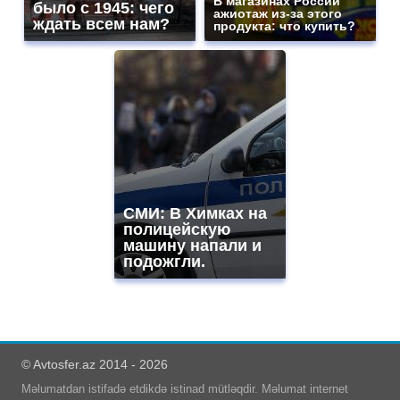
В магазинах России
было с 1945: чего
ажиотаж из-за этого
ждать всем нам?
продукта: что купить?
СМИ: В Химках на
полицейскую
машину напали и
подожгли.
© Avtosfer.az 2014 - 2026
Məlumatdan istifadə etdikdə istinad mütləqdir. Məlumat internet