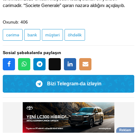
cərimədir. “Societe Generale” qərarı nəzərə aldığını açıqlayıb.
Oxunub
: 406
cərimə
bank
müştəri
öhdəlik
Sosial şəbəkələrdə paylaşın
Bizi Telegram-da izləyin