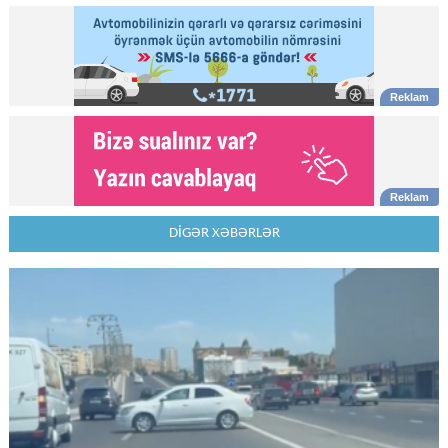
DİGƏR XƏBƏRLƏR