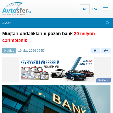
Az
Ru
Müştəri öhdəliklərini pozan bank
20 milyon
cərimələnib
A-
A+
Hadisə
19 May 2026 22:57