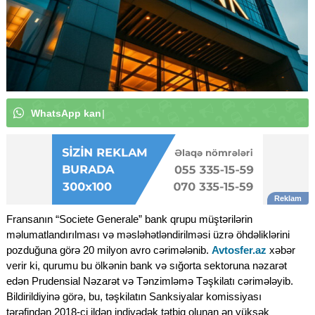
W
h
a
t
s
A
p
p
k
a
n
a
l
ı
m
ı
z
a
a
b
u
n
ə
o
l
u
n
|
Fransanın “Societe Generale” bank qrupu müştərilərin
məlumatlandırılması və məsləhətləndirilməsi üzrə öhdəliklərini
pozduğuna görə 20 milyon avro cərimələnib.
Avtosfer.az
xəbər
verir ki, qurumu bu ölkənin bank və sığorta sektoruna nəzarət
edən Prudensial Nəzarət və Tənzimləmə Təşkilatı cərimələyib.
Bildirildiyinə görə, bu, təşkilatın Sanksiyalar komissiyası
tərəfindən 2018-ci ildən indiyədək tətbiq olunan ən yüksək