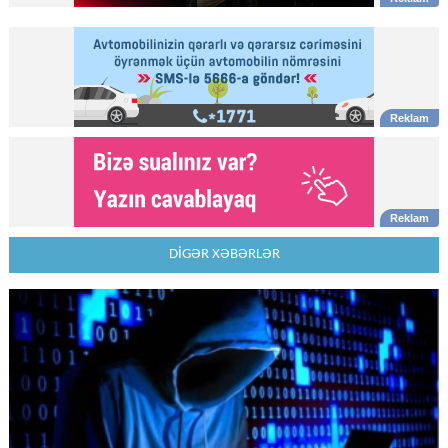
DİGƏR XƏBƏRLƏR