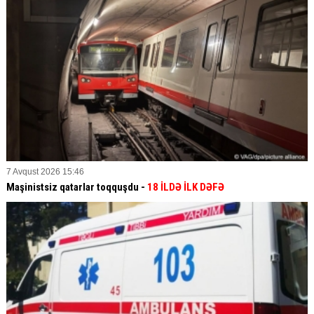
7 Avqust 2026 15:46
Maşinistsiz qatarlar toqquşdu -
18 İLDƏ İLK DƏFƏ