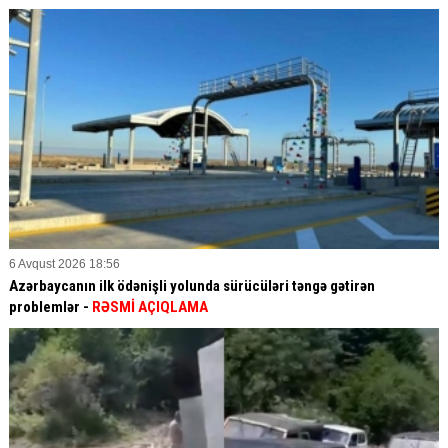
6 Avqust 2026 18:56
Azərbaycanın ilk ödənişli yolunda sürücüləri təngə gətirən
problemlər -
RƏSMİ AÇIQLAMA