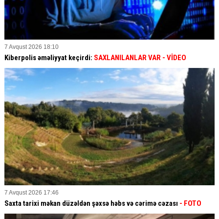
7 Avqust 2026 18:10
Kiberpolis əməliyyat keçirdi:
SAXLANILANLAR VAR
- VİDEO
7 Avqust 2026 17:46
Saxta tarixi məkan düzəldən şəxsə həbs və cərimə cəzası
- FOTO