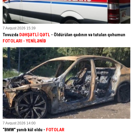
7 Avqust 2026 15:39
Tovuzda
DƏHŞƏTLİ QƏTL
- Öldürülən qadının və tutulan qohumun
FOTOLARI
- YENİLƏNİB
7 Avqust 2026 14:00
“BMW” yanıb kül oldu -
FOTOLAR