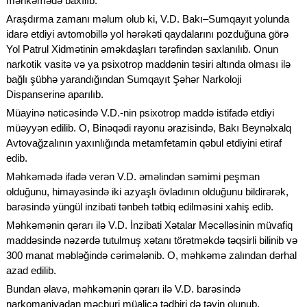
məhkəmədə baxılıb.
Araşdırma zamanı məlum olub ki, V.D. Bakı–Sumqayıt yolunda
idarə etdiyi avtomobillə yol hərəkəti qaydalarını pozduğuna görə
Yol Patrul Xidmətinin əməkdaşları tərəfindən saxlanılıb. Onun
narkotik vasitə və ya psixotrop maddənin təsiri altında olması ilə
bağlı şübhə yarandığından Sumqayıt Şəhər Narkoloji
Dispanserinə aparılıb.
Müayinə nəticəsində V.D.-nin psixotrop maddə istifadə etdiyi
müəyyən edilib. O, Binəqədi rayonu ərazisində, Bakı Beynəlxalq
Avtovağzalının yaxınlığında metamfetamin qəbul etdiyini etiraf
edib.
Məhkəmədə ifadə verən V.D. əməlindən səmimi peşman
olduğunu, himayəsində iki azyaşlı övladının olduğunu bildirərək,
barəsində yüngül inzibati tənbeh tətbiq edilməsini xahiş edib.
Məhkəmənin qərarı ilə V.D. İnzibati Xətalar Məcəlləsinin müvafiq
maddəsində nəzərdə tutulmuş xətanı törətməkdə təqsirli bilinib və
300 manat məbləğində cərimələnib. O, məhkəmə zalından dərhal
azad edilib.
Bundan əlavə, məhkəmənin qərarı ilə V.D. barəsində
narkomaniyadan məcburi müalicə tədbiri də təyin olunub.