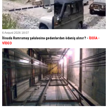
6 Avqust 2026 18:07
İlisuda Ramramay şəlaləsinə gedənlərdən ödəniş alınır? -
İDDİA
-
VİDEO