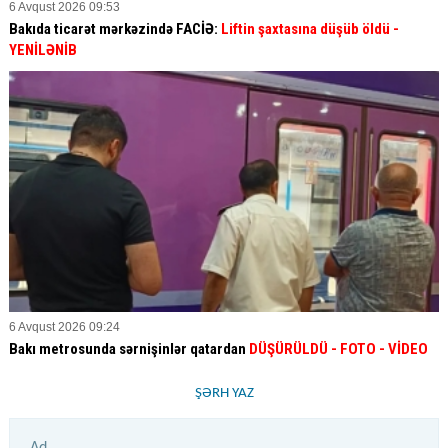
6 Avqust 2026 09:53
Bakıda ticarət mərkəzində FACİƏ:
Liftin şaxtasına düşüb öldü
-
YENİLƏNİB
6 Avqust 2026 09:24
Bakı metrosunda sərnişinlər qatardan
DÜŞÜRÜLDÜ - FOTO - VİDEO
ŞƏRH YAZ
Ad