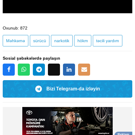
Oxunub
: 872
Məhkəmə
sürücü
narkotik
hökm
təcili yardım
Sosial şəbəkələrdə paylaşın
Bizi Telegram-da izləyin