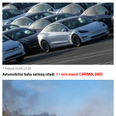
7 Avqust 2026 13:30
Avtomobilini baha satmaq istədi:
11 min manat CƏRİMƏLƏNDİ