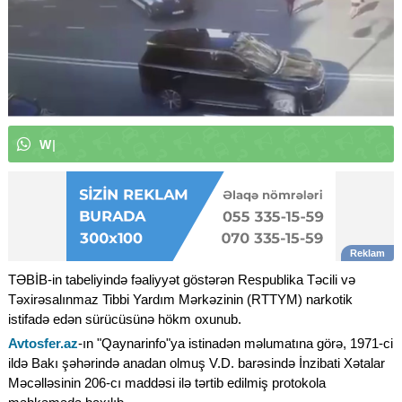
W
h
a
t
s
A
p
p
k
a
n
a
l
ı
m
ı
z
a
a
b
|
TƏBİB-in tabeliyində fəaliyyət göstərən Respublika Təcili və
Təxirəsalınmaz Tibbi Yardım Mərkəzinin (RTTYM) narkotik
istifadə edən sürücüsünə hökm oxunub.
Avtosfer.az
-ın "Qaynarinfo"ya istinadən məlumatına görə, 1971-ci
ildə Bakı şəhərində anadan olmuş V.D. barəsində İnzibati Xətalar
Məcəlləsinin 206-cı maddəsi ilə tərtib edilmiş protokola