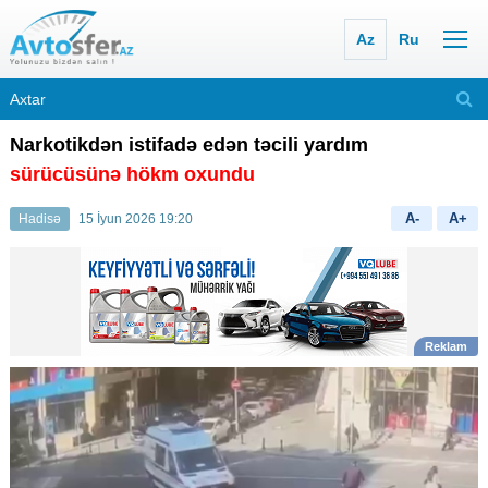
Az
Ru
Narkotikdən istifadə edən təcili yardım
sürücüsünə hökm oxundu
A-
A+
Hadisə
15 İyun 2026 19:20