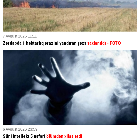
7 Avqust 2026 11:11
Zərdabda 1 hektarlıq ərazini yandıran şəxs
saxlanıldı
- FOTO
6 Avqust 2026 23:59
Süni intellekt 5 nəfəri
ölümdən xilas etdi