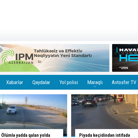
Xəbərlər
Qaydalar
Yol polisi
Maraqlı
Avtosfer TV
+
Piyada keçidindən istifadə
Taksidən pul və bank kartları