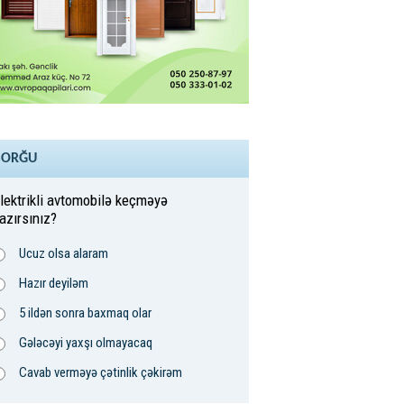
SORĞU
lektrikli avtomobilə keçməyə
azırsınız?
Ucuz olsa alaram
Hazır deyiləm
5 ildən sonra baxmaq olar
Gələcəyi yaxşı olmayacaq
Cavab verməyə çətinlik çəkirəm