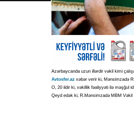
Azərbaycanda uzun illərdir vəkil kimi çalış
Avtosfer.az
xəbər verir ki, Mənsimzadə Rəf
O, 20 ildir ki, vəkillik fəaliyyəti ilə məşğul id
Qeyd edək ki, R.Mənsimzadə MBM Vəkil Bü