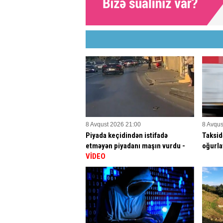
8 Avqust 2026 21:00
8 Avqus
Piyada keçidindən istifadə
Taksid
etməyən piyadanı maşın vurdu -
oğurla
VİDEO