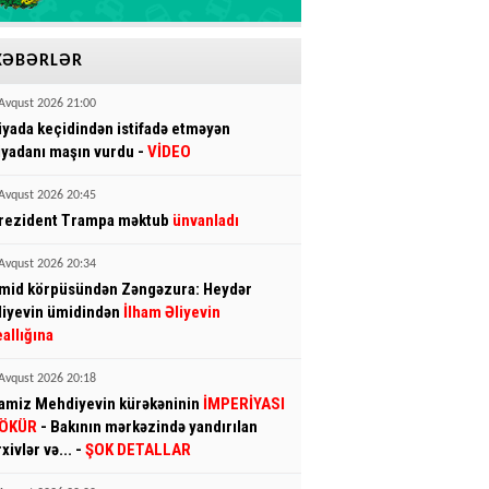
XƏBƏRLƏR
Avqust 2026 21:00
iyada keçidindən istifadə etməyən
iyadanı maşın vurdu -
VİDEO
Avqust 2026 20:45
rezident Trampa məktub
ünvanladı
Avqust 2026 20:34
mid körpüsündən Zəngəzura: Heydər
liyevin ümidindən
İlham Əliyevin
eallığına
Avqust 2026 20:18
amiz Mehdiyevin kürəkəninin
İMPERİYASI
ÖKÜR
- Bakının mərkəzində yandırılan
rxivlər və... -
ŞOK DETALLAR