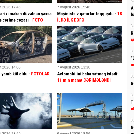
8 
t 2026 17:46
7 Avqust 2026 15:46
A
tarixi məkan düzəldən şəxsə
Maşinistsiz qatarlar toqquşdu -
18
b
ə cərimə cəzası
- FOTO
İLDƏ İLK DƏFƏ
8 
R
ç
8 
“
i
t 2026 14:00
7 Avqust 2026 13:30
yanıb kül oldu -
FOTOLAR
Avtomobilini baha satmaq istədi:
8 
11 min manat CƏRİMƏLƏNDİ
G
8 
T
o
8 
N
n
t 2026 23:59
6 Avqust 2026 18:56