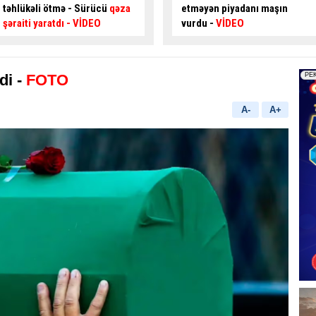
etməyən piyadanı maşın
oğurlayan şəxs
saxlanıldı
vurdu -
VİDEO
di -
FOTO
A-
A+