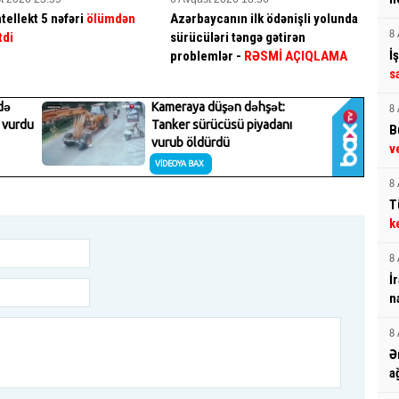
tellekt 5 nəfəri
ölümdən
Azərbaycanın ilk ödənişli yolunda
tdi
sürücüləri təngə gətirən
8 
İ
problemlər -
RƏSMİ AÇIQLAMA
s
8 
B
v
8 
T
k
8 
İ
n
8 
Ə
a