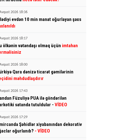
Avqust 2026 18:36
şlədiyi evdən 10 min manat oğurlayan şəxs
axlanıldı
Avqust 2026 18:17
u ölkənin vətəndaşı olmaq üçün
imtahan
erməlisiniz
Avqust 2026 18:00
ürkiyə Qara dənizə ticarət gəmilərinin
eçidini məhdudlaşdırır
Avqust 2026 17:43
randan Füzuliyə PUA ilə göndərilən
arkotiki satanda tutuldular -
VİDEO
Avqust 2026 17:29
mircanda Şəhidlər xiyabanından dekorativ
ğaclar oğurlanıb?
- VİDEO