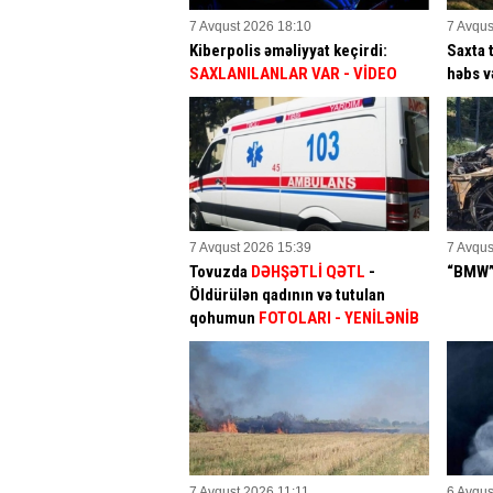
7 Avqust 2026 18:10
7 Avqus
Kiberpolis əməliyyat keçirdi:
Saxta 
SAXLANILANLAR VAR
- VİDEO
həbs v
7 Avqust 2026 15:39
7 Avqus
Tovuzda
DƏHŞƏTLİ QƏTL
-
“BMW” 
Öldürülən qadının və tutulan
qohumun
FOTOLARI
- YENİLƏNİB
7 Avqust 2026 11:11
6 Avqus