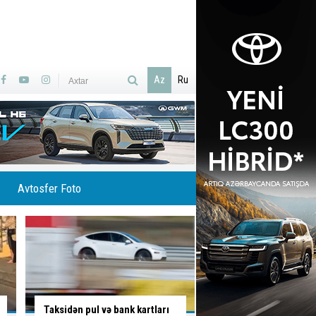
Az
Ru
Avtosfer Foto
Sumqayıtda avtomobil təmiri
Maşın işıq dirəyinə çı