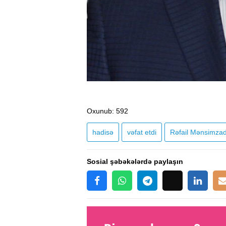
Oxunub
: 592
hadisə
vəfat etdi
Rəfail Mənsimza
Sosial şəbəkələrdə paylaşın