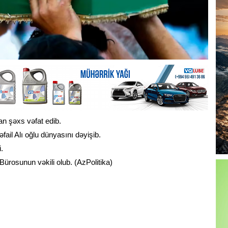
an şəxs vəfat edib.
ail Alı oğlu dünyasını dəyişib.
i.
rosunun vəkili olub. (AzPolitika)