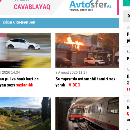
DİGƏR XƏBƏRLƏR
8 
P
p
8 
P
8 
t 2026 14:34
8 Avqust 2026 11:17
Ü
ən pul və bank kartları
Sumqayıtda avtomobil təmiri sexi
Ə
yan şəxs
saxlanıldı
yandı
- VİDEO
r
8 
R
Ç
a