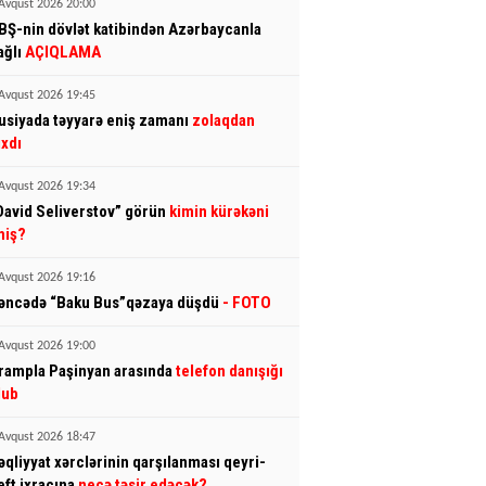
Avqust 2026 20:00
BŞ-nin dövlət katibindən Azərbaycanla
ağlı
AÇIQLAMA
Avqust 2026 19:45
usiyada təyyarə eniş zamanı
zolaqdan
ıxdı
Avqust 2026 19:34
David Seliverstov” görün
kimin kürəkəni
miş?
Avqust 2026 19:16
əncədə “Baku Bus”qəzaya düşdü
- FOTO
Avqust 2026 19:00
rampla Paşinyan arasında
telefon danışığı
lub
Avqust 2026 18:47
əqliyyat xərclərinin qarşılanması qeyri-
eft ixracına
necə təsir edəcək?