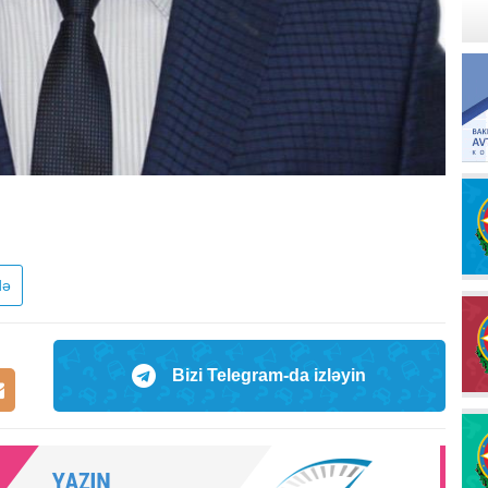
də
Bizi Telegram-da izləyin