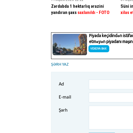
Zərdabda 1 hektarlıq ərazini
Süni in
yandıran şəxs
saxlanıldı
- FOTO
xilas e
ŞƏRH YAZ
Ad
E-mail
Şərh