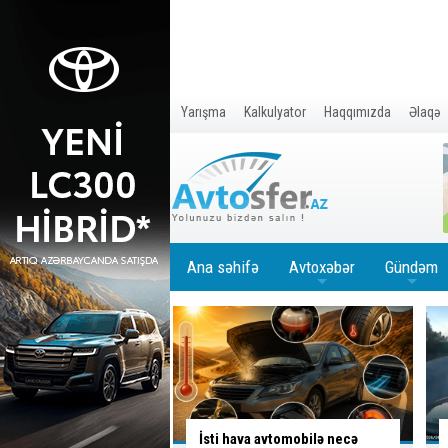
Yarışma
Kalkulyator
Haqqımızda
Əlaqə
Ana səhifə
Avtoxəbər
Gündəm
+
+
a avtomobilə necə
Ölümlə yadda qalan yolda